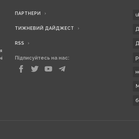
ПАРТНЕРИ
u
ТИЖНЕВИЙ ДАЙДЖЕСТ
Д
Д
RSS
ся
р
Підписуйтесь на нас:
ні
н
М
б