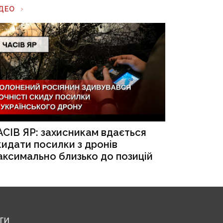
ІДЕО
АСІВ ЯР: захисникам вдається
кидати посилки з дронів
аксимально близько до позицій
ЕГИ