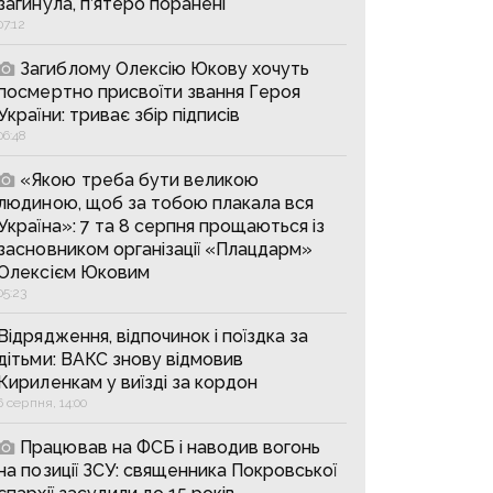
загинула, п’ятеро поранені
07:12
Загиблому Олексію Юкову хочуть
посмертно присвоїти звання Героя
України: триває збір підписів
06:48
«Якою треба бути великою
людиною, щоб за тобою плакала вся
Україна»: 7 та 8 серпня прощаються із
засновником організації «Плацдарм»
Олексієм Юковим
05:23
Відрядження, відпочинок і поїздка за
дітьми: ВАКС знову відмовив
Кириленкам у виїзді за кордон
6 серпня, 14:00
Працював на ФСБ і наводив вогонь
на позиції ЗСУ: священника Покровської