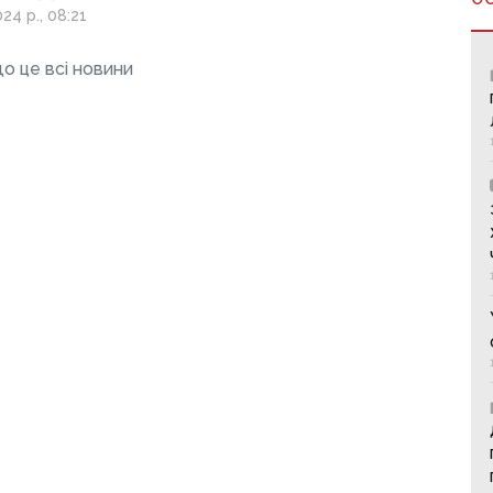
ували
24 р., 08:21
ьний «бізнес»
о це всі новини