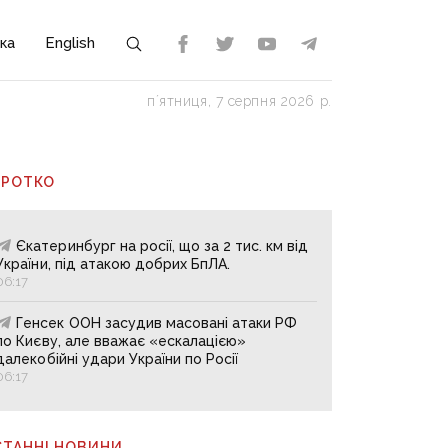
ка
English
пʼятниця, 7 серпня 2026 р.
ОРОТКО
Єкатеринбург на росії, що за 2 тис. км від
України, під атакою добрих БпЛА.
06:17
Генсек ООН засудив масовані атаки РФ
по Києву, але вважає «ескалацією»
далекобійні удари України по Росії
06:17
СТАННІ НОВИНИ