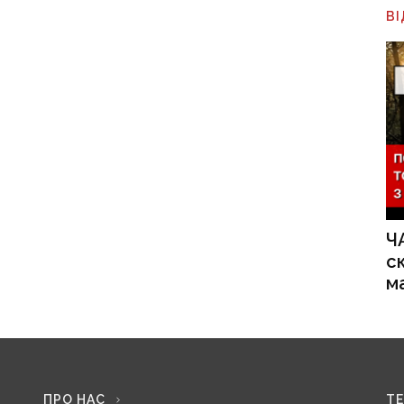
В
Ч
с
м
ПРО НАС
Т