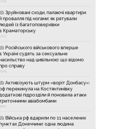
11:03
Зруйновані сходи, палаючі квартири
й провалля під ногами: як рятували
людей із багатоповерхівки
в Краматорську
10:17
Російського військового вперше
в Україні судять за сексуальне
насильство над цивільною: що відомо
про справу
09:05
Активізують штурм «воріт Донбасу»:
рф перекинула на Костянтинівку
додаткові підрозділи й поновила атаки
тритонними авіабомбами
08:01
Війська рф вдарили по 11 населених
пунктах Донеччини: одна людина