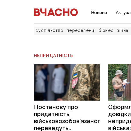
Новини
Актуал
суспільство
переселенці
бізнес
війна
НЕПРИДАТНІСТЬ
Постанову про
Оформ
придатність
довідки
військовозобов'язаного
неприда
переведуть
війська