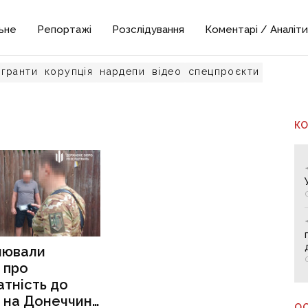
ьне
Репортажі
Розслідування
Коментарі / Аналіти
гранти
корупція
нардепи
відео
спецпроєкти
К
лювали
 про
тність до
: на Донеччині
О