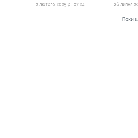
у цифровий формат —
заблок
2 лютого 2025 р., 07:24
26 липня 20
Міноборони
нелегал
Поки щ