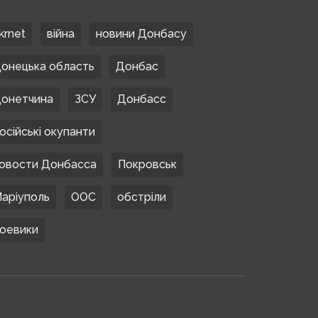
krnet
війна
новини Донбасу
онецька область
Донбас
онетчина
ЗСУ
Донбасс
осійські окупанти
овости Донбасса
Покровськ
аріуполь
ООС
обстріли
оевики