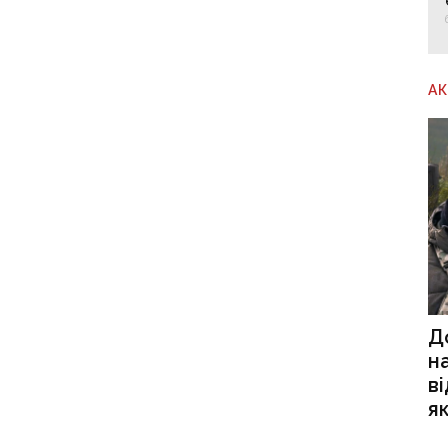
А
Д
н
в
я