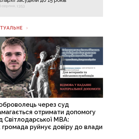
єпархії засудили до 15 років
6 серпня, 13:53
КТУАЛЬНЕ
оброволець через суд
амагається отримати допомогу
ід Світлодарської МВА:
к громада руйнує довіру до влади