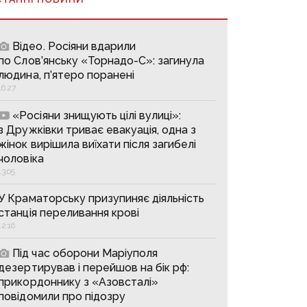
Відео. Росіяни вдарили
по Слов’янську «Торнадо-С»: загинула
людина, п’ятеро поранені
16:27
«Росіяни знищують цілі вулиці»:
з Дружківки триває евакуація, одна з
жінок вирішила виїхати після загибелі
чоловіка
13:05
У Краматорську призупиняє діяльність
станція переливання крові
12:16
Під час оборони Маріуполя
дезертирував і перейшов на бік рф:
прикордоннику з «Азовсталі»
повідомили про підозру