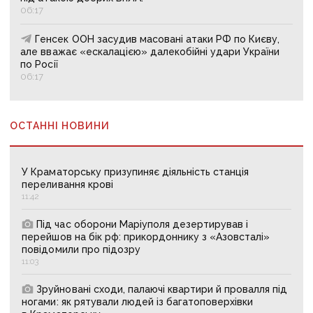
06:17
Генсек ООН засудив масовані атаки РФ по Києву,
але вважає «ескалацією» далекобійні удари України
по Росії
06:17
ОСТАННІ НОВИНИ
У Краматорську призупиняє діяльність станція
переливання крові
11:42
Під час оборони Маріуполя дезертирував і
перейшов на бік рф: прикордоннику з «Азовсталі»
повідомили про підозру
11:03
Зруйновані сходи, палаючі квартири й провалля під
ногами: як рятували людей із багатоповерхівки