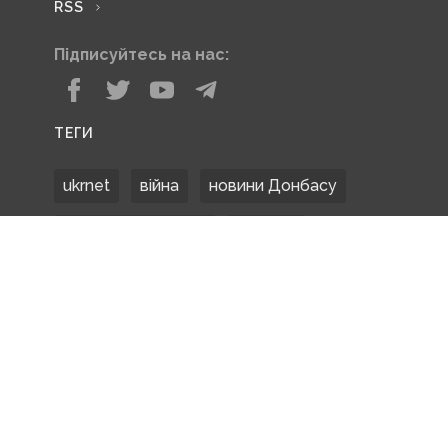
RSS
Підписуйтесь на нас:
ТЕГИ
ukrnet
війна
новини Донбасу
Донецька область
Донбас
Донетчина
ЗСУ
Донбасс
російські окупанти
новости Донбасса
Покровськ
Маріуполь
ООС
обстріли