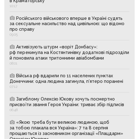
в Краматорську
10:17
Російського військового вперше в Україні судять
за сексуальне насильство над цивільною: що відомо
про справу
09:05
Активізують штурм «воріт Донбасу»:
рф перекинула на Костянтинівку додаткові підрозділи
й поновила атаки тритонними авіабомбами
08:01
Війська рф вдарили по 11 населених пунктах
Донеччини: одна людина загинула, п’ятеро поранені
07:12
Загиблому Олексію Юкову хочуть посмертно
присвоїти звання Героя України: триває збір підписів
06:48
«Якою треба бути великою людиною, щоб
за тобою плакала вся Україна»: 7 та 8 серпня
прощаються із засновником організації «Плацдарм»
Олексієм Юковим