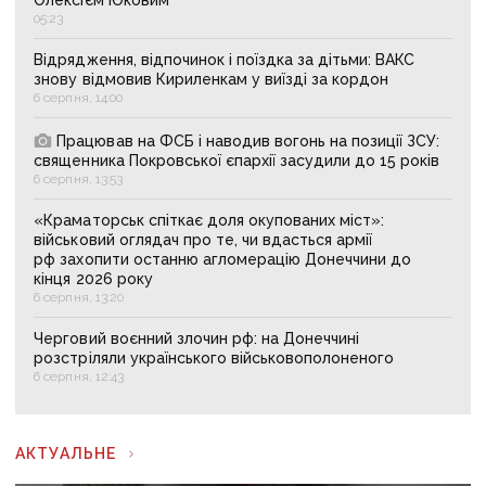
05:23
Відрядження, відпочинок і поїздка за дітьми: ВАКС
знову відмовив Кириленкам у виїзді за кордон
6 серпня, 14:00
Працював на ФСБ і наводив вогонь на позиції ЗСУ:
священника Покровської єпархії засудили до 15 років
6 серпня, 13:53
«Краматорськ спіткає доля окупованих міст»:
військовий оглядач про те, чи вдасться армії
рф захопити останню агломерацію Донеччини до
кінця 2026 року
6 серпня, 13:20
Черговий воєнний злочин рф: на Донеччині
розстріляли українського військовополоненого
6 серпня, 12:43
АКТУАЛЬНЕ