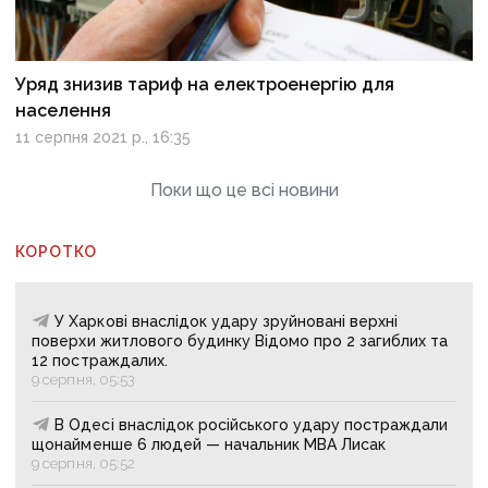
Уряд знизив тариф на електроенергію для
населення
11 серпня 2021 р., 16:35
Поки що це всі новини
КОРОТКО
У Харкові внаслідок удару зруйновані верхні
поверхи житлового будинку Відомо про 2 загиблих та
12 постраждалих.
9 серпня, 05:53
В Одесі внаслідок російського удару постраждали
щонайменше 6 людей — начальник МВА Лисак
9 серпня, 05:52