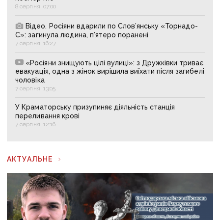
8 серпня, 07:00
Відео. Росіяни вдарили по Слов’янську «Торнадо-
С»: загинула людина, п’ятеро поранені
7 серпня, 16:27
«Росіяни знищують цілі вулиці»: з Дружківки триває
евакуація, одна з жінок вирішила виїхати після загибелі
чоловіка
7 серпня, 13:05
У Краматорську призупиняє діяльність станція
переливання крові
7 серпня, 12:16
АКТУАЛЬНЕ