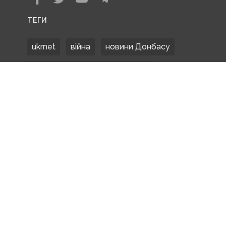
ТЕГИ
ukrnet
війна
новини Донбасу
Донецька область
Донбас
Донетчина
ЗСУ
Донбасс
російські окупанти
новости Донбасса
Покровськ
Маріуполь
ООС
обстріли
боевики