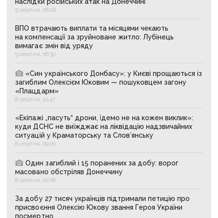
наслідки російських атак на Донеччині
9 серпня, 08:28
ВПО втрачають виплати та місяцями чекають
на компенсації за зруйноване житло: Лубінець
вимагає змін від уряду
9 серпня, 06:30
«Син українського Донбасу»: у Києві прощаються із
загиблим Олексієм Юковим — пошуковцем загону
«Плацдарм»
8 серпня, 10:47
«Екіпажі „пасуть“ дрони, їдемо не на кожен виклик»:
куди ДСНС не виїжджає на ліквідацію надзвичайних
ситуацій у Краматорську та Слов’янську
8 серпня, 09:00
Один загиблий і 15 поранених за добу: ворог
масовано обстріляв Донеччину
8 серпня, 07:08
За добу 27 тисяч українців підтримали петицію про
присвоєння Олексію Юкову звання Героя України
посмертно