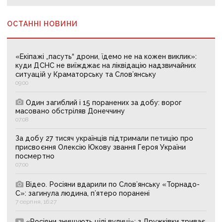
ОСТАННІ НОВИНИ
«Екіпажі „пасуть“ дрони, їдемо не на кожен виклик»:
куди ДСНС не виїжджає на ліквідацію надзвичайних
ситуацій у Краматорську та Слов’янську
09:00
Один загиблий і 15 поранених за добу: ворог
масовано обстріляв Донеччину
07:08
За добу 27 тисяч українців підтримали петицію про
присвоєння Олексію Юкову звання Героя України
посмертно
07:00
Відео. Росіяни вдарили по Слов’янську «Торнадо-
С»: загинула людина, п’ятеро поранені
7 серпня, 16:27
«Росіяни знищують цілі вулиці»: з Дружківки триває