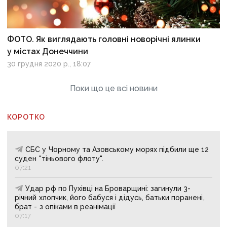
ФОТО. Як виглядають головні новорічні ялинки
у містах Донеччини
30 грудня 2020 р., 18:07
Поки що це всі новини
КОРОТКО
СБС у Чорному та Азовському морях підбили ще 12
суден "тіньового флоту".
07:21
Удар рф по Пухівці на Броварщині: загинули 3-
річний хлопчик, його бабуся і дідусь, батьки поранені,
брат - з опіками в реанімації
07:17