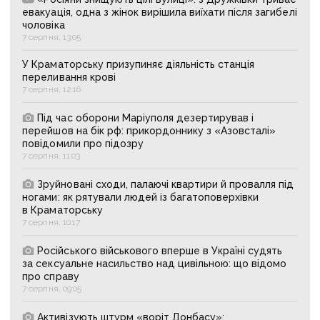
евакуація, одна з жінок вирішила виїхати після загибелі
чоловіка
7 серпня, 13:05
У Краматорську призупиняє діяльність станція
переливання крові
7 серпня, 12:16
Під час оборони Маріуполя дезертирував і
перейшов на бік рф: прикордоннику з «Азовсталі»
повідомили про підозру
7 серпня, 11:03
Зруйновані сходи, палаючі квартири й провалля під
ногами: як рятували людей із багатоповерхівки
в Краматорську
7 серпня, 10:17
Російського військового вперше в Україні судять
за сексуальне насильство над цивільною: що відомо
про справу
7 серпня, 09:05
Активізують штурм «воріт Донбасу»: