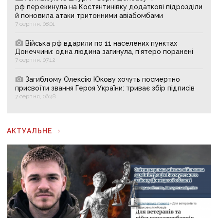
рф перекинула на Костянтинівку додаткові підрозділи
й поновила атаки тритонними авіабомбами
7 серпня, 08:01
Війська рф вдарили по 11 населених пунктах
Донеччини: одна людина загинула, п’ятеро поранені
7 серпня, 07:12
Загиблому Олексію Юкову хочуть посмертно
присвоїти звання Героя України: триває збір підписів
7 серпня, 06:48
АКТУАЛЬНЕ