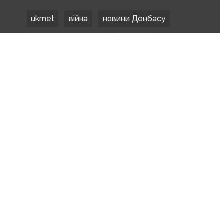
ukrnet
війна
новини Донбасу
Донецька область
Донбас
Донетчина
ЗСУ
Донбасс
російські окупанти
новости Донбасса
Покровськ
Маріуполь
ООС
обстріли
боевики