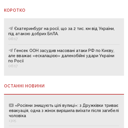
КОРОТКО
Єкатеринбург на росії, що за 2 тис. км від України,
під атакою добрих БпЛА.
06:17
Генсек ООН засудив масовані атаки РФ по Києву,
але вважає «ескалацією» далекобійні удари України
по Росії
06:17
ОСТАННІ НОВИНИ
«Росіяни знищують цілі вулиці»: з Дружківки триває
евакуація, одна з жінок вирішила виїхати після загибелі
чоловіка
13:05