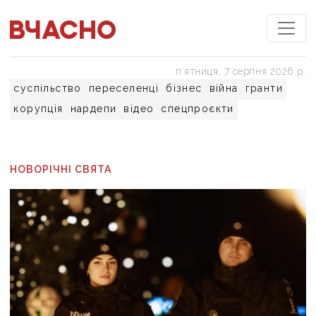
пʼятниця, 7 серпня 2026 р.
суспільство
переселенці
бізнес
війна
гранти
корупція
нардепи
відео
спецпроєкти
НОВОРІЧНІ СВЯТА