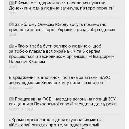
Війська рф вдарили по 11 населених пунктах
Донеччини: одна людина загинула, п’ятеро поранені
07:12
Загиблому Олексію Юкову хочуть посмертно
присвоїти звання Героя України: триває збір підписів
06:48
«Якою треба бути великою людиною, щоб
за тобою плакала вся Україна»: 7 та 8 серпня
прощаються із засновником організації «Плацдарм»
Олексієм Юковим
05:23
Відрядження, відпочинок і поїздка за дітьми: ВАКС
знову відмовив Кириленкам у виїзді за кордон
6 серпня, 14:00
Працював на ФСБ і наводив вогонь на позиції ЗСУ:
священника Покровської єпархії засудили до 15 років
6 серпня, 13:53
«Краматорськ спіткає доля окупованих міст»:
військовий оглядач про те, чи вдасться армії