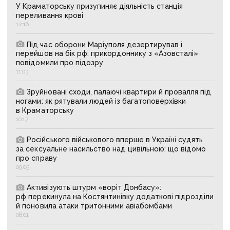
У Краматорську призупиняє діяльність станція
переливання крові
12:16
Під час оборони Маріуполя дезертирував і
перейшов на бік рф: прикордоннику з «Азовсталі»
повідомили про підозру
11:03
Зруйновані сходи, палаючі квартири й провалля під
ногами: як рятували людей із багатоповерхівки
в Краматорську
10:17
Російського військового вперше в Україні судять
за сексуальне насильство над цивільною: що відомо
про справу
09:05
Активізують штурм «воріт Донбасу»:
рф перекинула на Костянтинівку додаткові підрозділи
й поновила атаки тритонними авіабомбами
08:01