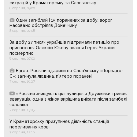
ситуацій у Краматорську та Слов’янську
8 серпня, 09:00
Один загиблий і 15 поранених за добу: ворог
масовано обстріляв Донеччину
8 серпня, 07:08
За добу 27 тисяч українців підтримали петицію про
присвоєння Олексію Юкову звання Героя України
посмертно
8 серпня, 07:00
Відео. Росіяни вдарили по Слов’янську «Торнадо-
С»: загинула людина, п’ятеро поранені
7 серпня, 16:27
«Росіяни знищують цілі вулиці»: з Дружківки триває
евакуація, одна з жінок вирішила виїхати після загибелі
чоловіка
7 серпня, 13:05
У Краматорську призупиняє діяльність станція
переливання крові
7 серпня, 12:16