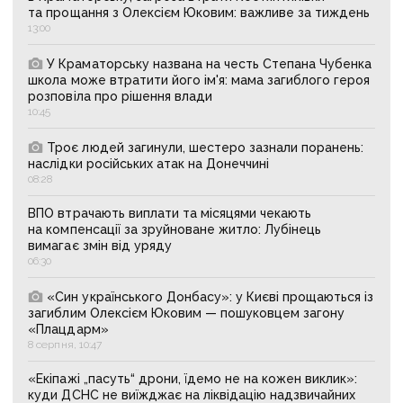
та прощання з Олексієм Юковим: важливе за тиждень
13:00
У Краматорську названа на честь Степана Чубенка
школа може втратити його ім'я: мама загиблого героя
розповіла про рішення влади
10:45
Троє людей загинули, шестеро зазнали поранень:
наслідки російських атак на Донеччині
08:28
ВПО втрачають виплати та місяцями чекають
на компенсації за зруйноване житло: Лубінець
вимагає змін від уряду
06:30
«Син українського Донбасу»: у Києві прощаються із
загиблим Олексієм Юковим — пошуковцем загону
«Плацдарм»
8 серпня, 10:47
«Екіпажі „пасуть“ дрони, їдемо не на кожен виклик»:
куди ДСНС не виїжджає на ліквідацію надзвичайних