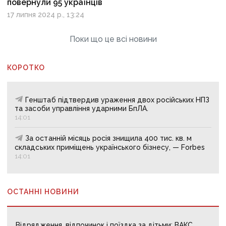
повернули 95 українців
17 липня 2024 р., 13:24
Поки що це всі новини
КОРОТКО
Генштаб підтвердив ураження двох російських НПЗ
та засоби управління ударними БпЛА.
14:01
За останній місяць росія знищила 400 тис. кв. м
складських приміщень українського бізнесу, — Forbes
14:01
ОСТАННІ НОВИНИ
Відрядження, відпочинок і поїздка за дітьми: ВАКС