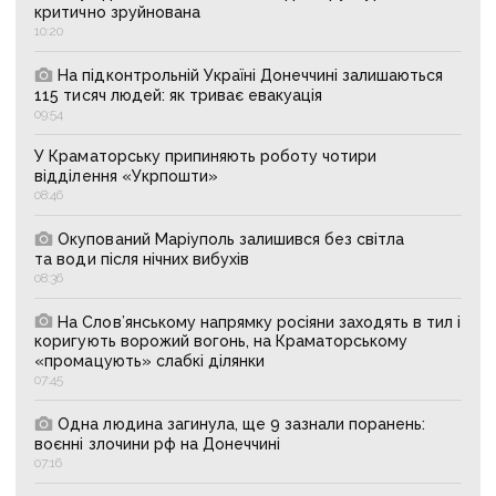
критично зруйнована
10:20
На підконтрольній Україні Донеччині залишаються
115 тисяч людей: як триває евакуація
09:54
У Краматорську припиняють роботу чотири
відділення «Укрпошти»
08:46
Окупований Маріуполь залишився без світла
та води після нічних вибухів
08:36
На Слов’янському напрямку росіяни заходять в тил і
коригують ворожий вогонь, на Краматорському
«промацують» слабкі ділянки
07:45
Одна людина загинула, ще 9 зазнали поранень:
воєнні злочини рф на Донеччині
07:16