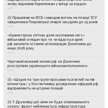
знову відмовив Кириленкам у виїзді за кордон
14:00
Працював на ФСБ і наводив вогонь на позиції ЗСУ:
священника Покровської єпархії засудили до 15 років
13:53
«Краматорськ спіткає доля окупованих міст»:
військовий оглядач про те, чи вдасться армії
рф захопити останню агломерацію Донеччини до
кінця 2026 року
13:20
Черговий воєнний злочин рф: на Донеччині
розстріляли українського військовополоненого
12:43
«Щодня по три групи просуваються вглиб на пів
кілометра»: у Костянтинівці досвідчених офіцерів рф
відправляють на штурми позицій
11:35
У Дружківці цієї зими не буде опалювального
сезону: фронт наближається, інфраструктура