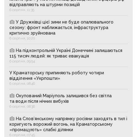
відправляють на штурми позицій
6 серпня, 11:35
У Дружківці цієї зими не буде опалювального
сезону: фронт наближається, інфраструктура
критично зруйнована
6 серпня, 10:20
На підконтрольній Україні Донеччині залишаються
115 тисяч людей: як триває евакуація
6 серпня, 09:54
У Краматорську припиняють роботу чотири
відділення «Укрпошти»
6 серпня, 08:46
Окупований Маріуполь залишився без світла
та води після нічних вибухів
6 серпня, 08:36
На Слов’янському напрямку росіяни заходять в тил і
коригують ворожий вогонь, на Краматорському
«промацують» слабкі ділянки
6 серпня, 07:45