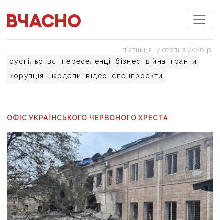
пʼятниця, 7 серпня 2026 р.
суспільство
переселенці
бізнес
війна
гранти
корупція
нардепи
відео
спецпроєкти
ОФІС УКРАЇНСЬКОГО ЧЕРВОНОГО ХРЕСТА