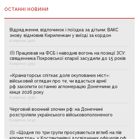
ОСТАННІ НОВИНИ
Відрядження, відпочинок і поїздка за дітьми: ВАКС
знову відмовив Кириленкам у виїзді за кордон
6 серпня, 14:00
Працював на ФСБ і наводив вогонь на позиції ЗСУ:
священника Покровської єпархії засудили до 15 років
6 серпня, 13:53
«Краматорськ спіткає доля окупованих міст»:
військовий оглядач про те, чи вдасться армії
рф захопити останню агломерацію Донеччини до
кінця 2026 року
6 серпня, 13:20
Черговий воєнний злочин рф: на Донеччині
розстріляли українського військовополоненого
6 серпня, 12:43
«Щодня по три групи просуваються вглиб на пів
кілометра»: у Костянтинівці досвідчених офіцерів рф