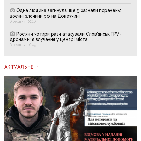
Одна людина загинула, ще 9 зазнали поранень:
воєнні злочини рф на Донеччині
6 серпня, 07:16
Росіяни чотири рази атакували Слов’янськ FPV-
дронами: є влучання у центрі міста
6 серпня, 06:09
АКТУАЛЬНЕ