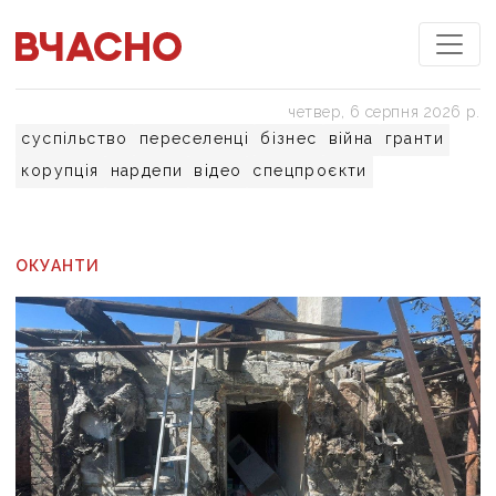
четвер, 6 серпня 2026 р.
суспільство
переселенці
бізнес
війна
гранти
корупція
нардепи
відео
спецпроєкти
ОКУАНТИ