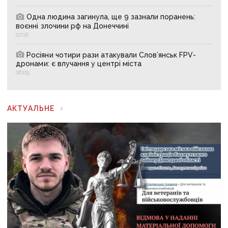
Одна людина загинула, ще 9 зазнали поранень:
воєнні злочини рф на Донеччині
07:16
Росіяни чотири рази атакували Слов’янськ FPV-
дронами: є влучання у центрі міста
06:09
АКТУАЛЬНЕ