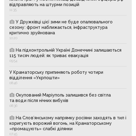
відправляють на штурми позицій
11:35
У Дружківці цієї зими не буде опалювального
сезону: фронт наближається, інфраструктура
критично зруйнована
10:20
На підконтрольній Україні Донеччині залишаються
115 тисяч людей: як триває евакуація
09:54
У Краматорську припиняють роботу чотири
відділення «Укрпошти»
08:46
Окупований Маріуполь залишився без світла
та води після нічних вибухів
08:36
На Слов’янському напрямку росіяни заходять в тил і
коригують ворожий вогонь, на Краматорському
«промацують» слабкі ділянки
07:45