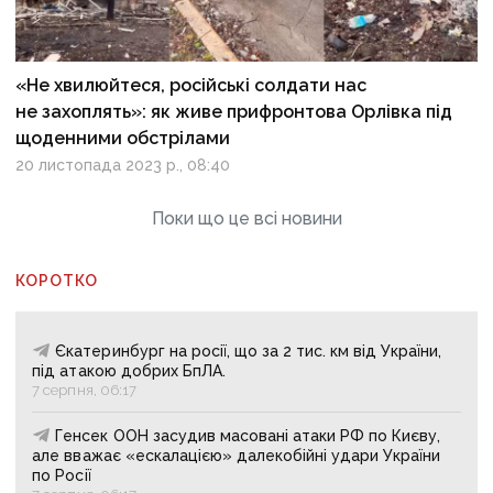
«Не хвилюйтеся, російські солдати нас
не захоплять»: як живе прифронтова Орлівка під
щоденними обстрілами
20 листопада 2023 р., 08:40
Поки що це всі новини
КОРОТКО
Єкатеринбург на росії, що за 2 тис. км від України,
під атакою добрих БпЛА.
7 серпня, 06:17
Генсек ООН засудив масовані атаки РФ по Києву,
але вважає «ескалацією» далекобійні удари України
по Росії