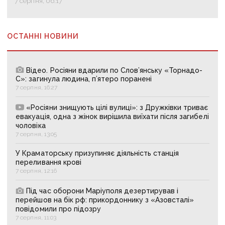
7 серпня, 06:17
ОСТАННІ НОВИНИ
Відео. Росіяни вдарили по Слов’янську «Торнадо-
С»: загинула людина, п’ятеро поранені
7 серпня, 16:27
«Росіяни знищують цілі вулиці»: з Дружківки триває
евакуація, одна з жінок вирішила виїхати після загибелі
чоловіка
7 серпня, 13:05
У Краматорську призупиняє діяльність станція
переливання крові
7 серпня, 12:16
Під час оборони Маріуполя дезертирував і
перейшов на бік рф: прикордоннику з «Азовсталі»
повідомили про підозру
7 серпня, 11:03