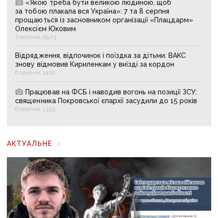
«Якою треба бути великою людиною, щоб
за тобою плакала вся Україна»: 7 та 8 серпня
прощаються із засновником організації «Плацдарм»
Олексієм Юковим
7 серпня, 05:23
Відрядження, відпочинок і поїздка за дітьми: ВАКС
знову відмовив Кириленкам у виїзді за кордон
6 серпня, 14:00
Працював на ФСБ і наводив вогонь на позиції ЗСУ:
священника Покровської єпархії засудили до 15 років
6 серпня, 13:53
АКТУАЛЬНЕ