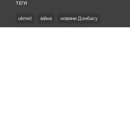
ТЕГИ
ukrnet
війна
новини Донбасу
Донецька область
Донбас
Донетчина
ЗСУ
Донбасс
російські окупанти
новости Донбасса
Покровськ
Маріуполь
ООС
обстріли
боевики