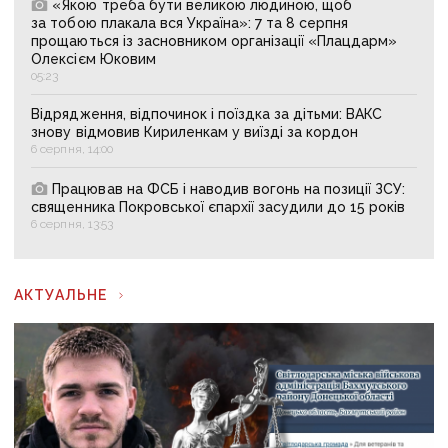
«Якою треба бути великою людиною, щоб
за тобою плакала вся Україна»: 7 та 8 серпня
прощаються із засновником організації «Плацдарм»
Олексієм Юковим
05:23
Відрядження, відпочинок і поїздка за дітьми: ВАКС
знову відмовив Кириленкам у виїзді за кордон
6 серпня, 14:00
Працював на ФСБ і наводив вогонь на позиції ЗСУ:
священника Покровської єпархії засудили до 15 років
6 серпня, 13:53
АКТУАЛЬНЕ