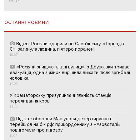
06:17
ОСТАННІ НОВИНИ
Відео. Росіяни вдарили по Слов’янську «Торнадо-
С»: загинула людина, п’ятеро поранені
16:27
«Росіяни знищують цілі вулиці»: з Дружківки триває
евакуація, одна з жінок вирішила виїхати після загибелі
чоловіка
13:05
У Краматорську призупиняє діяльність станція
переливання крові
12:16
Під час оборони Маріуполя дезертирував і
перейшов на бік рф: прикордоннику з «Азовсталі»
повідомили про підозру
11:03