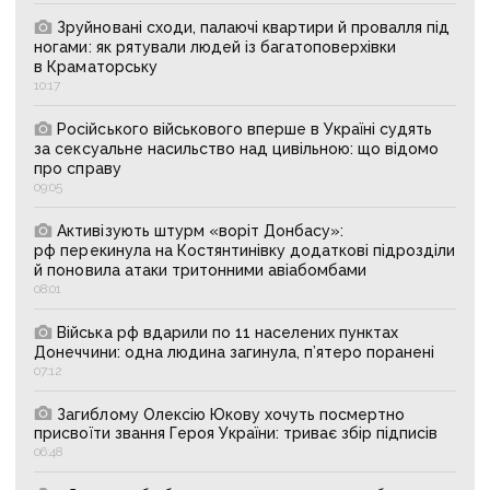
Зруйновані сходи, палаючі квартири й провалля під
ногами: як рятували людей із багатоповерхівки
в Краматорську
10:17
Російського військового вперше в Україні судять
за сексуальне насильство над цивільною: що відомо
про справу
09:05
Активізують штурм «воріт Донбасу»:
рф перекинула на Костянтинівку додаткові підрозділи
й поновила атаки тритонними авіабомбами
08:01
Війська рф вдарили по 11 населених пунктах
Донеччини: одна людина загинула, п’ятеро поранені
07:12
Загиблому Олексію Юкову хочуть посмертно
присвоїти звання Героя України: триває збір підписів
06:48