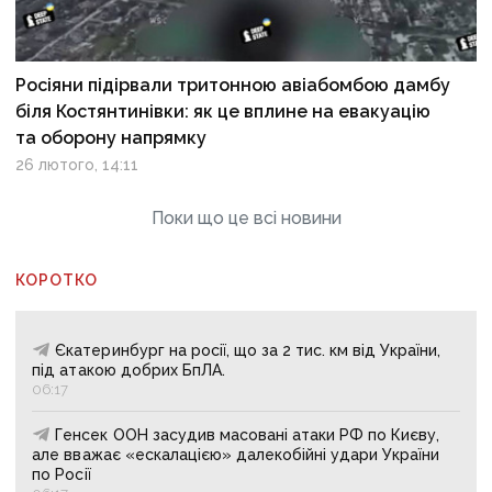
Росіяни підірвали тритонною авіабомбою дамбу
біля Костянтинівки: як це вплине на евакуацію
та оборону напрямку
26 лютого, 14:11
Поки що це всі новини
КОРОТКО
Єкатеринбург на росії, що за 2 тис. км від України,
під атакою добрих БпЛА.
06:17
Генсек ООН засудив масовані атаки РФ по Києву,
але вважає «ескалацією» далекобійні удари України
по Росії