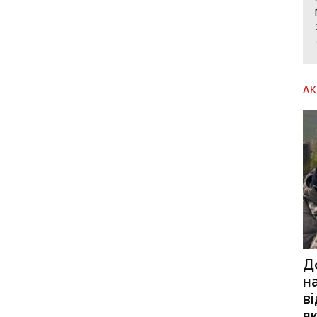
А
Д
н
в
я