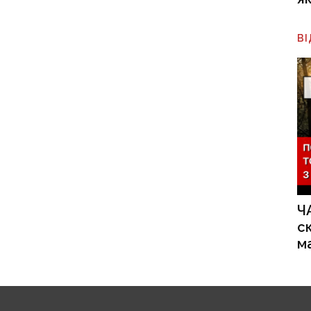
В
Ч
с
м