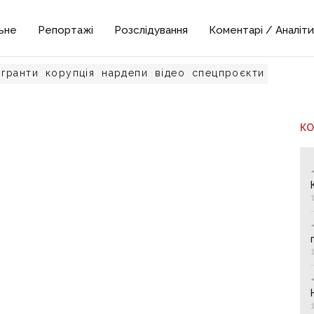
ьне
Репортажі
Розслідування
Коментарі / Аналіти
гранти
корупція
нардепи
відео
спецпроєкти
К