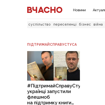
Новини
Актуал
суспільство
переселенці
бізнес
війна
ПІДТРИМАЙСПРАВУСТУСА
#ПідтримайСправуСтуса:
українці запустили
флешмоб
на підтримку книги