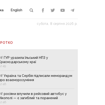
ка
English
субота, 8 серпня 2026 р.
ОРОТКО
ГУР уразила Ільський НПЗ у
Краснодарському краї
12:49
Україна та Сербія підписали меморандум
про взаєморозуміння
12:48
росіяни влучили в рейсовий автобус у
Нікополі — є загиблий та поранений
12:48