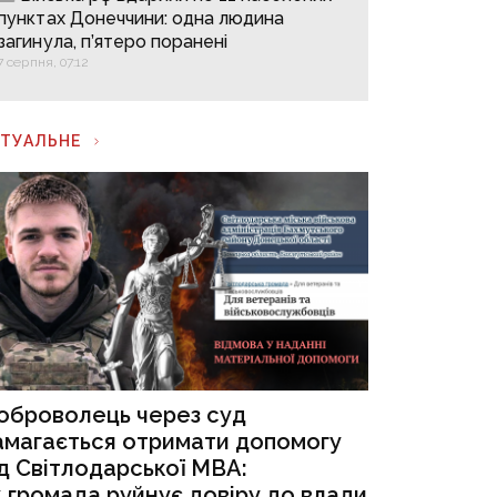
пунктах Донеччини: одна людина
загинула, п’ятеро поранені
7 серпня, 07:12
КТУАЛЬНЕ
оброволець через суд
амагається отримати допомогу
ід Світлодарської МВА:
к громада руйнує довіру до влади