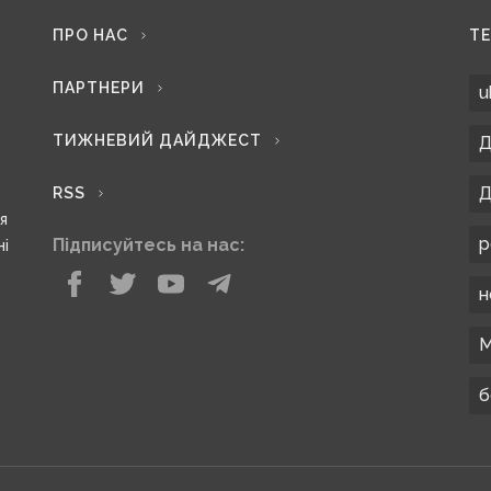
ПРО НАС
Т
ПАРТНЕРИ
u
ТИЖНЕВИЙ ДАЙДЖЕСТ
Д
Д
RSS
ся
р
Підписуйтесь на нас:
ні
н
М
б