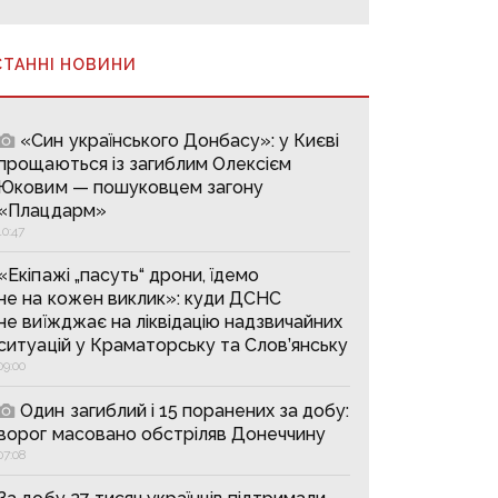
СТАННІ НОВИНИ
«Син українського Донбасу»: у Києві
прощаються із загиблим Олексієм
Юковим — пошуковцем загону
«Плацдарм»
10:47
«Екіпажі „пасуть“ дрони, їдемо
не на кожен виклик»: куди ДСНС
не виїжджає на ліквідацію надзвичайних
ситуацій у Краматорську та Слов’янську
09:00
Один загиблий і 15 поранених за добу:
ворог масовано обстріляв Донеччину
07:08