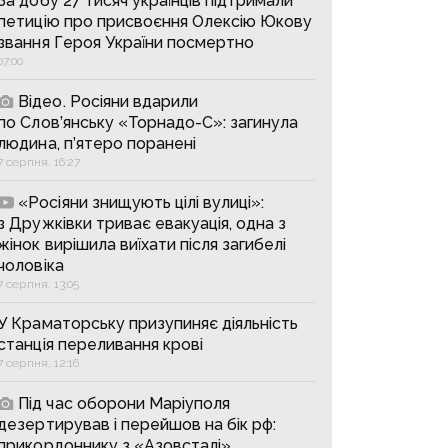
За добу 27 тисяч українців підтримали
петицію про присвоєння Олексію Юкову
звання Героя України посмертно
07:00
Відео. Росіяни вдарили
по Слов’янську «Торнадо-С»: загинула
людина, п’ятеро поранені
7 серпня, 16:27
«Росіяни знищують цілі вулиці»:
з Дружківки триває евакуація, одна з
жінок вирішила виїхати після загибелі
чоловіка
7 серпня, 13:05
У Краматорську призупиняє діяльність
станція переливання крові
7 серпня, 12:16
Під час оборони Маріуполя
дезертирував і перейшов на бік рф:
прикордоннику з «Азовсталі»