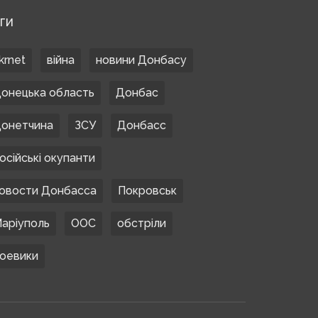
ЕГИ
krnet
війна
новини Донбасу
онецька область
Донбас
онетчина
ЗСУ
Донбасс
осійські окупанти
овости Донбасса
Покровськ
аріуполь
ООС
обстріли
оевики