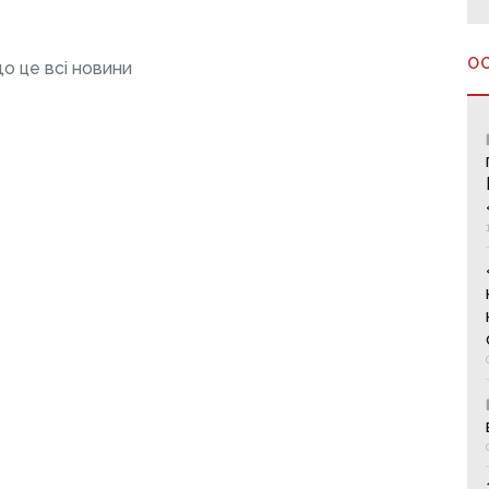
О
о це всі новини