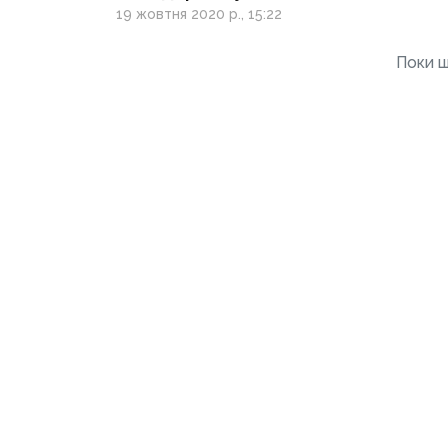
про дисидента
19 жовтня 2020 р., 15:22
з Донеччини
Поки щ