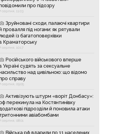
повідомили про підозру
7 серпня, 11:03
Зруйновані сходи, палаючі квартири
й провалля під ногами: як рятували
людей із багатоповерхівки
в Краматорську
7 серпня, 10:17
Російського військового вперше
в Україні судять за сексуальне
насильство над цивільною: що відомо
про справу
7 серпня, 09:05
Активізують штурм «воріт Донбасу»:
рф перекинула на Костянтинівку
додаткові підрозділи й поновила атаки
тритонними авіабомбами
7 серпня, 08:01
Війська рф вдарили по 11 населених