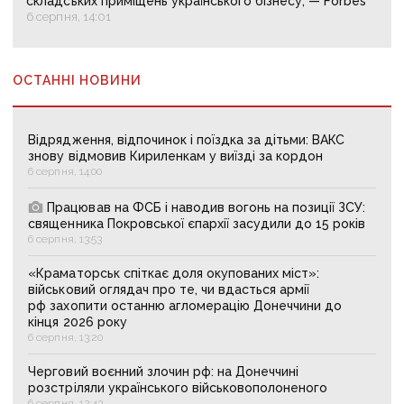
складських приміщень українського бізнесу, — Forbes
6 серпня, 14:01
ОСТАННІ НОВИНИ
Відрядження, відпочинок і поїздка за дітьми: ВАКС
знову відмовив Кириленкам у виїзді за кордон
6 серпня, 14:00
Працював на ФСБ і наводив вогонь на позиції ЗСУ:
священника Покровської єпархії засудили до 15 років
6 серпня, 13:53
«Краматорськ спіткає доля окупованих міст»:
військовий оглядач про те, чи вдасться армії
рф захопити останню агломерацію Донеччини до
кінця 2026 року
6 серпня, 13:20
Черговий воєнний злочин рф: на Донеччині
розстріляли українського військовополоненого
6 серпня, 12:43