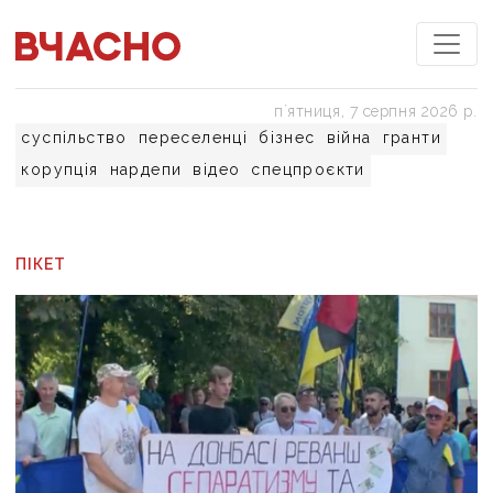
пʼятниця, 7 серпня 2026 р.
суспільство
переселенці
бізнес
війна
гранти
корупція
нардепи
відео
спецпроєкти
ПІКЕТ