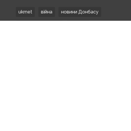
ukrnet
війна
новини Донбасу
Донецька область
Донбас
Донетчина
ЗСУ
Донбасс
російські окупанти
новости Донбасса
Покровськ
Маріуполь
ООС
обстріли
боевики