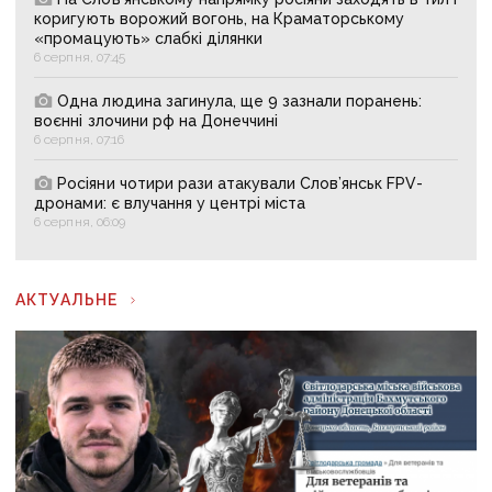
коригують ворожий вогонь, на Краматорському
«промацують» слабкі ділянки
6 серпня, 07:45
Одна людина загинула, ще 9 зазнали поранень:
воєнні злочини рф на Донеччині
6 серпня, 07:16
Росіяни чотири рази атакували Слов’янськ FPV-
дронами: є влучання у центрі міста
6 серпня, 06:09
АКТУАЛЬНЕ