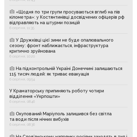
«Щодня по три групи просуваються вглиб на пів
кілометра»: у Костянтинівці досвідчених офіцерів рф
відправляють на штурми позицій
6 серпня, 11:35
У Дружківці цієї зими не буде опалювального
сезону: фронт наближається, інфраструктура
критично зруйнована
6 серпня, 10:20
На підконтрольній Україні Донеччині залишаються
115 тисяч людей: як триває евакуація
6 серпня, 09:54
У Краматорську припиняють роботу чотири
відділення «Укрпошти»
6 серпня, 08:46
Окупований Маріуполь залишився без світла
та води після нічних вибухів
6 серпня, 08:36
На Слов’янському напрямку росіяни заходять в тил і