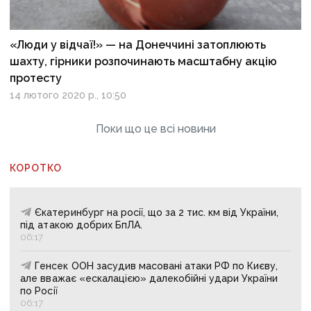
«Люди у відчаї!» — на Донеччині затоплюють
шахту, гірники розпочинають масштабну акцію
протесту
14 лютого 2020 р., 10:50
Поки що це всі новини
КОРОТКО
Єкатеринбург на росії, що за 2 тис. км від України,
під атакою добрих БпЛА.
06:17
Генсек ООН засудив масовані атаки РФ по Києву,
але вважає «ескалацією» далекобійні удари України
по Росії
06:17