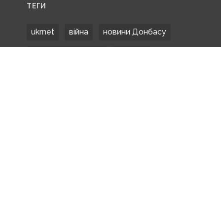
ТЕГИ
ukrnet
війна
новини Донбасу
Донецька область
Донбас
Донетчина
ЗСУ
Донбасс
російські окупанти
новости Донбасса
Покровськ
Маріуполь
ООС
обстріли
боевики