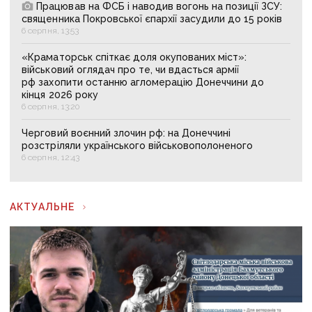
Працював на ФСБ і наводив вогонь на позиції ЗСУ:
священника Покровської єпархії засудили до 15 років
6 серпня, 13:53
«Краматорськ спіткає доля окупованих міст»:
військовий оглядач про те, чи вдасться армії
рф захопити останню агломерацію Донеччини до
кінця 2026 року
6 серпня, 13:20
Черговий воєнний злочин рф: на Донеччині
розстріляли українського військовополоненого
6 серпня, 12:43
АКТУАЛЬНЕ