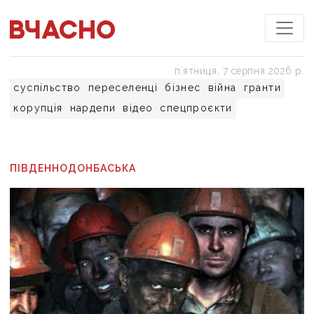
пʼятниця, 7 серпня 2026 р.
суспільство
переселенці
бізнес
війна
гранти
корупція
нардепи
відео
спецпроєкти
ПІВДЕННОДОНБАСЬКА