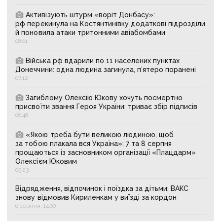
Активізують штурм «воріт Донбасу»:
рф перекинула на Костянтинівку додаткові підрозділи
й поновила атаки тритонними авіабомбами
08:01
Війська рф вдарили по 11 населених пунктах
Донеччини: одна людина загинула, п’ятеро поранені
07:12
Загиблому Олексію Юкову хочуть посмертно
присвоїти звання Героя України: триває збір підписів
06:48
«Якою треба бути великою людиною, щоб
за тобою плакала вся Україна»: 7 та 8 серпня
прощаються із засновником організації «Плацдарм»
Олексієм Юковим
05:23
Відрядження, відпочинок і поїздка за дітьми: ВАКС
знову відмовив Кириленкам у виїзді за кордон
6 серпня, 14:00