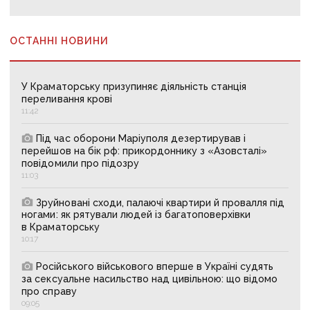
ОСТАННІ НОВИНИ
У Краматорську призупиняє діяльність станція
переливання крові
11:42
Під час оборони Маріуполя дезертирував і
перейшов на бік рф: прикордоннику з «Азовсталі»
повідомили про підозру
11:03
Зруйновані сходи, палаючі квартири й провалля під
ногами: як рятували людей із багатоповерхівки
в Краматорську
10:17
Російського військового вперше в Україні судять
за сексуальне насильство над цивільною: що відомо
про справу
09:05