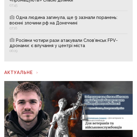
07:45
Одна людина загинула, ще 9 зазнали поранень:
воєнні злочини рф на Донеччині
07:16
Росіяни чотири рази атакували Слов’янськ FPV-
дронами: є влучання у центрі міста
06:09
АКТУАЛЬНЕ