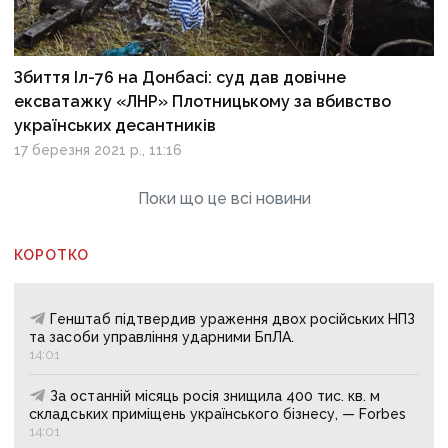
Збиття Іл-76 на Донбасі: суд дав довічне
ексватажку «ЛНР» Плотницькому за вбивство
українських десантників
17 березня 2021 р., 11:16
Поки що це всі новини
КОРОТКО
Генштаб підтвердив ураження двох російських НПЗ
та засоби управління ударними БпЛА.
14:01
За останній місяць росія знищила 400 тис. кв. м
складських приміщень українського бізнесу, — Forbes
14:01