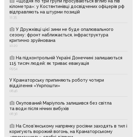
«Щодня по три групи просуваються вглиб на пів
кілометра»: у Костянтинівці досвідчених офіцерів рф
відправляють на штурми позицій
11:35
У Дружківці цієї зими не буде опалювального
сезону: фронт наближається, інфраструктура
критично зруйнована
10:20
На підконтрольній Україні Донеччині залишаються
115 тисяч людей: як триває евакуація
09:54
У Краматорську припиняють роботу чотири
відділення «Укрпошти»
08:46
Окупований Маріуполь залишився без світла
та води після нічних вибухів
08:36
На Слов’янському напрямку росіяни заходять в тил і
коригують ворожий вогонь, на Краматорському
«промацують» слабкі ділянки