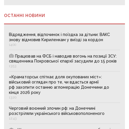
ОСТАННІ НОВИНИ
Відрядження, відпочинок і поїздка за дітьми: ВАКС
знову відмовив Кириленкам у виїзді за кордон
14:00
Працював на ФСБ і наводив вогонь на позиції ЗСУ:
священника Покровської єпархії засудили до 15 років
13:53
«Краматорськ спіткає доля окупованих міст»:
військовий оглядач про те, чи вдасться армії
рф захопити останню агломерацію Донеччини до
кінця 2026 року
13:20
Черговий воєнний злочин рф: на Донеччині
розстріляли українського військовополоненого
12:43