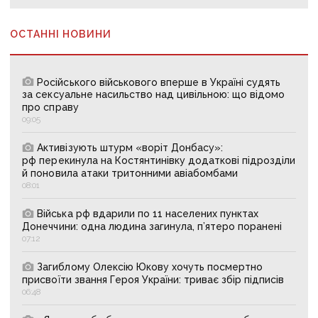
ОСТАННІ НОВИНИ
Російського військового вперше в Україні судять
за сексуальне насильство над цивільною: що відомо
про справу
09:05
Активізують штурм «воріт Донбасу»:
рф перекинула на Костянтинівку додаткові підрозділи
й поновила атаки тритонними авіабомбами
08:01
Війська рф вдарили по 11 населених пунктах
Донеччини: одна людина загинула, п’ятеро поранені
07:12
Загиблому Олексію Юкову хочуть посмертно
присвоїти звання Героя України: триває збір підписів
06:48