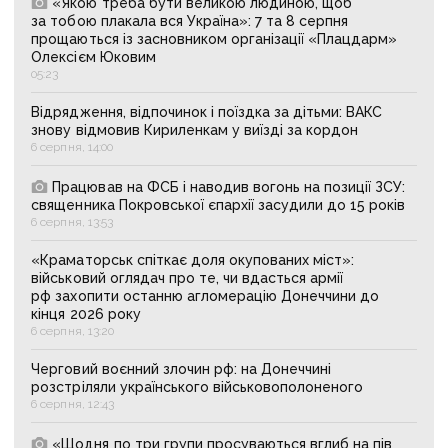
«Якою треба бути великою людиною, щоб
за тобою плакала вся Україна»: 7 та 8 серпня
прощаються із засновником організації «Плацдарм»
Олексієм Юковим
05:23
Відрядження, відпочинок і поїздка за дітьми: ВАКС
знову відмовив Кириленкам у виїзді за кордон
6 серпня, 14:00
Працював на ФСБ і наводив вогонь на позиції ЗСУ:
священника Покровської єпархії засудили до 15 років
6 серпня, 13:53
«Краматорськ спіткає доля окупованих міст»:
військовий оглядач про те, чи вдасться армії
рф захопити останню агломерацію Донеччини до
кінця 2026 року
6 серпня, 13:20
Черговий воєнний злочин рф: на Донеччині
розстріляли українського військовополоненого
6 серпня, 12:43
«Щодня по три групи просуваються вглиб на пів