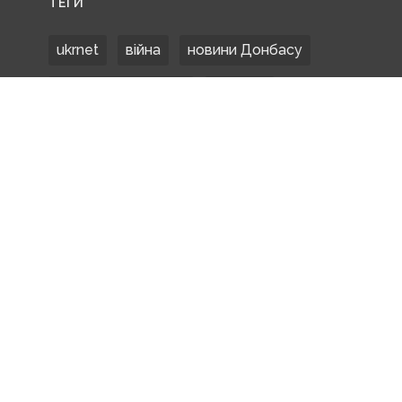
ТЕГИ
ukrnet
війна
новини Донбасу
Донецька область
Донбас
Донетчина
ЗСУ
Донбасс
російські окупанти
новости Донбасса
Покровськ
Маріуполь
ООС
обстріли
боевики