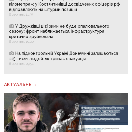
кілометра»: у Костянтинівці досвідчених офіцерів рф
відправляють на штурми позицій
6 серпня, 11:35
У Дружківці цієї зими не буде опалювального
сезону: фронт наближається, інфраструктура
критично зруйнована
6 серпня, 10:20
На підконтрольній Україні Донеччині залишаються
115 тисяч людей: як триває евакуація
6 серпня, 09:54
АКТУАЛЬНЕ