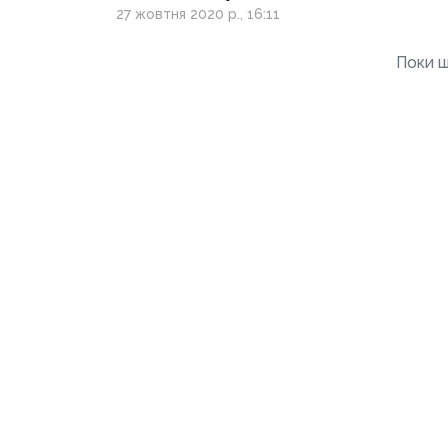
забезпечити ліками
27 жовтня 2020 р., 16:11
аптеки в ОРДО
Поки щ