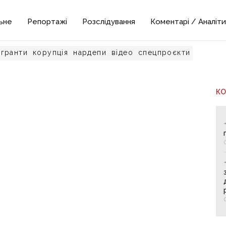
ьне
Репортажі
Розслідування
Коментарі / Аналіти
гранти
корупція
нардепи
відео
спецпроєкти
К