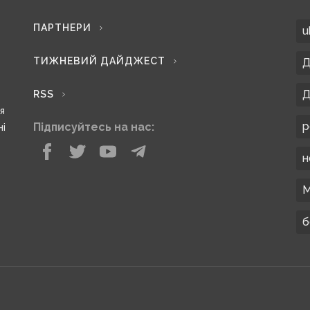
ПАРТНЕРИ
u
ТИЖНЕВИЙ ДАЙДЖЕСТ
Д
Д
RSS
ся
р
Підписуйтесь на нас:
ні
н
М
б