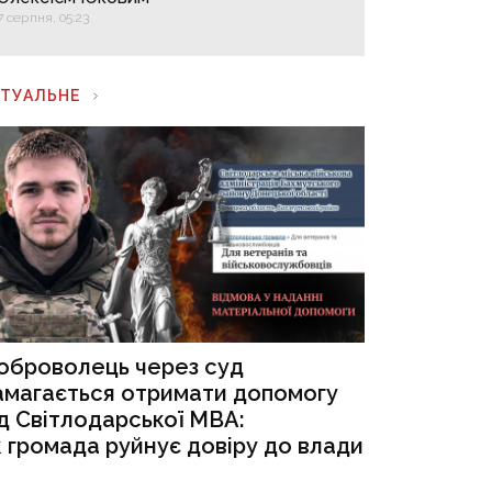
7 серпня, 05:23
КТУАЛЬНЕ
оброволець через суд
амагається отримати допомогу
ід Світлодарської МВА:
к громада руйнує довіру до влади