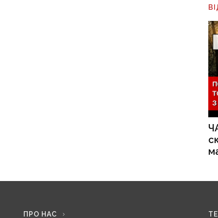
В
Ч
с
м
ПРО НАС
Т