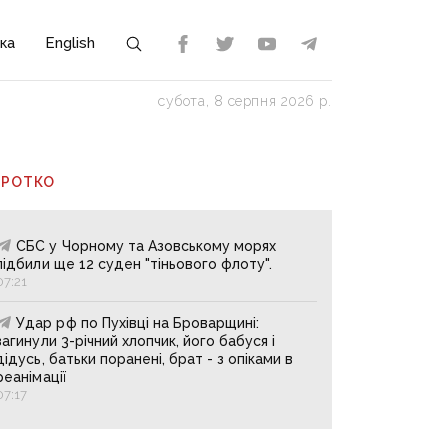
ка
English
субота, 8 серпня 2026 р.
ОРОТКО
СБС у Чорному та Азовському морях
підбили ще 12 суден "тіньового флоту".
07:21
Удар рф по Пухівці на Броварщині:
загинули 3-річний хлопчик, його бабуся і
дідусь, батьки поранені, брат - з опіками в
реанімації
07:17