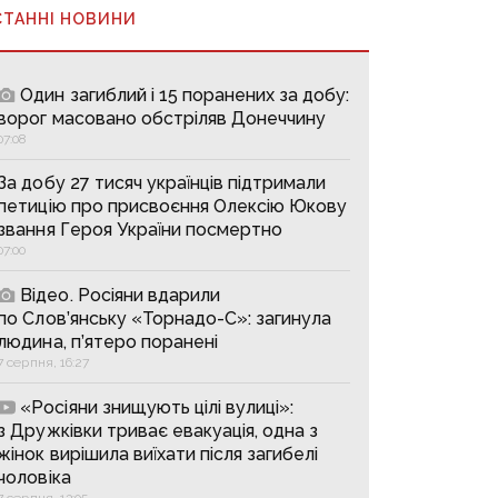
СТАННІ НОВИНИ
Один загиблий і 15 поранених за добу:
ворог масовано обстріляв Донеччину
07:08
За добу 27 тисяч українців підтримали
петицію про присвоєння Олексію Юкову
звання Героя України посмертно
07:00
Відео. Росіяни вдарили
по Слов’янську «Торнадо-С»: загинула
людина, п’ятеро поранені
7 серпня, 16:27
«Росіяни знищують цілі вулиці»:
з Дружківки триває евакуація, одна з
жінок вирішила виїхати після загибелі
чоловіка
7 серпня, 13:05