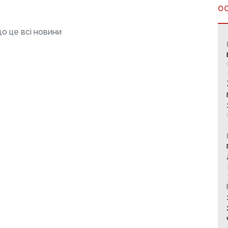
О
о це всі новини