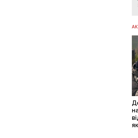
А
Д
н
в
я