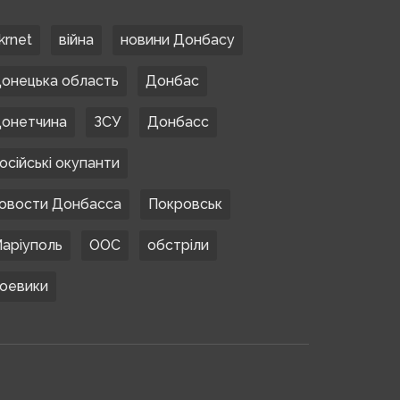
krnet
війна
новини Донбасу
онецька область
Донбас
онетчина
ЗСУ
Донбасс
осійські окупанти
овости Донбасса
Покровськ
аріуполь
ООС
обстріли
оевики