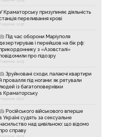
У Краматорську призупиняє діяльність
станція переливання крові
7 серпня, 12:16
Під час оборони Маріуполя
дезертирував і перейшов на бік рф:
прикордоннику з «Азовсталі»
повідомили про підозру
7 серпня, 11:03
Зруйновані сходи, палаючі квартири
й провалля під ногами: як рятували
людей із багатоповерхівки
в Краматорську
7 серпня, 10:17
Російського військового вперше
в Україні судять за сексуальне
насильство над цивільною: що відомо
про справу
7 серпня, 09:05