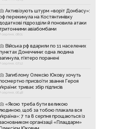
Активізують штурм «воріт Донбасу»:
рф перекинула на Костянтинівку
додаткові підрозділи й поновила атаки
тритонними авіабомбами
7 серпня, 08:01
Війська рф вдарили по 11 населених
пунктах Донеччини: одна людина
загинула, п’ятеро поранені
7 серпня, 07:12
Загиблому Олексію Юкову хочуть
посмертно присвоїти звання Героя
України: триває збір підписів
7 серпня, 06:48
«Якою треба бути великою
людиною, щоб за тобою плакала вся
Україна»: 7 та 8 серпня прощаються із
засновником організації «Плацдарм»
Олексієм Юковим