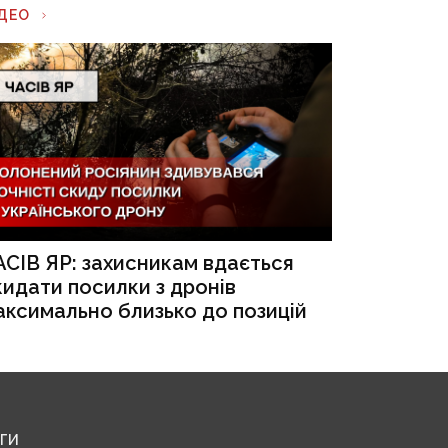
ІДЕО
АСІВ ЯР: захисникам вдається
кидати посилки з дронів
аксимально близько до позицій
ЕГИ