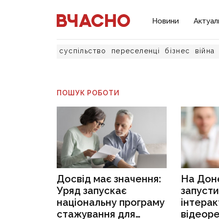
Новини
Актуал
суспільство
переселенці
бізнес
війна
ПОШУК РОБОТИ
Досвід має значення:
На Дон
Уряд запускає
запуст
національну програму
інтерак
стажування для
відеор