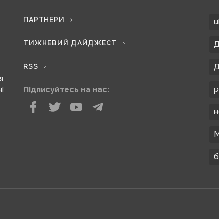
ПАРТНЕРИ
u
ТИЖНЕВИЙ ДАЙДЖЕСТ
Д
Д
RSS
ся
р
Підписуйтесь на нас:
ні
н
М
б