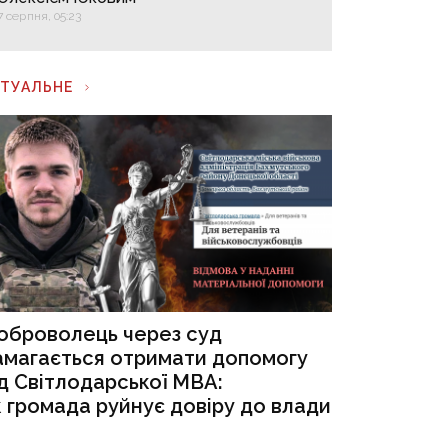
7 серпня, 05:23
КТУАЛЬНЕ
оброволець через суд
амагається отримати допомогу
ід Світлодарської МВА:
к громада руйнує довіру до влади