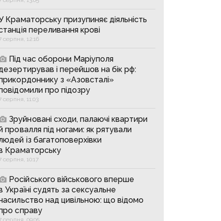
У Краматорську призупиняє діяльність
станція переливання крові
7 серпня, 12:16
Під час оборони Маріуполя
дезертирував і перейшов на бік рф:
прикордоннику з «Азовсталі»
повідомили про підозру
7 серпня, 11:03
Зруйновані сходи, палаючі квартири
й провалля під ногами: як рятували
людей із багатоповерхівки
в Краматорську
7 серпня, 10:17
Російського військового вперше
в Україні судять за сексуальне
насильство над цивільною: що відомо
про справу
7 серпня, 09:05