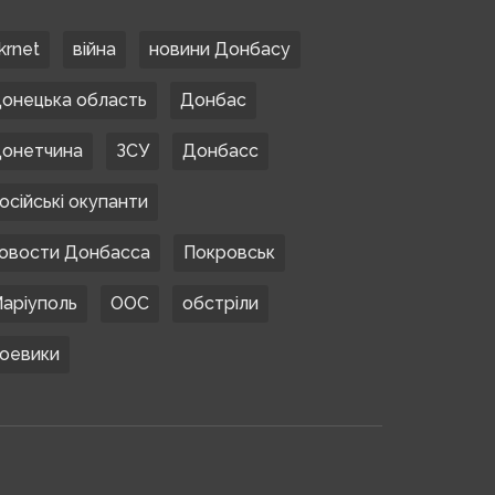
krnet
війна
новини Донбасу
онецька область
Донбас
онетчина
ЗСУ
Донбасс
осійські окупанти
овости Донбасса
Покровськ
аріуполь
ООС
обстріли
оевики