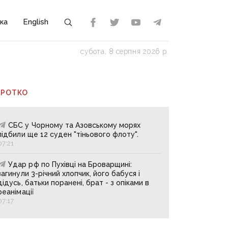
ка
English
субота, 8 серпня 2026 р.
ОРОТКО
СБС у Чорному та Азовському морях
підбили ще 12 суден "тіньового флоту".
07:21
Удар рф по Пухівці на Броварщині:
загинули 3-річний хлопчик, його бабуся і
дідусь, батьки поранені, брат - з опіками в
реанімації
07:17