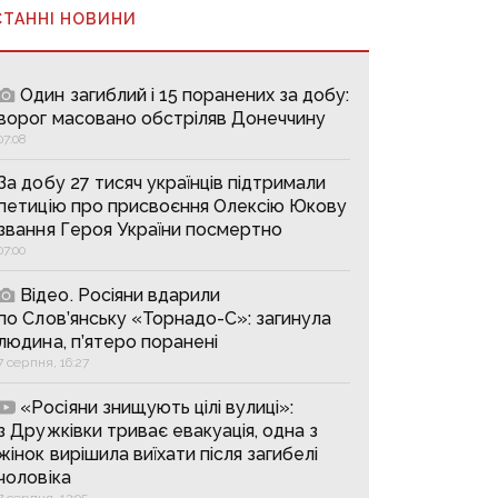
СТАННІ НОВИНИ
Один загиблий і 15 поранених за добу:
ворог масовано обстріляв Донеччину
07:08
За добу 27 тисяч українців підтримали
петицію про присвоєння Олексію Юкову
звання Героя України посмертно
07:00
Відео. Росіяни вдарили
по Слов’янську «Торнадо-С»: загинула
людина, п’ятеро поранені
7 серпня, 16:27
«Росіяни знищують цілі вулиці»:
з Дружківки триває евакуація, одна з
жінок вирішила виїхати після загибелі
чоловіка
7 серпня, 13:05