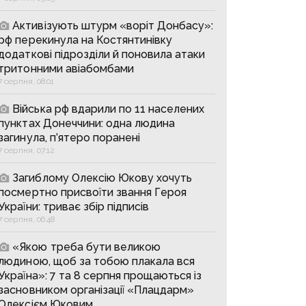
Активізують штурм «воріт Донбасу»:
рф перекинула на Костянтинівку
додаткові підрозділи й поновила атаки
тритонними авіабомбами
7 серпня, 08:01
Війська рф вдарили по 11 населених
пунктах Донеччини: одна людина
загинула, п’ятеро поранені
7 серпня, 07:12
Загиблому Олексію Юкову хочуть
посмертно присвоїти звання Героя
України: триває збір підписів
7 серпня, 06:48
«Якою треба бути великою
людиною, щоб за тобою плакала вся
Україна»: 7 та 8 серпня прощаються із
засновником організації «Плацдарм»
Олексієм Юковим