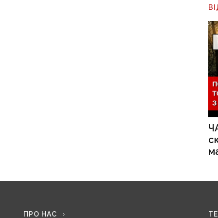
В
Ч
с
м
ПРО НАС
Т