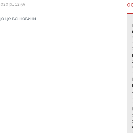
020 р., 12:55
О
о це всі новини