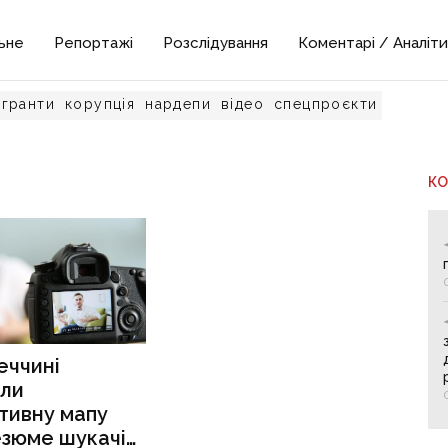
ьне
Репортажі
Розслідування
Коментарі / Аналіти
гранти
корупція
нардепи
відео
спецпроєкти
К
еччині
или
тивну мапу
езюме шукачів