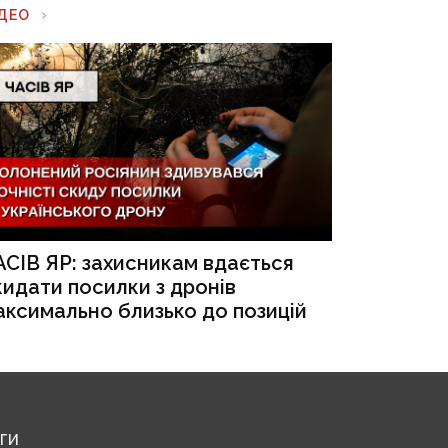
ІДЕО
АСІВ ЯР: захисникам вдається
кидати посилки з дронів
аксимально близько до позицій
ЕГИ