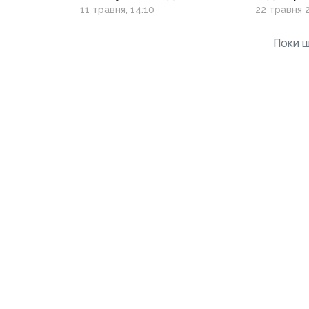
людей 50+
роботи
11 травня, 14:10
22 травня 2
Поки щ