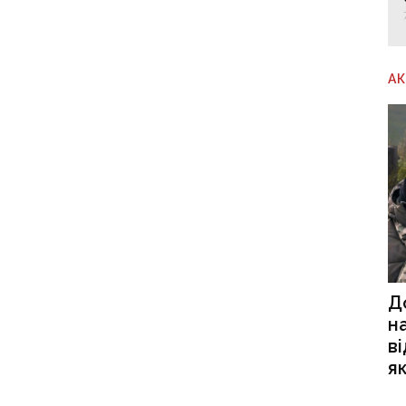
А
Д
н
в
я