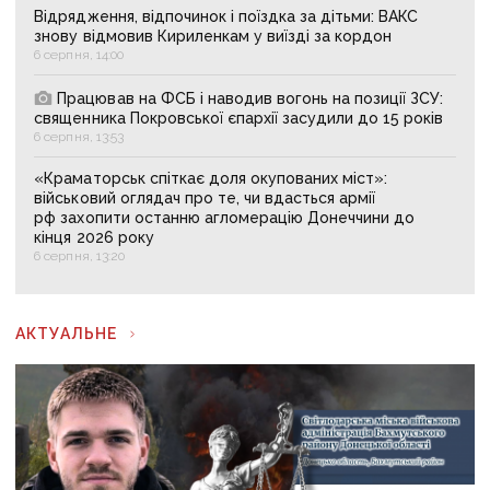
Відрядження, відпочинок і поїздка за дітьми: ВАКС
знову відмовив Кириленкам у виїзді за кордон
6 серпня, 14:00
Працював на ФСБ і наводив вогонь на позиції ЗСУ:
священника Покровської єпархії засудили до 15 років
6 серпня, 13:53
«Краматорськ спіткає доля окупованих міст»:
військовий оглядач про те, чи вдасться армії
рф захопити останню агломерацію Донеччини до
кінця 2026 року
6 серпня, 13:20
АКТУАЛЬНЕ