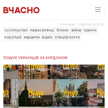
пʼятниця, 7 серпня 2026 р.
суспільство
переселенці
бізнес
війна
гранти
корупція
нардепи
відео
спецпроєкти
ПОШУК УКРАЇНЦІВ ЗА КОРДОНОМ