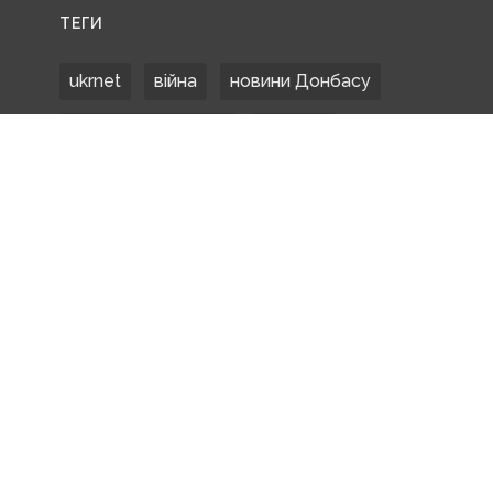
ТЕГИ
ukrnet
війна
новини Донбасу
Донецька область
Донбас
Донетчина
ЗСУ
Донбасс
російські окупанти
новости Донбасса
Покровськ
Маріуполь
ООС
обстріли
боевики