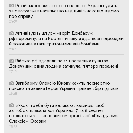
Російського військового вперше в Україні судять
за сексуальне насильство над цивільною: що відомо
про справу
09:05
Активізують штурм «воріт Донбасу»:
рф перекинула на Костянтинівку додаткові підрозділи
й поновила атаки тритонними авіабомбами
08:01
Війська рф вдарили по 11 населених пунктах
Донеччини: одна людина загинула, п’ятеро поранені
07:12
Загиблому Олексію Юкову хочуть посмертно
присвоїти звання Героя України: триває збір підписів
06:48
«Якою треба бути великою людиною, щоб
за тобою плакала вся Україна»: 7 та 8 серпня
прощаються із засновником організації «Плацдарм»
Олексієм Юковим
05:23