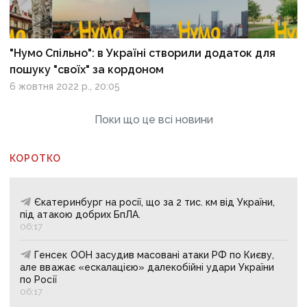
"Нумо Спільно": в Україні створили додаток для
пошуку "своїх" за кордоном
6 жовтня 2022 р., 20:05
Поки що це всі новини
КОРОТКО
Єкатеринбург на росії, що за 2 тис. км від України,
під атакою добрих БпЛА.
06:17
Генсек ООН засудив масовані атаки РФ по Києву,
але вважає «ескалацією» далекобійні удари України
по Росії
06:17