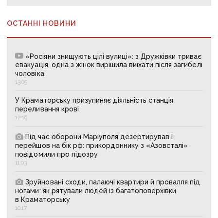
ОСТАННІ НОВИНИ
«Росіяни знищують цілі вулиці»: з Дружківки триває
евакуація, одна з жінок вирішила виїхати після загибелі
чоловіка
13:05
У Краматорську призупиняє діяльність станція
переливання крові
12:16
Під час оборони Маріуполя дезертирував і
перейшов на бік рф: прикордоннику з «Азовсталі»
повідомили про підозру
11:03
Зруйновані сходи, палаючі квартири й провалля під
ногами: як рятували людей із багатоповерхівки
в Краматорську
10:17