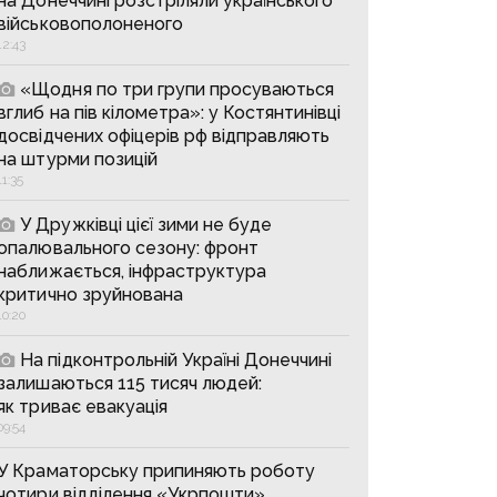
на Донеччині розстріляли українського
військовополоненого
12:43
«Щодня по три групи просуваються
вглиб на пів кілометра»: у Костянтинівці
досвідчених офіцерів рф відправляють
на штурми позицій
11:35
У Дружківці цієї зими не буде
опалювального сезону: фронт
наближається, інфраструктура
критично зруйнована
10:20
На підконтрольній Україні Донеччині
залишаються 115 тисяч людей:
як триває евакуація
09:54
У Краматорську припиняють роботу
чотири відділення «Укрпошти»