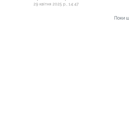
складнощі евакуації
29 квітня 2025 р., 14:47
полеглих військових із
зон, наближених
Поки щ
до фронту