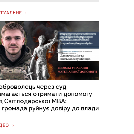
КТУАЛЬНЕ
оброволець через суд
амагається отримати допомогу
ід Світлодарської МВА:
к громада руйнує довіру до влади
ІДЕО