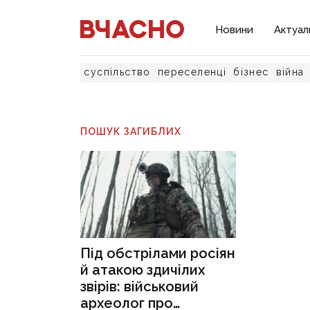
Новини
Актуал
суспільство
переселенці
бізнес
війна
ПОШУК ЗАГИБЛИХ
Під обстрілами росіян
й атакою здичілих
звірів: військовий
археолог про