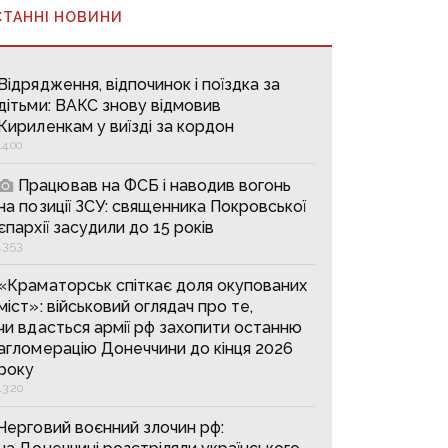
СТАННІ НОВИНИ
Відрядження, відпочинок і поїздка за
дітьми: ВАКС знову відмовив
Кириленкам у виїзді за кордон
14:00
Працював на ФСБ і наводив вогонь
на позиції ЗСУ: священника Покровської
єпархії засудили до 15 років
13:53
«Краматорськ спіткає доля окупованих
міст»: військовий оглядач про те,
чи вдасться армії рф захопити останню
агломерацію Донеччини до кінця 2026
року
13:20
Черговий воєнний злочин рф: