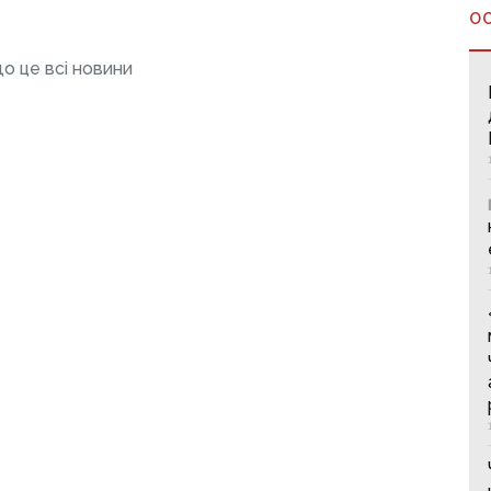
О
о це всі новини