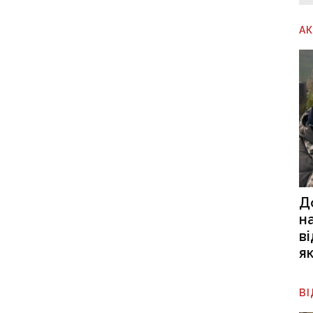
А
Д
н
в
я
В