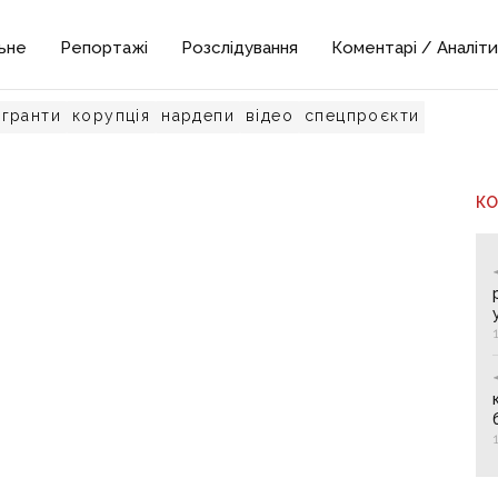
ьне
Репортажі
Розслідування
Коментарі / Аналіти
гранти
корупція
нардепи
відео
спецпроєкти
К