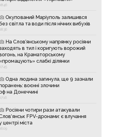
08:46
Окупований Маріуполь залишився
без світла та води після нічних вибухів
08:36
На Слов’янському напрямку росіяни
заходять в тил і коригують ворожий
вогонь, на Краматорському
«промацують» слабкі ділянки
07:45
Одна людина загинула, ще 9 зазнали
поранень: воєнні злочини
рф на Донеччині
07:16
Росіяни чотири рази атакували
Слов’янськ FPV-дронами: є влучання
у центрі міста
06:09