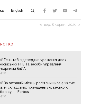
ка
English
четвер, 6 серпня 2026 р.
ОРОТКО
Генштаб підтвердив ураження двох
російських НПЗ та засоби управління
ударними БпЛА.
14:01
За останній місяць росія знищила 400 тис.
кв. м складських приміщень українського
бізнесу, — Forbes
14:01