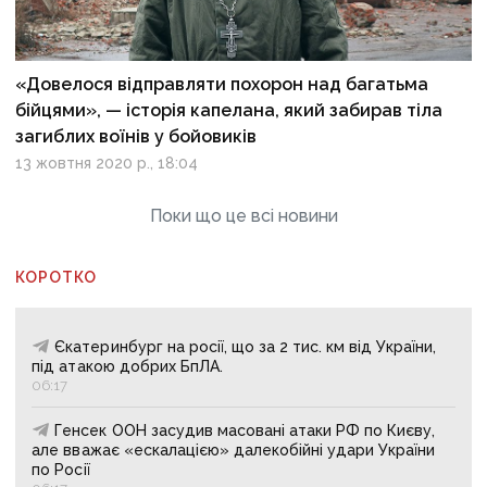
«Довелося відправляти похорон над багатьма
бійцями», — історія капелана, який забирав тіла
загиблих воїнів у бойовиків
13 жовтня 2020 р., 18:04
Поки що це всі новини
КОРОТКО
Єкатеринбург на росії, що за 2 тис. км від України,
під атакою добрих БпЛА.
06:17
Генсек ООН засудив масовані атаки РФ по Києву,
але вважає «ескалацією» далекобійні удари України
по Росії