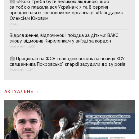
«Якою треба бути великою людиною, щоб
за тобою плакала вся Україна»: 7 та 8 серпня
прощаються із засновником організації «Плацдарм»
Олексієм Юковим
05:23
Відрядження, відпочинок і поїздка за дітьми: ВАКС
знову відмовив Кириленкам у виїзді за кордон
6 серпня, 14:00
Працював на ФСБ і наводив вогонь на позиції ЗСУ:
священника Покровської єпархії засудили до 15 років
6 серпня, 13:53
АКТУАЛЬНЕ