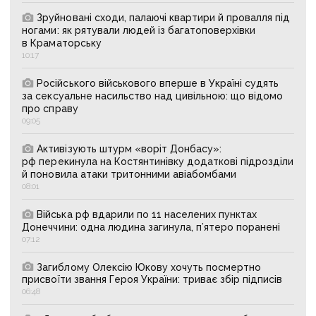
Зруйновані сходи, палаючі квартири й провалля під
ногами: як рятували людей із багатоповерхівки
в Краматорську
10:17
Російського військового вперше в Україні судять
за сексуальне насильство над цивільною: що відомо
про справу
09:05
Активізують штурм «воріт Донбасу»:
рф перекинула на Костянтинівку додаткові підрозділи
й поновила атаки тритонними авіабомбами
08:01
Війська рф вдарили по 11 населених пунктах
Донеччини: одна людина загинула, п’ятеро поранені
07:12
Загиблому Олексію Юкову хочуть посмертно
присвоїти звання Героя України: триває збір підписів
06:48