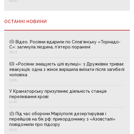
06:17
ОСТАННІ НОВИНИ
Відео. Росіяни вдарили по Слов’янську «Торнадо-
С»: загинула людина, п’ятеро поранені
16:27
«Росіяни знищують цілі вулиці»: з Дружківки триває
евакуація, одна з жінок вирішила виїхати після загибелі
чоловіка
13:05
У Краматорську призупиняє діяльність станція
переливання крові
12:16
Під час оборони Маріуполя дезертирував і
перейшов на бік рф: прикордоннику з «Азовсталі»
повідомили про підозру
11:03