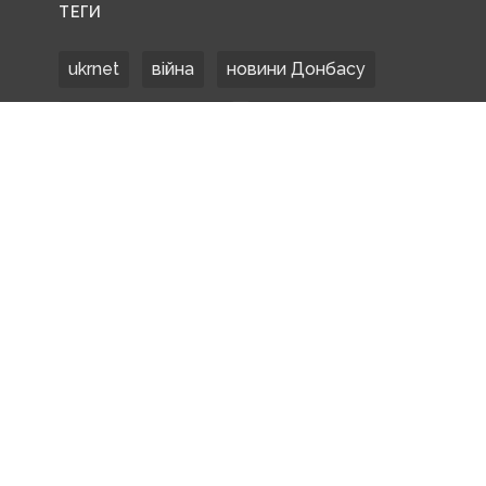
ТЕГИ
ukrnet
війна
новини Донбасу
Донецька область
Донбас
Донетчина
ЗСУ
Донбасс
російські окупанти
новости Донбасса
Покровськ
Маріуполь
ООС
обстріли
боевики