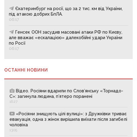
Єкатеринбург на росії, що за 2 тис. км від України,
під атакою добрих БпЛА.
06:17
Генсек ООН засудив масовані атаки РФ по Києву,
але вважає «ескалацією» далекобійні удари України
по Росії
06:17
ОСТАННІ НОВИНИ
Відео. Росіяни вдарили по Слов’янську «Торнадо-
С»: загинула людина, п’ятеро поранені
16:27
«Росіяни знищують цілі вулиці»: з Дружківки триває
евакуація, одна з жінок вирішила виїхати після загибелі
чоловіка
13:05