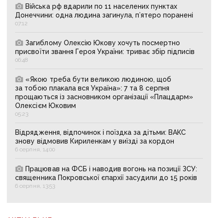
Війська рф вдарили по 11 населених пунктах
Донеччини: одна людина загинула, п’ятеро поранені
07:12
Загиблому Олексію Юкову хочуть посмертно
присвоїти звання Героя України: триває збір підписів
06:48
«Якою треба бути великою людиною, щоб
за тобою плакала вся Україна»: 7 та 8 серпня
прощаються із засновником організації «Плацдарм»
Олексієм Юковим
05:23
Відрядження, відпочинок і поїздка за дітьми: ВАКС
знову відмовив Кириленкам у виїзді за кордон
6 серпня, 14:00
Працював на ФСБ і наводив вогонь на позиції ЗСУ:
священника Покровської єпархії засудили до 15 років
6 серпня, 13:53