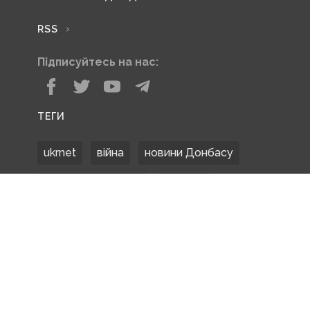
RSS
Підписуйтесь на нас:
ТЕГИ
ukrnet
війна
новини Донбасу
Донецька область
Донбас
Донетчина
ЗСУ
Донбасс
російські окупанти
новости Донбасса
Покровськ