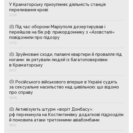
У Краматорську призупиняє діяльність станція
переливання крові
12:16
Під час оборони Маріуполя дезертирував і
перейшов на бік рф: прикордоннику з «Азовсталі»
повідомили про підозру
11:03
Зруйновані сходи, палаючі квартири й провалля під
ногами: як рятували людей із багатоповерхівки
в Краматорську
10:17
Російського військового вперше в Україні судять
за сексуальне насильство над цивільною: що відомо
про справу
09:05
Активізують штурм «воріт Донбасу»:
рф перекинула на Костянтинівку додаткові підрозділи
й поновила атаки тритонними авіабомбами
08:01