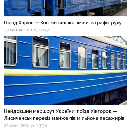
Поїзд Харків — Костянтинівка змінить графік руху
23 квітня 2021 р., 10:27
Найдовший маршрут України: поїзд Ужгород —
Лисичанськ перевіз майже пів мільйона пасажирів
22 січня 2021 р., 13:38