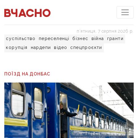
пʼятниця, 7 серпня 2026 р.
суспільство
переселенці
бізнес
війна
гранти
корупція
нардепи
відео
спецпроєкти
ПОЇЗД НА ДОНБАС