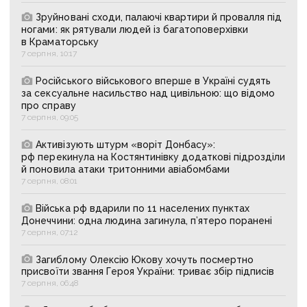
Зруйновані сходи, палаючі квартири й провалля під
ногами: як рятували людей із багатоповерхівки
в Краматорську
7 серпня, 10:17
Російського військового вперше в Україні судять
за сексуальне насильство над цивільною: що відомо
про справу
7 серпня, 09:05
Активізують штурм «воріт Донбасу»:
рф перекинула на Костянтинівку додаткові підрозділи
й поновила атаки тритонними авіабомбами
7 серпня, 08:01
Війська рф вдарили по 11 населених пунктах
Донеччини: одна людина загинула, п’ятеро поранені
7 серпня, 07:12
Загиблому Олексію Юкову хочуть посмертно
присвоїти звання Героя України: триває збір підписів
7 серпня, 06:48