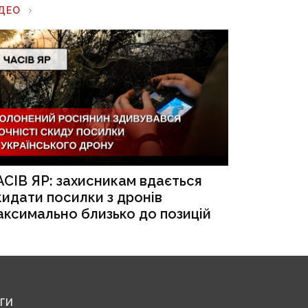
ІДЕО
АСІВ ЯР: захисникам вдається
кидати посилки з дронів
аксимально близько до позицій
ЕГИ