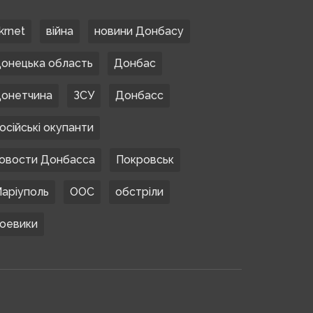
krnet
війна
новини Донбасу
онецька область
Донбас
онетчина
ЗСУ
Донбасс
осійські окупанти
овости Донбасса
Покровськ
аріуполь
ООС
обстріли
оевики