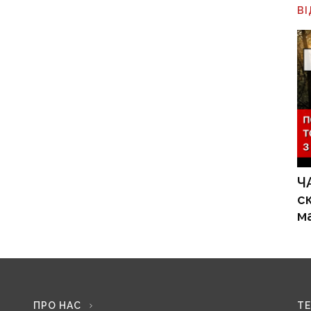
В
Ч
с
м
ПРО НАС
Т