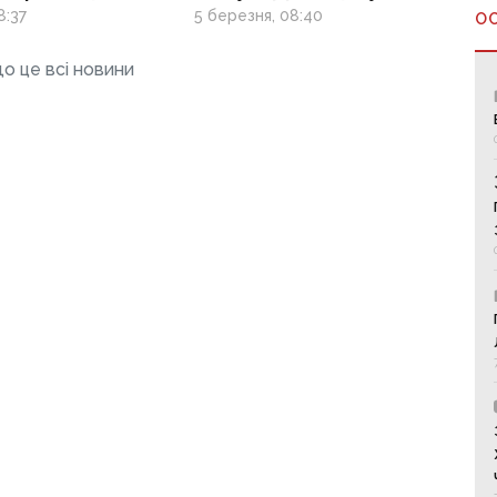
ього мирного
пройшов
8:37
5 березня, 08:40
О
 на Донбасі
наймасовіший
проукраїнський мітинг
о це всі новини