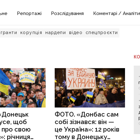
ьне
Репортажі
Розслідування
Коментарі / Аналіти
гранти
корупція
нардепи
відео
спецпроєкти
К
«Донецьк
ФОТО. «Донбас сам
усе, щоб
собі зізнався: він —
 про свою
це Україна»: 12 років
»: річниця
тому в Донецьку