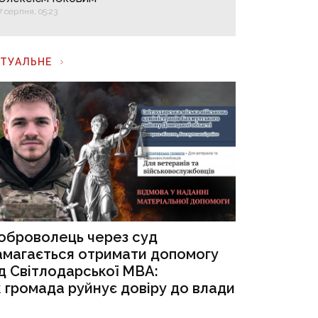
7 серпня, 05:23
КТУАЛЬНЕ
оброволець через суд
амагається отримати допомогу
ід Світлодарської МВА:
к громада руйнує довіру до влади