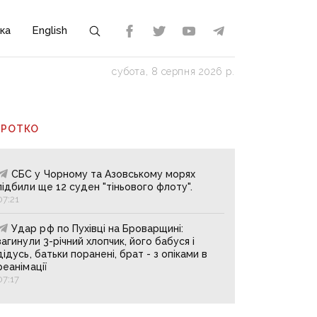
ка
English
субота, 8 серпня 2026 р.
ОРОТКО
СБС у Чорному та Азовському морях
підбили ще 12 суден "тіньового флоту".
07:21
Удар рф по Пухівці на Броварщині:
загинули 3-річний хлопчик, його бабуся і
дідусь, батьки поранені, брат - з опіками в
реанімації
07:17