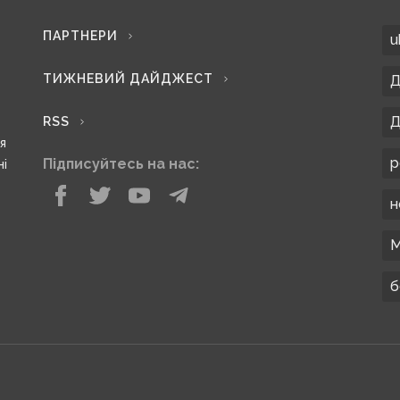
ПАРТНЕРИ
u
ТИЖНЕВИЙ ДАЙДЖЕСТ
Д
Д
RSS
ся
р
Підписуйтесь на нас:
ні
н
М
б