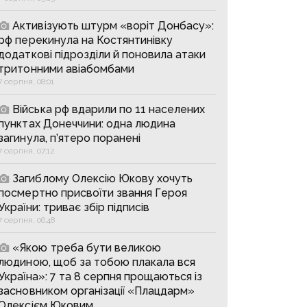
Активізують штурм «воріт Донбасу»:
рф перекинула на Костянтинівку
додаткові підрозділи й поновила атаки
тритонними авіабомбами
7 серпня, 08:01
Війська рф вдарили по 11 населених
пунктах Донеччини: одна людина
загинула, п’ятеро поранені
7 серпня, 07:12
Загиблому Олексію Юкову хочуть
посмертно присвоїти звання Героя
України: триває збір підписів
7 серпня, 06:48
«Якою треба бути великою
людиною, щоб за тобою плакала вся
Україна»: 7 та 8 серпня прощаються із
засновником організації «Плацдарм»
Олексієм Юковим