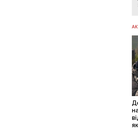
А
Д
н
в
я