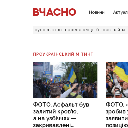
Новини
Актуал
суспільство
переселенці
бізнес
війна
ПРОУКРАЇНСЬКИЙ МІТИНГ
ФОТО. Асфальт був
ФОТО. 
залитий кров’ю,
зробив 
а на узбіччях —
заявити
закривавлені
позицію