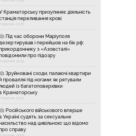
У Краматорську призупиняє діяльність
станція переливання крові
7 серпня, 12:16
Під час оборони Маріуполя
дезертирував і перейшов на бік рф:
прикордоннику з «Азовсталі»
повідомили про підозру
7 серпня, 11:03
Зруйновані сходи, палаючі квартири
й провалля під ногами: як рятували
людей із багатоповерхівки
в Краматорську
7 серпня, 10:17
Російського військового вперше
в Україні судять за сексуальне
насильство над цивільною: що відомо
про справу
7 серпня, 09:05