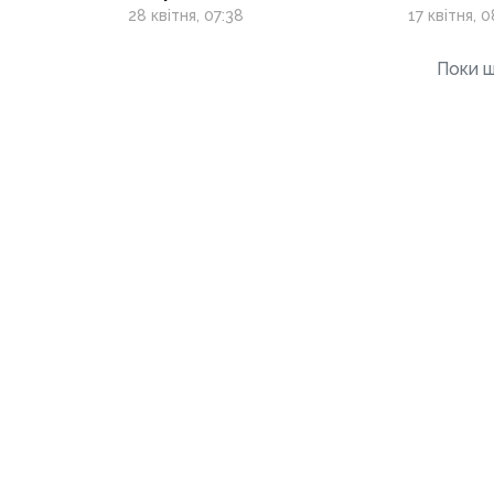
прапори: спогади про
останн
28 квітня, 07:38
17 квітня, 0
останній
мітингу
проукраїнський мітинг
Поки щ
у Донецьку