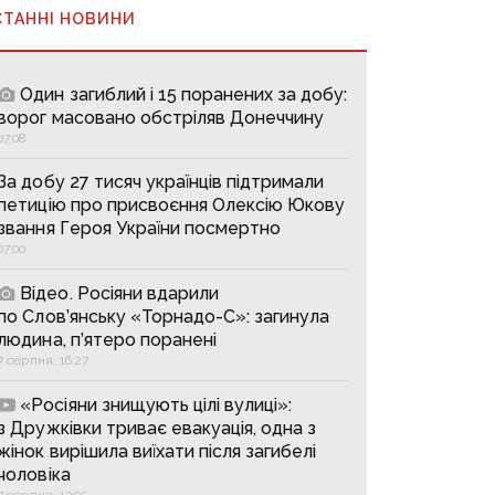
СТАННІ НОВИНИ
Один загиблий і 15 поранених за добу:
ворог масовано обстріляв Донеччину
07:08
За добу 27 тисяч українців підтримали
петицію про присвоєння Олексію Юкову
звання Героя України посмертно
07:00
Відео. Росіяни вдарили
по Слов’янську «Торнадо-С»: загинула
людина, п’ятеро поранені
7 серпня, 16:27
«Росіяни знищують цілі вулиці»:
з Дружківки триває евакуація, одна з
жінок вирішила виїхати після загибелі
чоловіка
7 серпня, 13:05