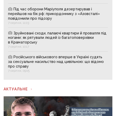
Під час оборони Маріуполя дезертирував і
перейшов на бік рф: прикордоннику з «Азовсталі»
повідомили про підозру
7 серпня, 11:03
Зруйновані сходи, палаючі квартири й провалля під
ногами: як рятували людей із багатоповерхівки
в Краматорську
7 серпня, 10:17
Російського військового вперше в Україні судять
за сексуальне насильство над цивільною: що відомо
про справу
7 серпня, 09:05
АКТУАЛЬНЕ