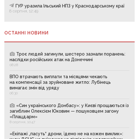
ГУР уразила Ільський НПЗ у Краснодарському краї
8 серпня, 12:49
ОСТАННІ НОВИНИ
Троє людей загинули, шестеро зазнали поранень:
наслідки російських атак на Донеччині
08:28
ВПО втрачають виплати та місяцями чекають
на компенсації за зруйноване житло: Лубінець
вимагає змін від уряду
06:30
«Син українського Донбасу»: у Києві прощаються із
загиблим Олексієм Юковим — пошуковцем загону
«Плацдарм»
8 серпня, 10:47
«Екіпажі „пасуть“ дрони, їдемо не на кожен виклик»: