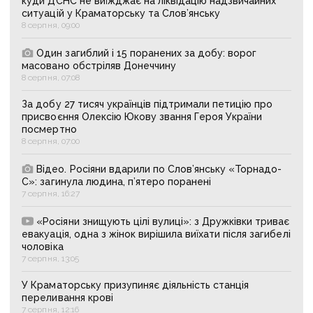
куди ДСНС не виїжджає на ліквідацію надзвичайних
ситуацій у Краматорську та Слов’янську
8 серпня, 09:00
Один загиблий і 15 поранених за добу: ворог
масовано обстріляв Донеччину
8 серпня, 07:08
За добу 27 тисяч українців підтримали петицію про
присвоєння Олексію Юкову звання Героя України
посмертно
8 серпня, 07:00
Відео. Росіяни вдарили по Слов’янську «Торнадо-
С»: загинула людина, п’ятеро поранені
7 серпня, 16:27
«Росіяни знищують цілі вулиці»: з Дружківки триває
евакуація, одна з жінок вирішила виїхати після загибелі
чоловіка
7 серпня, 13:05
У Краматорську призупиняє діяльність станція
переливання крові
7 серпня, 12:16