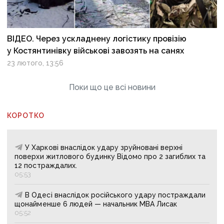
ВІДЕО. Через ускладнену логістику провізію
у Костянтинівку військові завозять на санях
23 лютого, 13:56
Поки що це всі новини
КОРОТКО
У Харкові внаслідок удару зруйновані верхні
поверхи житлового будинку Відомо про 2 загиблих та
12 постраждалих.
05:53
В Одесі внаслідок російського удару постраждали
щонайменше 6 людей — начальник МВА Лисак
05:52