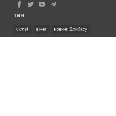
ТЕГИ
ukrnet
війна
новини Донбасу
Донецька область
Донбас
Донетчина
ЗСУ
Донбасс
російські окупанти
новости Донбасса
Покровськ
Маріуполь
ООС
обстріли
боевики