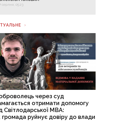
7 серпня, 05:23
КТУАЛЬНЕ
оброволець через суд
амагається отримати допомогу
ід Світлодарської МВА:
к громада руйнує довіру до влади