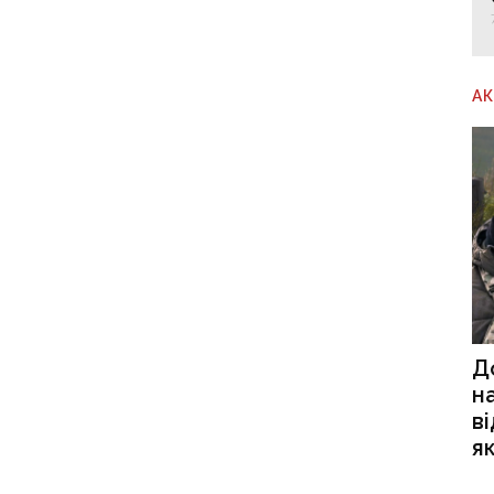
А
Д
н
в
я