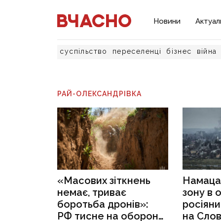
Новини
Актуал
суспільство
переселенці
бізнес
війна
РАЙ-ОЛЕКСАНДРІВКА
«Масових зіткнень
Намаца
немає, триває
зону в 
боротьба дронів»:
росіян
РФ тисне на оборону
на Слов