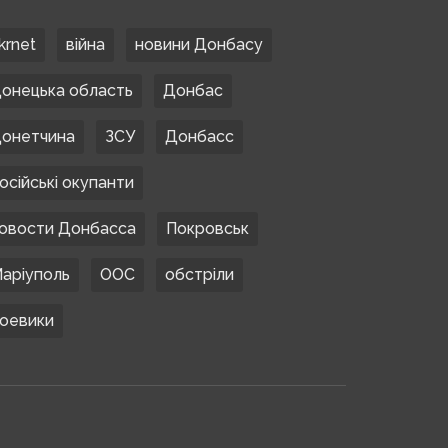
krnet
війна
новини Донбасу
онецька область
Донбас
онетчина
ЗСУ
Донбасс
осійські окупанти
овости Донбасса
Покровськ
аріуполь
ООС
обстріли
оевики