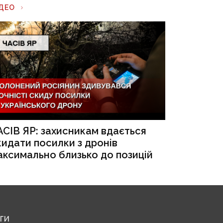
ІДЕО
АСІВ ЯР: захисникам вдається
кидати посилки з дронів
аксимально близько до позицій
ЕГИ