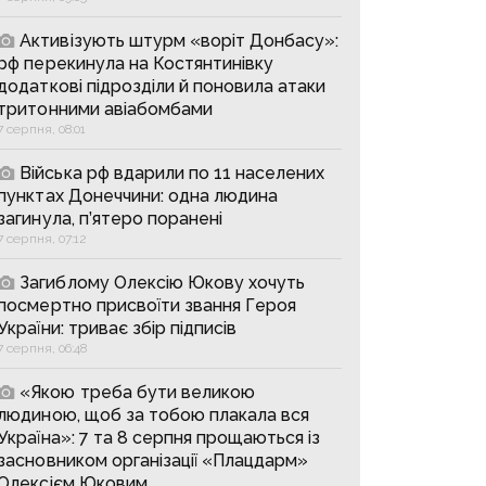
Активізують штурм «воріт Донбасу»:
рф перекинула на Костянтинівку
додаткові підрозділи й поновила атаки
тритонними авіабомбами
7 серпня, 08:01
Війська рф вдарили по 11 населених
пунктах Донеччини: одна людина
загинула, п’ятеро поранені
7 серпня, 07:12
Загиблому Олексію Юкову хочуть
посмертно присвоїти звання Героя
України: триває збір підписів
7 серпня, 06:48
«Якою треба бути великою
людиною, щоб за тобою плакала вся
Україна»: 7 та 8 серпня прощаються із
засновником організації «Плацдарм»
Олексієм Юковим