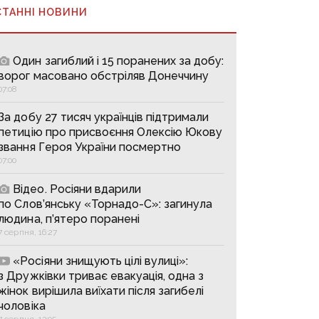
СТАННІ НОВИНИ
Один загиблий і 15 поранених за добу:
ворог масовано обстріляв Донеччину
07:08
За добу 27 тисяч українців підтримали
петицію про присвоєння Олексію Юкову
звання Героя України посмертно
07:00
Відео. Росіяни вдарили
по Слов’янську «Торнадо-С»: загинула
людина, п’ятеро поранені
7 серпня, 16:27
«Росіяни знищують цілі вулиці»:
з Дружківки триває евакуація, одна з
жінок вирішила виїхати після загибелі
чоловіка
7 серпня, 13:05