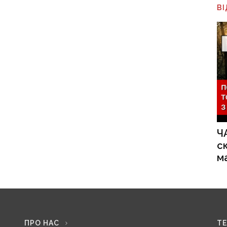
В
Ч
с
м
ПРО НАС
Т