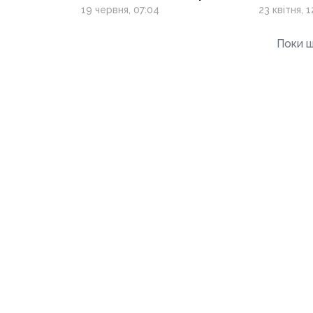
Костянтинівки
напрям
19 червня, 07:04
23 квітня, 1
та намагається взяти
Рай-Олександрівку
Поки щ