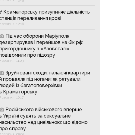
У Краматорську призупиняє діяльність
станція переливання крові
7 серпня, 12:16
Під час оборони Маріуполя
дезертирував і перейшов на бік рф:
прикордоннику з «Азовсталі»
повідомили про підозру
7 серпня, 11:03
Зруйновані сходи, палаючі квартири
й провалля під ногами: як рятували
людей із багатоповерхівки
в Краматорську
7 серпня, 10:17
Російського військового вперше
в Україні судять за сексуальне
насильство над цивільною: що відомо
про справу
7 серпня, 09:05