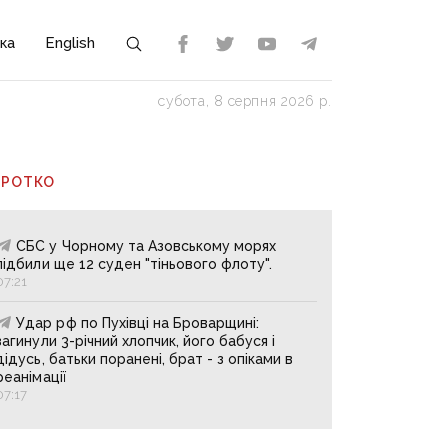
ка
English
субота, 8 серпня 2026 р.
ОРОТКО
СБС у Чорному та Азовському морях
підбили ще 12 суден "тіньового флоту".
07:21
Удар рф по Пухівці на Броварщині:
загинули 3-річний хлопчик, його бабуся і
дідусь, батьки поранені, брат - з опіками в
реанімації
07:17