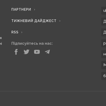
ПАРТНЕРИ
u
ТИЖНЕВИЙ ДАЙДЖЕСТ
Д
Д
RSS
ся
р
Підписуйтесь на нас:
ні
н
М
б