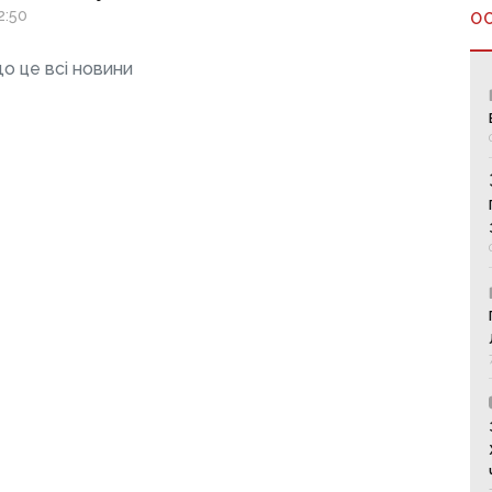
ку
2:50
О
о це всі новини