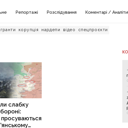
ьне
Репортажі
Розслідування
Коментарі / Аналіти
гранти
корупція
нардепи
відео
спецпроєкти
К
ли слабку
обороні:
и просуваються
’янському