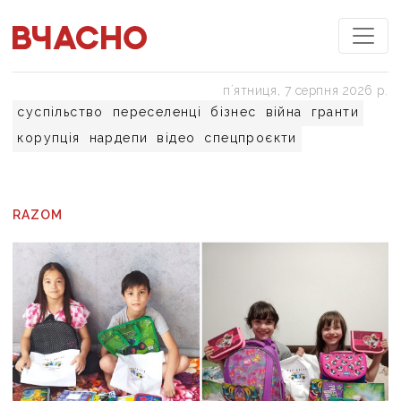
пʼятниця, 7 серпня 2026 р.
суспільство
переселенці
бізнес
війна
гранти
корупція
нардепи
відео
спецпроєкти
RAZOM