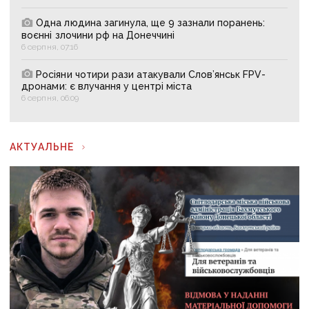
Одна людина загинула, ще 9 зазнали поранень:
воєнні злочини рф на Донеччині
6 серпня, 07:16
Росіяни чотири рази атакували Слов’янськ FPV-
дронами: є влучання у центрі міста
6 серпня, 06:09
АКТУАЛЬНЕ