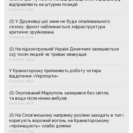
відправляють на штурми позицій
6 серпня, 11:35
У Дружківці цієї зими не буде опалювального
сезону: фронт наближається, інфраструктура
критично зруйнована
6 серпня, 10:20
На підконтрольній Україні Донеччині залишаються
115 тисяч людей: як триває евакуація
6 серпня, 09:54
У Краматорську припиняють роботу чотири
відділення «Укрпошти»
6 серпня, 08:46
Окупований Маріуполь залишився без світла
та води після нічних вибухів
6 серпня, 08:36
На Слов’янському напрямку росіяни заходять в тил і
коригують ворожий вогонь, на Краматорському
«промацують» слабкі ділянки
6 серпня, 07:45