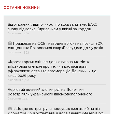
ОСТАННІ НОВИНИ
Відрядження, відпочинок і поїздка за дітьми: ВАКС
знову відмовив Кириленкам у виїзді за кордон
6 серпня, 14:00
Працював на ФСБ і наводив вогонь на позиції ЗСУ:
священника Покровської єпархії засудили до 15 років
6 серпня, 13:53
«Краматорськ спіткає доля окупованих міст»:
військовий оглядач про те, чи вдасться армії
рф захопити останню агломерацію Донеччини до
кінця 2026 року
6 серпня, 13:20
Черговий воєнний злочин рф: на Донеччині
розстріляли українського військовополоненого
6 серпня, 12:43
«Щодня по три групи просуваються вглиб на пів
кілометра»: у Костянтинівці досвідчених офіцерів рф