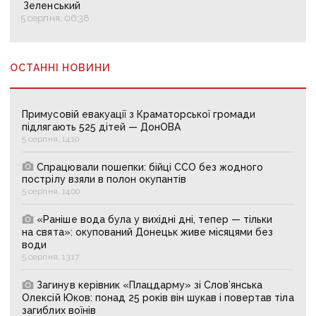
Зеленський
5 серпня, 06:38
ОСТАННІ НОВИНИ
Примусовій евакуації з Краматорської громади
підлягають 525 дітей — ДонОВА
5 серпня, 14:10
Спрацювали пошепки: бійці ССО без жодного
пострілу взяли в полон окупантів
5 серпня, 14:00
«Раніше вода була у вихідні дні, тепер — тільки
на свята»: окупований Донецьк живе місяцями без
води
5 серпня, 13:17
Загинув керівник «Плацдарму» зі Слов’янська
Олексій Юков: понад 25 років він шукав і повертав тіла
загиблих воїнів