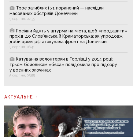
Троє загиблих і 31 поранений — наслідки
масованих обстрілів Донеччини
5 серпня, 07:35
Росіяни йдуть у штурми на міста, щоб «продавити»
прохід до Слов’янська й Краматорська: як упродовж
доби армія рф атакувала фронт на Донеччині
5 серпня, 06:41
Катування волонтерки в Горлівці у 2014 році:
трьом бойовикам «бєса» повідомили про підозру
у воєнних злочинах
5 серпня, 05:55
АКТУАЛЬНЕ