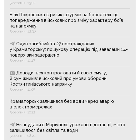
5 серпня, 13:02
Біля Покровська є ризик штурмів на бронетехніці:
попередження військових про зміну характеру боїв
на напрямку
5 серпня, 12:36
Один загиблий та 27 постраждалих
у Краматорську: пошукову операцію під завалами 14-
поверхівки завершено
5 серпня, 11:47
Доводиться контролювати й свою смугу,
й суміжників: військовий про умови оборони
Костянтинівського напрямку
5 серпня, 11:05
Краматорськ залишився без води через аварію
в електромережах
5 серпня, 10:12
Нічні удари в Маріуполі: уражено підстанції, місто
залишилося без світла та води
5 серпня, 08:21