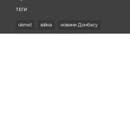
ТЕГИ
ukrnet
війна
новини Донбасу
Донецька область
Донбас
Донетчина
ЗСУ
Донбасс
російські окупанти
новости Донбасса
Покровськ
Маріуполь
ООС
обстріли
боевики