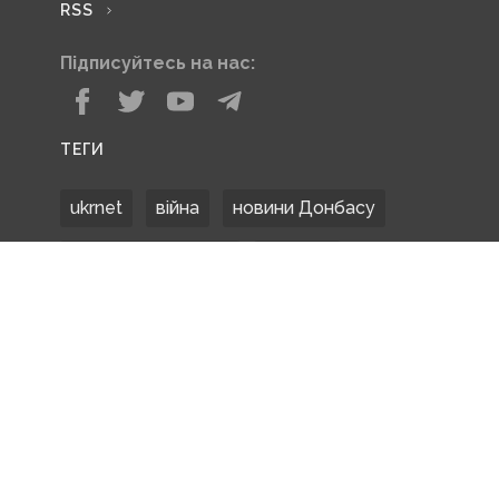
RSS
Підписуйтесь на нас:
ТЕГИ
ukrnet
війна
новини Донбасу
Донецька область
Донбас
Донетчина
ЗСУ
Донбасс
російські окупанти
новости Донбасса
Покровськ
Маріуполь
ООС
обстріли