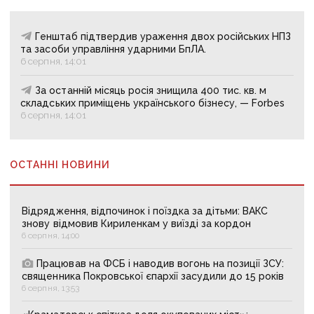
Генштаб підтвердив ураження двох російських НПЗ
та засоби управління ударними БпЛА.
6 серпня, 14:01
За останній місяць росія знищила 400 тис. кв. м
складських приміщень українського бізнесу, — Forbes
6 серпня, 14:01
ОСТАННІ НОВИНИ
Відрядження, відпочинок і поїздка за дітьми: ВАКС
знову відмовив Кириленкам у виїзді за кордон
6 серпня, 14:00
Працював на ФСБ і наводив вогонь на позиції ЗСУ:
священника Покровської єпархії засудили до 15 років
6 серпня, 13:53