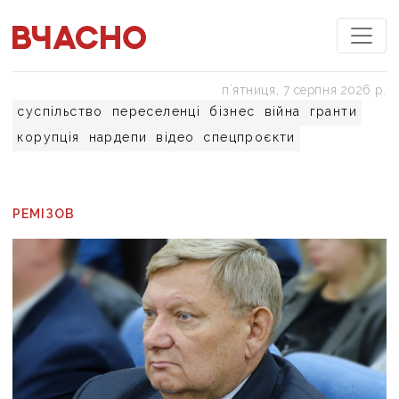
пʼятниця, 7 серпня 2026 р.
суспільство
переселенці
бізнес
війна
гранти
корупція
нардепи
відео
спецпроєкти
РЕМІЗОВ