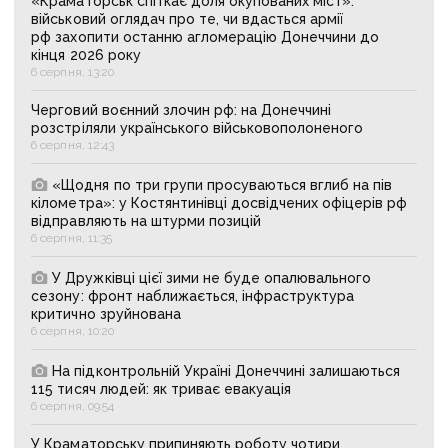
«Краматорськ спіткає доля окупованих міст»:
військовий оглядач про те, чи вдасться армії
рф захопити останню агломерацію Донеччини до
кінця 2026 року
6 серпня, 13:20
Черговий воєнний злочин рф: на Донеччині
розстріляли українського військовополоненого
6 серпня, 12:43
«Щодня по три групи просуваються вглиб на пів
кілометра»: у Костянтинівці досвідчених офіцерів рф
відправляють на штурми позицій
6 серпня, 11:35
У Дружківці цієї зими не буде опалювального
сезону: фронт наближається, інфраструктура
критично зруйнована
6 серпня, 10:20
На підконтрольній Україні Донеччині залишаються
115 тисяч людей: як триває евакуація
6 серпня, 09:54
У Краматорську припиняють роботу чотири