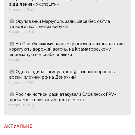
відділення «Укрпошти»
6 серпня, 08:46
Окупований Маріуполь залишився без світла
та води після нічних вибухів
6 серпня, 08:36
На Слов’янському напрямку росіяни заходять в тил і
коригують ворожий вогонь, на Краматорському
«промацують» слабкі ділянки
6 серпня, 07:45
Одна людина загинула, ще 9 зазнали поранень:
воєнні злочини рф на Донеччині
6 серпня, 07:16
Росіяни чотири рази атакували Слов’янськ FPV-
дронами: є влучання у центрі міста
6 серпня, 06:09
АКТУАЛЬНЕ