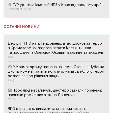
ГУР уразила Ільський НПЗ у Краснодарському краї
8 серпня, 12:49
ОСТАННІ НОВИНИ
Дефіцит ППО на тлі масованих атак, дроновий терор
в Краматорську, загроза втрати Костянтинівки
та прощання з Олексієм Юковим: важливе за тиждень
13:00
У Краматорську названа на честь Степана Чубенка
школа може втратити його ім'я: мама загиблого героя
розповіла про рішення влади
10:45
Троє людей загинули, шестеро зазнали поранень:
наслідки російських атак на Донеччині
08:28
ВПО втрачають виплати та місяцями чекають