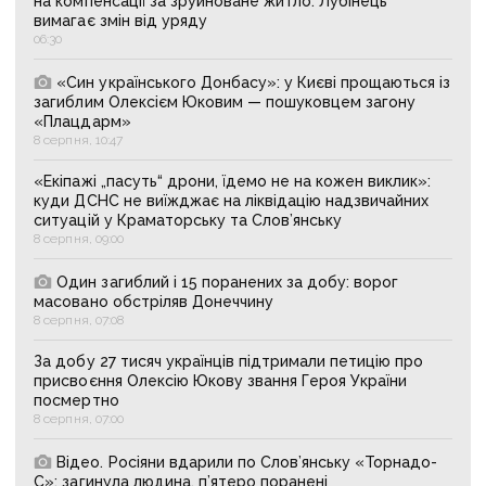
на компенсації за зруйноване житло: Лубінець
вимагає змін від уряду
06:30
«Син українського Донбасу»: у Києві прощаються із
загиблим Олексієм Юковим — пошуковцем загону
«Плацдарм»
8 серпня, 10:47
«Екіпажі „пасуть“ дрони, їдемо не на кожен виклик»:
куди ДСНС не виїжджає на ліквідацію надзвичайних
ситуацій у Краматорську та Слов’янську
8 серпня, 09:00
Один загиблий і 15 поранених за добу: ворог
масовано обстріляв Донеччину
8 серпня, 07:08
За добу 27 тисяч українців підтримали петицію про
присвоєння Олексію Юкову звання Героя України
посмертно
8 серпня, 07:00
Відео. Росіяни вдарили по Слов’янську «Торнадо-
С»: загинула людина, п’ятеро поранені