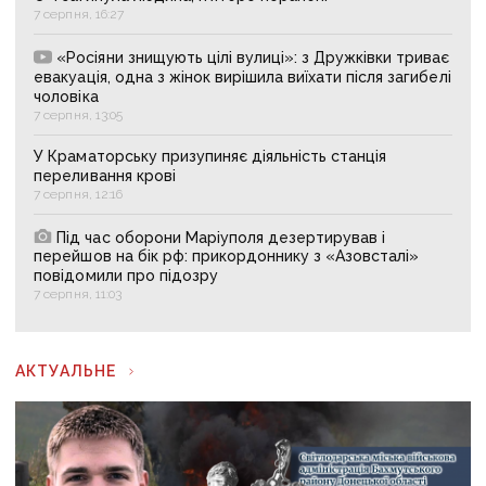
7 серпня, 16:27
«Росіяни знищують цілі вулиці»: з Дружківки триває
евакуація, одна з жінок вирішила виїхати після загибелі
чоловіка
7 серпня, 13:05
У Краматорську призупиняє діяльність станція
переливання крові
7 серпня, 12:16
Під час оборони Маріуполя дезертирував і
перейшов на бік рф: прикордоннику з «Азовсталі»
повідомили про підозру
7 серпня, 11:03
АКТУАЛЬНЕ