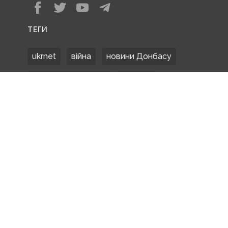
ТЕГИ
ukrnet
війна
новини Донбасу
Донецька область
Донбас
Донетчина
ЗСУ
Донбасс
російські окупанти
новости Донбасса
Покровськ
Маріуполь
ООС
обстріли
боевики