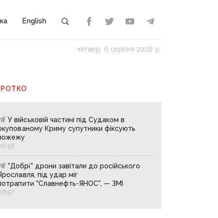
ка
English
четвер, 6 серпня 2026 р.
ОРОТКО
У військовій частині під Судаком в
окупованому Криму супутники фіксують
пожежу
06:58
"Добрі" дрони завітали до російського
Ярославля, під удар міг
потрапити "Славнефть-ЯНОС", — ЗМІ
06:57