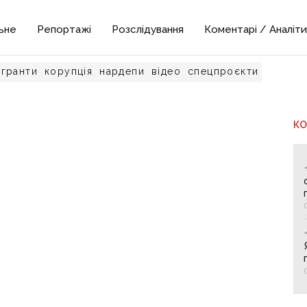
ьне
Репортажі
Розслідування
Коментарі / Аналіти
гранти
корупція
нардепи
відео
спецпроєкти
К