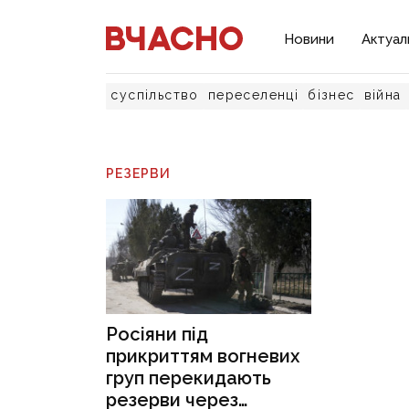
Новини
Актуал
суспільство
переселенці
бізнес
війна
РЕЗЕРВИ
Росіяни під
прикриттям вогневих
груп перекидають
резерви через