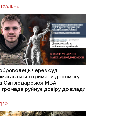
КТУАЛЬНЕ
оброволець через суд
амагається отримати допомогу
ід Світлодарської МВА:
к громада руйнує довіру до влади
ІДЕО