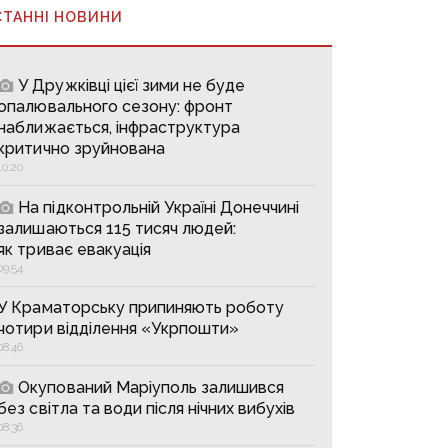
СТАННІ НОВИНИ
У Дружківці цієї зими не буде
опалювального сезону: фронт
наближається, інфраструктура
критично зруйнована
10:20
На підконтрольній Україні Донеччині
залишаються 115 тисяч людей:
як триває евакуація
09:54
У Краматорську припиняють роботу
чотири відділення «Укрпошти»
08:46
Окупований Маріуполь залишився
без світла та води після нічних вибухів
08:36