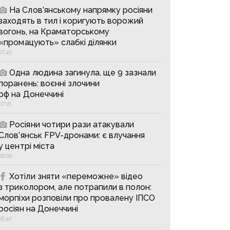
На Слов’янському напрямку росіяни
заходять в тил і коригують ворожий
вогонь, на Краматорському
«промацують» слабкі ділянки
07:45
Одна людина загинула, ще 9 зазнали
поранень: воєнні злочини
рф на Донеччині
07:16
Росіяни чотири рази атакували
Слов’янськ FPV-дронами: є влучання
у центрі міста
06:09
Хотіли зняти «переможне» відео
з триколором, але потрапили в полон:
морпіхи розповіли про провалену ІПСО
росіян на Донеччині
05:42