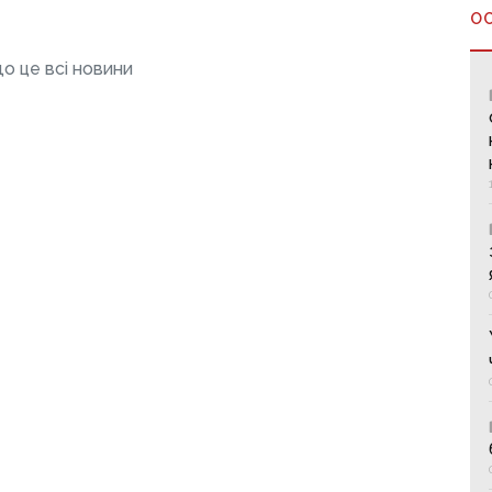
О
о це всі новини