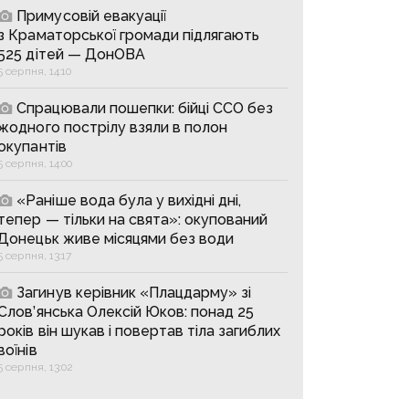
Примусовій евакуації
з Краматорської громади підлягають
525 дітей — ДонОВА
5 серпня, 14:10
Спрацювали пошепки: бійці ССО без
жодного пострілу взяли в полон
окупантів
5 серпня, 14:00
«Раніше вода була у вихідні дні,
тепер — тільки на свята»: окупований
Донецьк живе місяцями без води
5 серпня, 13:17
Загинув керівник «Плацдарму» зі
Слов’янська Олексій Юков: понад 25
років він шукав і повертав тіла загиблих
воїнів
5 серпня, 13:02