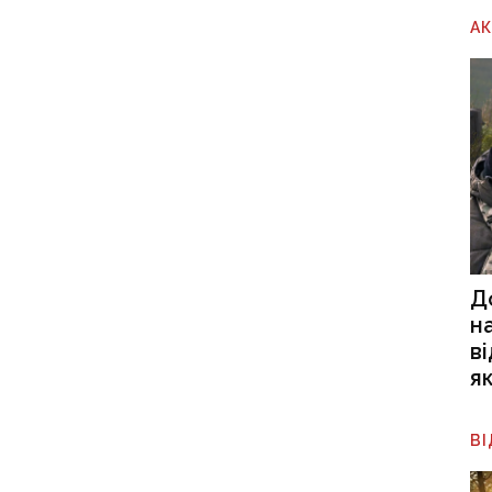
А
Д
н
в
я
В