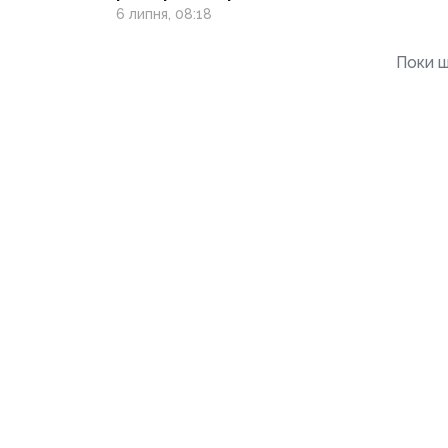
Маріуполь на фронт
6 липня, 08:18
Поки щ