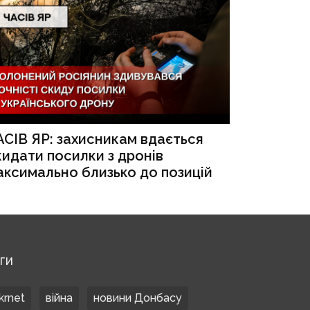
АСІВ ЯР: захисникам вдається
кидати посилки з дронів
аксимально близько до позицій
ЕГИ
krnet
війна
новини Донбасу