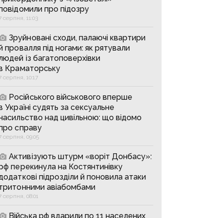
повідомили про підозру
7 серпня, 11:03
Зруйновані сходи, палаючі квартири
й провалля під ногами: як рятували
людей із багатоповерхівки
в Краматорську
7 серпня, 10:17
Російського військового вперше
в Україні судять за сексуальне
насильство над цивільною: що відомо
про справу
7 серпня, 09:05
Активізують штурм «воріт Донбасу»:
рф перекинула на Костянтинівку
додаткові підрозділи й поновила атаки
тритонними авіабомбами
7 серпня, 08:01
Війська рф вдарили по 11 населених