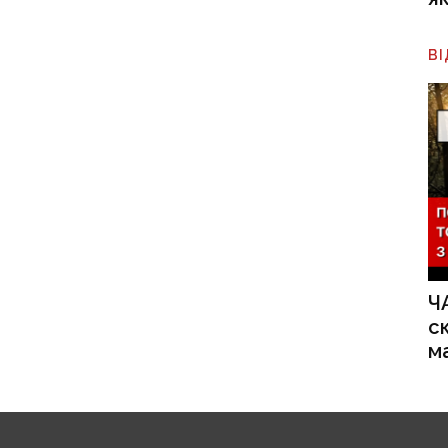
В
Ч
с
м