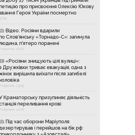
За добу 27 тисяч українців підтримали
петицію про присвоєння Олексію Юкову
звання Героя України посмертно
07:00
Відео. Росіяни вдарили
по Слов’янську «Торнадо-С»: загинула
людина, п’ятеро поранені
7 серпня, 16:27
«Росіяни знищують цілі вулиці»:
з Дружківки триває евакуація, одна з
жінок вирішила виїхати після загибелі
чоловіка
7 серпня, 13:05
У Краматорську призупиняє діяльність
станція переливання крові
7 серпня, 12:16
Під час оборони Маріуполя
дезертирував і перейшов на бік рф:
прикордоннику з «Азовсталі»