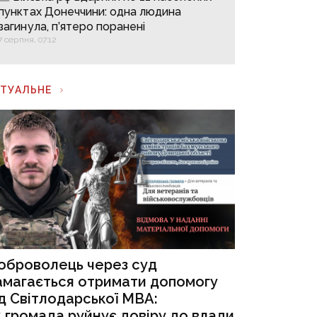
пунктах Донеччини: одна людина
загинула, п’ятеро поранені
7 серпня, 07:12
КТУАЛЬНЕ
оброволець через суд
амагається отримати допомогу
ід Світлодарської МВА:
к громада руйнує довіру до влади