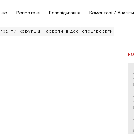
ьне
Репортажі
Розслідування
Коментарі / Аналіти
гранти
корупція
нардепи
відео
спецпроєкти
К