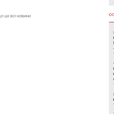
О
о це всі новини