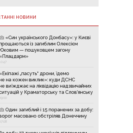
СТАННІ НОВИНИ
«Син українського Донбасу»: у Києві
прощаються із загиблим Олексієм
Юковим — пошуковцем загону
«Плацдарм»
10:47
«Екіпажі „пасуть“ дрони, їдемо
не на кожен виклик»: куди ДСНС
не виїжджає на ліквідацію надзвичайних
ситуацій у Краматорську та Слов’янську
09:00
Один загиблий і 15 поранених за добу:
ворог масовано обстріляв Донеччину
07:08