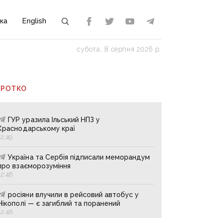
ка
English
субота, 8 серпня 2026 р.
ОРОТКО
ГУР уразила Ільський НПЗ у
Краснодарському краї
12:49
Україна та Сербія підписали меморандум
про взаєморозуміння
12:48
росіяни влучили в рейсовий автобус у
Нікополі — є загиблий та поранений
12:48