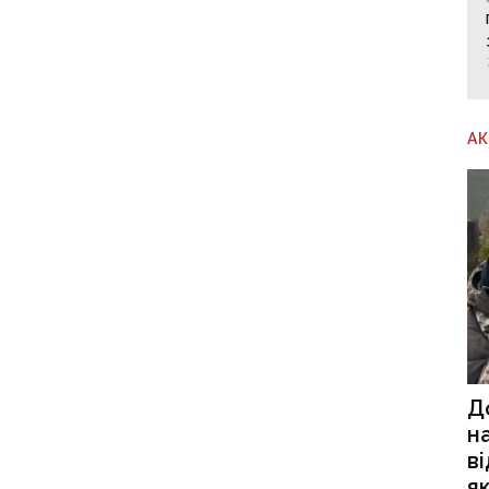
А
Д
н
в
я