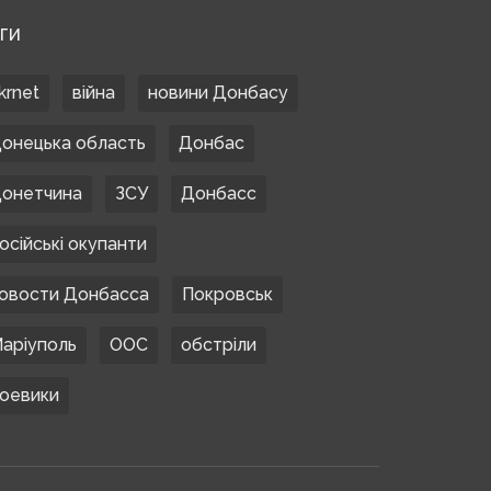
ЕГИ
krnet
війна
новини Донбасу
онецька область
Донбас
онетчина
ЗСУ
Донбасс
осійські окупанти
овости Донбасса
Покровськ
аріуполь
ООС
обстріли
оевики