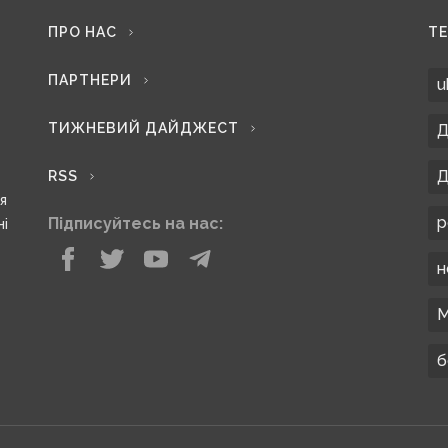
ПРО НАС
Т
ПАРТНЕРИ
u
ТИЖНЕВИЙ ДАЙДЖЕСТ
Д
Д
RSS
ся
р
Підписуйтесь на нас:
ні
н
М
б