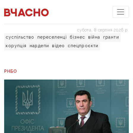
субота, 8 серпня 2026 р.
суспільство
переселенці
бізнес
війна
гранти
корупція
нардепи
відео
спецпроєкти
РНБО