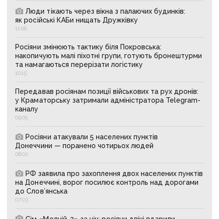
Люди тікають через вікна з палаючих будинків:
як російські КАБи нищать Дружківку
11:06
Росіяни змінюють тактику біля Покровська:
накопичують малі піхотні групи, готують бронештурми
та намагаються перерізати логістику
10:15
Передавав росіянам позиції військових та рух дронів:
у Краматорську затримали адміністратора Telegram-
каналу
09:05
Росіяни атакували 5 населених пунктів
Донеччини — поранено чотирьох людей
08:02
РФ заявила про захоплення двох населених пунктів
на Донеччині, ворог посилює контроль над дорогами
до Слов’янська
07:03
Сім «Молній-2» за ніч: росіяни двічі вдарили