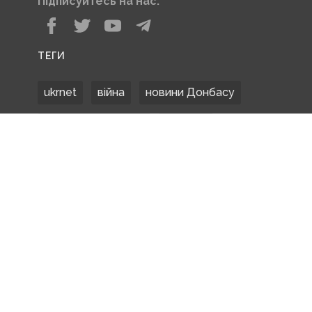
Підписуйтесь на нас:
ТЕГИ
ukrnet
війна
новини Донбасу
Донецька область
Донбас
Донетчина
ЗСУ
Донбасс
російські окупанти
новости Донбасса
Покровськ
Маріуполь
ООС
обстріли
боевики