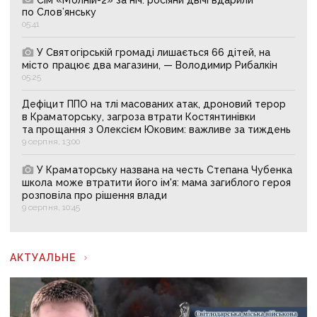
по Слов’янську
05:41
У Святогірській громаді лишається 66 дітей, на
місто працює два магазини, — Володимир Рибалкін
05:25
Дефіцит ППО на тлі масованих атак, дроновий терор
в Краматорську, загроза втрати Костянтинівки
та прощання з Олексієм Юковим: важливе за тиждень
9 серпня, 13:00
У Краматорську названа на честь Степана Чубенка
школа може втратити його ім'я: мама загиблого героя
розповіла про рішення влади
9 серпня, 10:45
АКТУАЛЬНЕ