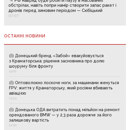
РФ навряд буде робити паузу в масованих
обстрілах, навіть попри намір створити запас ракет і
дронів перед зимовим періодом — Скібіцький
07:07
ОСТАННІ НОВИНИ
Донецький бренд «Забой» евакуйовується
з Краматорська: рішення засновника про долю
шоуруму біля фронту
14:00
Оптоволокно лоскоче ноги, за машинами женуться
FPV: життя у Краматорську, який росіяни вбивають
авіацією
13:24
Донецька ОДА витратить понад мільйон на ремонт
орендованого BMW — у 2,3 раза дорожче за його
залишкову вартість
12:00