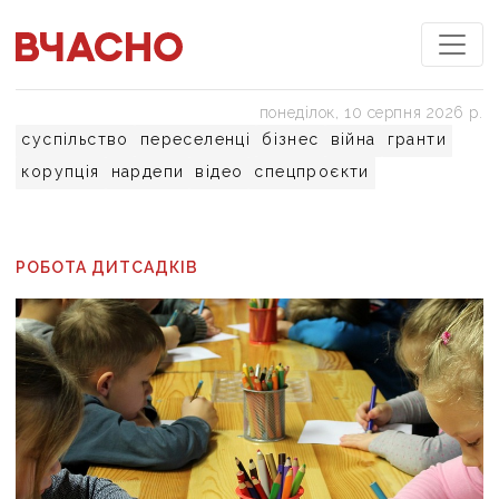
понеділок, 10 серпня 2026 р.
суспільство
переселенці
бізнес
війна
гранти
корупція
нардепи
відео
спецпроєкти
РОБОТА ДИТСАДКІВ