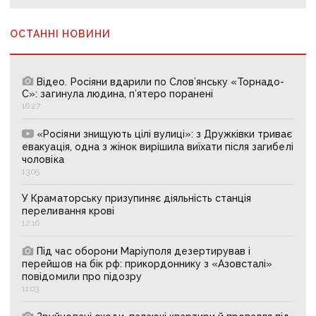
ОСТАННІ НОВИНИ
Відео. Росіяни вдарили по Слов’янську «Торнадо-
С»: загинула людина, п’ятеро поранені
16:27
«Росіяни знищують цілі вулиці»: з Дружківки триває
евакуація, одна з жінок вирішила виїхати після загибелі
чоловіка
13:05
У Краматорську призупиняє діяльність станція
переливання крові
12:16
Під час оборони Маріуполя дезертирував і
перейшов на бік рф: прикордоннику з «Азовсталі»
повідомили про підозру
11:03