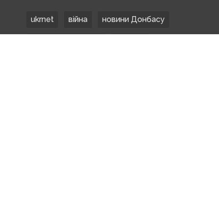
ukrnet
війна
новини Донбасу
Донецька область
Донбас
Донетчина
ЗСУ
Донбасс
російські окупанти
новости Донбасса
Покровськ
Маріуполь
ООС
обстріли
боевики