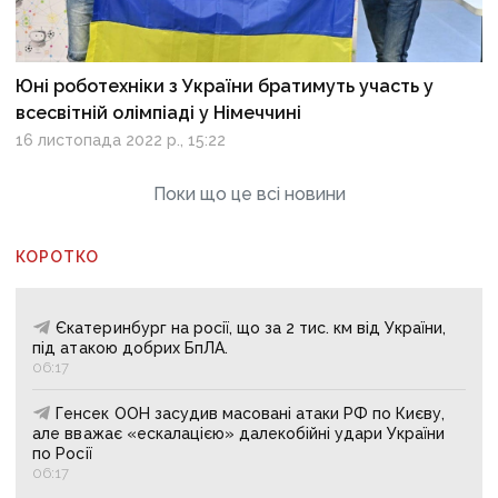
Юні роботехніки з України братимуть участь у
всесвітній олімпіаді у Німеччині
16 листопада 2022 р., 15:22
Поки що це всі новини
КОРОТКО
Єкатеринбург на росії, що за 2 тис. км від України,
під атакою добрих БпЛА.
06:17
Генсек ООН засудив масовані атаки РФ по Києву,
але вважає «ескалацією» далекобійні удари України
по Росії
06:17