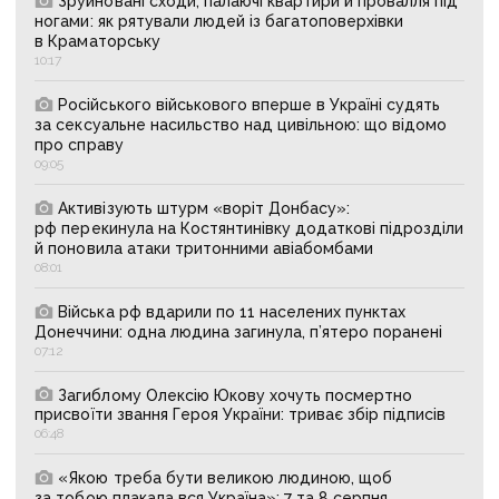
Зруйновані сходи, палаючі квартири й провалля під
ногами: як рятували людей із багатоповерхівки
в Краматорську
10:17
Російського військового вперше в Україні судять
за сексуальне насильство над цивільною: що відомо
про справу
09:05
Активізують штурм «воріт Донбасу»:
рф перекинула на Костянтинівку додаткові підрозділи
й поновила атаки тритонними авіабомбами
08:01
Війська рф вдарили по 11 населених пунктах
Донеччини: одна людина загинула, п’ятеро поранені
07:12
Загиблому Олексію Юкову хочуть посмертно
присвоїти звання Героя України: триває збір підписів
06:48
«Якою треба бути великою людиною, щоб
за тобою плакала вся Україна»: 7 та 8 серпня