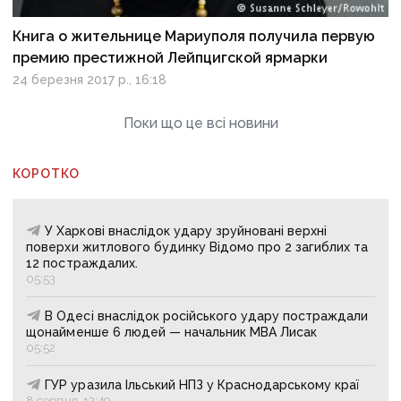
Книга о жительнице Мариуполя получила первую
премию престижной Лейпцигской ярмарки
24 березня 2017 р., 16:18
Поки що це всі новини
КОРОТКО
У Харкові внаслідок удару зруйновані верхні
поверхи житлового будинку Відомо про 2 загиблих та
12 постраждалих.
05:53
В Одесі внаслідок російського удару постраждали
щонайменше 6 людей — начальник МВА Лисак
05:52
ГУР уразила Ільський НПЗ у Краснодарському краї
8 серпня, 12:49