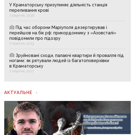
У Краматорську призупиняє діяльність станція
переливання крові
7 серпня, 12:16
Під час оборони Маріуполя дезертирував і
перейшов на бік рф: прикордоннику з «Азовсталі»
повідомили про підозру
7 серпня, 11:03
Зруйновані сходи, палаючі квартири й провалля під
ногами: як рятували людей із багатоповерхівки
в Краматорську
7 серпня, 10:17
АКТУАЛЬНЕ