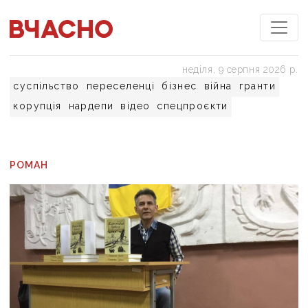
неділя, 9 серпня 2026 р.
суспільство
переселенці
бізнес
війна
гранти
корупція
нардепи
відео
спецпроєкти
РОМАН