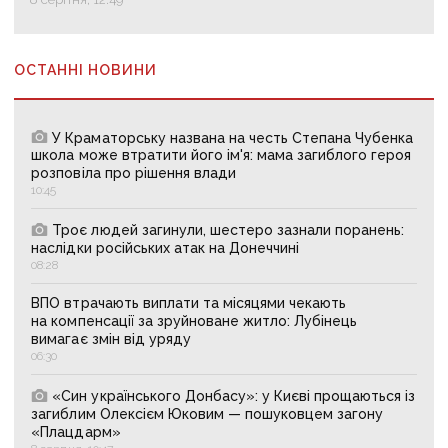
ОСТАННІ НОВИНИ
У Краматорську названа на честь Степана Чубенка
школа може втратити його ім'я: мама загиблого героя
розповіла про рішення влади
10:45
Троє людей загинули, шестеро зазнали поранень:
наслідки російських атак на Донеччині
08:28
ВПО втрачають виплати та місяцями чекають
на компенсації за зруйноване житло: Лубінець
вимагає змін від уряду
06:30
«Син українського Донбасу»: у Києві прощаються із
загиблим Олексієм Юковим — пошуковцем загону
«Плацдарм»