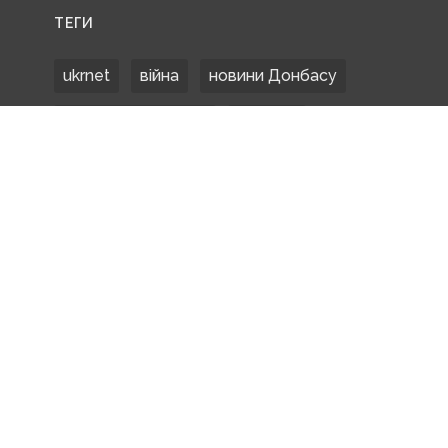
ТЕГИ
ukrnet
війна
новини Донбасу
Донецька область
Донбас
Донетчина
ЗСУ
Донбасс
російські окупанти
новости Донбасса
Покровськ
Маріуполь
ООС
обстріли
боевики