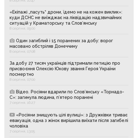
8 серпня, 10:47
«Екіпажі „пасуть“ дрони, їдемо не на кожен виклик»:
куди ДСНС не виїжджає на ліквідацію надзвичайних
ситуацій у Краматорську та Слов’янську
8 серпня, 09:00
Один загиблий і 15 поранених за добу: ворог
масовано обстріляв Донеччину
8 серпня, 07:08
За добу 27 тисяч українців підтримали петицію про
присвоєння Олексію Юкову звання Героя України
посмертно
8 серпня, 07:00
Відео. Росіяни вдарили по Слов’янську «Торнадо-
С»: загинула людина, п’ятеро поранені
7 серпня, 16:27
«Росіяни знищують цілі вулиці»: з Дружківки триває
евакуація, одна з жінок вирішила виїхати після загибелі
чоловіка
7 серпня, 13:05