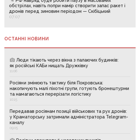
РФ навряд буде робити паузу в масованих
обстрілах, навіть попри намір створити запас ракет і
дронів перед зимовим періодом — Скібіцький
07:07
ОСТАННІ НОВИНИ
Люди тікають через вікна з палаючих будинків:
як російські КАБи нищать Дружківку
11:06
Росіяни змінюють тактику біля Покровська:
накопичують малі піхотні групи, готують бронештурми
та намагаються перерізати логістику
10:15
Передавав росіянам позиції військових та рух дронів:
у Краматорську затримали адміністратора Telegram-
каналу
09:05