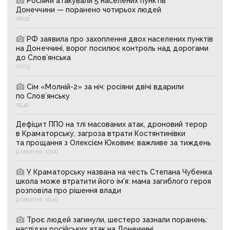
Росіяни атакували 5 населених пунктів
Донеччини — поранено чотирьох людей
08:02
РФ заявила про захоплення двох населених пунктів
на Донеччині, ворог посилює контроль над дорогами
до Слов’янська
07:03
Сім «Молній-2» за ніч: росіяни двічі вдарили
по Слов’янську
05:41
Дефіцит ППО на тлі масованих атак, дроновий терор
в Краматорську, загроза втрати Костянтинівки
та прощання з Олексієм Юковим: важливе за тиждень
9 серпня, 13:00
У Краматорську названа на честь Степана Чубенка
школа може втратити його ім'я: мама загиблого героя
розповіла про рішення влади
9 серпня, 10:45
Троє людей загинули, шестеро зазнали поранень:
наслідки російських атак на Донеччині