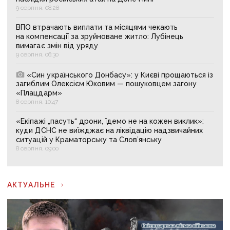
9 серпня, 08:28
ВПО втрачають виплати та місяцями чекають
на компенсації за зруйноване житло: Лубінець
вимагає змін від уряду
9 серпня, 06:30
«Син українського Донбасу»: у Києві прощаються із
загиблим Олексієм Юковим — пошуковцем загону
«Плацдарм»
8 серпня, 10:47
«Екіпажі „пасуть“ дрони, їдемо не на кожен виклик»:
куди ДСНС не виїжджає на ліквідацію надзвичайних
ситуацій у Краматорську та Слов’янську
8 серпня, 09:00
АКТУАЛЬНЕ