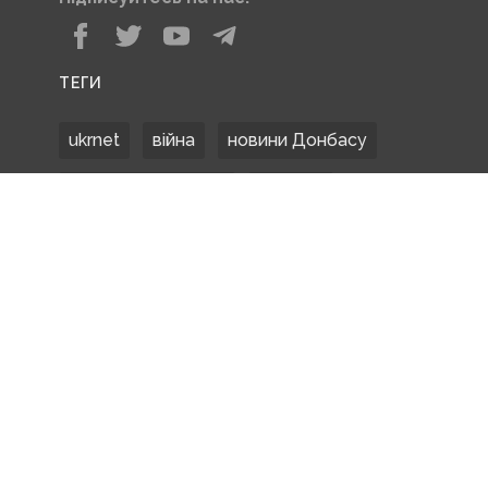
ТЕГИ
ukrnet
війна
новини Донбасу
Донецька область
Донбас
Донетчина
ЗСУ
Донбасс
російські окупанти
новости Донбасса
Покровськ
Маріуполь
ООС
обстріли
боевики