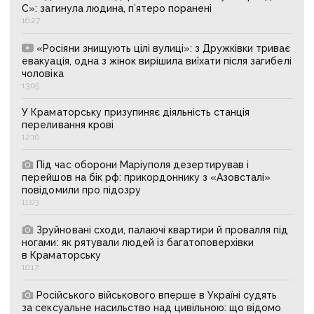
С»: загинула людина, п’ятеро поранені
16:27
«Росіяни знищують цілі вулиці»: з Дружківки триває
евакуація, одна з жінок вирішила виїхати після загибелі
чоловіка
13:05
У Краматорську призупиняє діяльність станція
переливання крові
12:16
Під час оборони Маріуполя дезертирував і
перейшов на бік рф: прикордоннику з «Азовсталі»
повідомили про підозру
11:03
Зруйновані сходи, палаючі квартири й провалля під
ногами: як рятували людей із багатоповерхівки
в Краматорську
10:17
Російського військового вперше в Україні судять
за сексуальне насильство над цивільною: що відомо