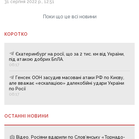
31 серпня 2022 р., 12:51
Поки що це всі новини
КОРОТКО
Єкатеринбург на росії, що за 2 тис. км від України,
під атакою добрих БпЛА.
06:17
Генсек ООН засудив масовані атаки РФ по Києву,
але вважає «ескалацією» далекобійні удари України
по Росії
06:17
ОСТАННІ НОВИНИ
Відео. Росіяни вдарили по Слов’янську «Торнадо-