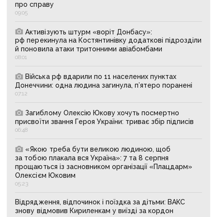
про справу
09:05
Активізують штурм «воріт Донбасу»:
рф перекинула на Костянтинівку додаткові підрозділи
й поновила атаки тритонними авіабомбами
08:01
Війська рф вдарили по 11 населених пунктах
Донеччини: одна людина загинула, п’ятеро поранені
07:12
Загиблому Олексію Юкову хочуть посмертно
присвоїти звання Героя України: триває збір підписів
06:48
«Якою треба бути великою людиною, щоб
за тобою плакала вся Україна»: 7 та 8 серпня
прощаються із засновником організації «Плацдарм»
Олексієм Юковим
05:23
Відрядження, відпочинок і поїздка за дітьми: ВАКС
знову відмовив Кириленкам у виїзді за кордон