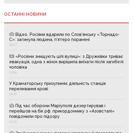
ОСТАННІ НОВИНИ
Відео. Росіяни вдарили по Слов’янську «Торнадо-
С»: загинула людина, п’ятеро поранені
16:27
«Росіяни знищують цілі вулиці»: з Дружківки триває
евакуація, одна з жінок вирішила виїхати після загибелі
чоловіка
13:05
У Краматорську призупиняє діяльність станція
переливання крові
12:16
Під час оборони Маріуполя дезертирував і
перейшов на бік рф: прикордоннику з «Азовсталі»
повідомили про підозру
11:03