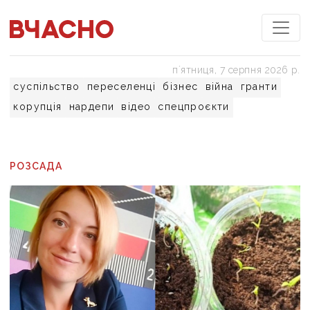
пʼятниця, 7 серпня 2026 р.
суспільство
переселенці
бізнес
війна
гранти
корупція
нардепи
відео
спецпроєкти
РОЗСАДА