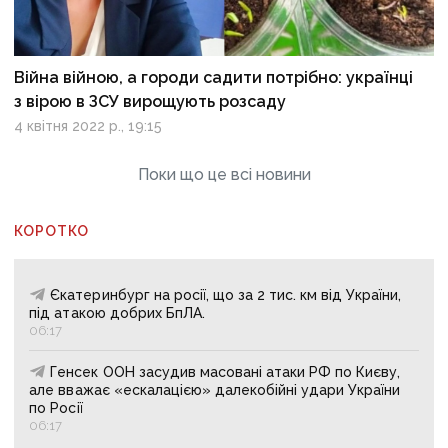
Війна війною, а городи садити потрібно: українці
з вірою в ЗСУ вирощують розсаду
4 квітня 2022 р., 19:15
Поки що це всі новини
КОРОТКО
Єкатеринбург на росії, що за 2 тис. км від України,
під атакою добрих БпЛА.
06:17
Генсек ООН засудив масовані атаки РФ по Києву,
але вважає «ескалацією» далекобійні удари України
по Росії
06:17