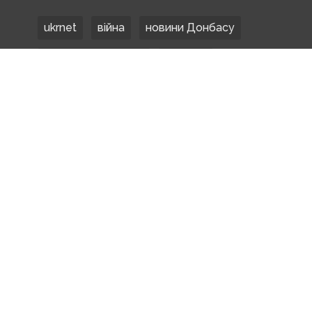
ukrnet
війна
новини Донбасу
Донецька область
Донбас
Донетчина
ЗСУ
Донбасс
російські окупанти
новости Донбасса
Покровськ
Маріуполь
ООС
обстріли
боевики