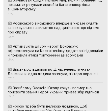
Зруйновані сходи, палаючі квартири й провалля під
ногами: як рятували людей із багатоповерхівки
в Краматорську
10:17
Російського військового вперше в Україні судять
за сексуальне насильство над цивільною: що відомо
про справу
09:05
Активізують штурм «воріт Донбасу»:
рф перекинула на Костянтинівку додаткові підрозділи
й поновила атаки тритонними авіабомбами
08:01
Війська рф вдарили по 11 населених пунктах
Донеччини: одна людина загинула, п’ятеро поранені
07:12
Загиблому Олексію Юкову хочуть посмертно
присвоїти звання Героя України: триває збір підписів
06:48
«Якою треба бути великою людиною, щоб
за тобою плакала вся Україна»: 7 та 8 серпня