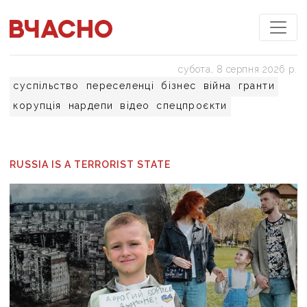
субота, 8 серпня 2026 р.
суспільство
переселенці
бізнес
війна
гранти
корупція
нардепи
відео
спецпроєкти
RUSSIA IS A TERRORIST STATE