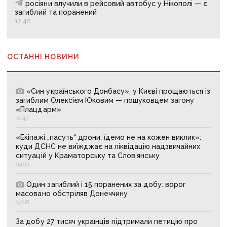
росіяни влучили в рейсовий автобус у Нікополі — є
загиблий та поранений
12:48
ОСТАННІ НОВИНИ
«Син українського Донбасу»: у Києві прощаються із
загиблим Олексієм Юковим — пошуковцем загону
«Плацдарм»
10:47
«Екіпажі „пасуть“ дрони, їдемо не на кожен виклик»:
куди ДСНС не виїжджає на ліквідацію надзвичайних
ситуацій у Краматорську та Слов’янську
09:00
Один загиблий і 15 поранених за добу: ворог
масовано обстріляв Донеччину
07:08
За добу 27 тисяч українців підтримали петицію про