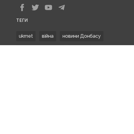
ТЕГИ
ukrnet
війна
новини Донбасу
Донецька область
Донбас
Донетчина
ЗСУ
Донбасс
російські окупанти
новости Донбасса
Покровськ
Маріуполь
ООС
обстріли
боевики