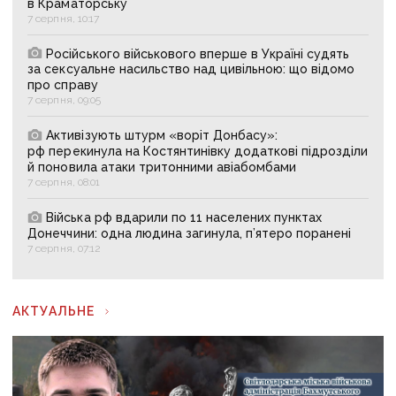
в Краматорську
7 серпня, 10:17
Російського військового вперше в Україні судять
за сексуальне насильство над цивільною: що відомо
про справу
7 серпня, 09:05
Активізують штурм «воріт Донбасу»:
рф перекинула на Костянтинівку додаткові підрозділи
й поновила атаки тритонними авіабомбами
7 серпня, 08:01
Війська рф вдарили по 11 населених пунктах
Донеччини: одна людина загинула, п’ятеро поранені
7 серпня, 07:12
АКТУАЛЬНЕ