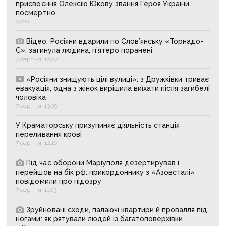
присвоєння Олексію Юкову звання Героя України
посмертно
07:00
Відео. Росіяни вдарили по Слов’янську «Торнадо-
С»: загинула людина, п’ятеро поранені
7 серпня, 16:27
«Росіяни знищують цілі вулиці»: з Дружківки триває
евакуація, одна з жінок вирішила виїхати після загибелі
чоловіка
7 серпня, 13:05
У Краматорську призупиняє діяльність станція
переливання крові
7 серпня, 12:16
Під час оборони Маріуполя дезертирував і
перейшов на бік рф: прикордоннику з «Азовсталі»
повідомили про підозру
7 серпня, 11:03
Зруйновані сходи, палаючі квартири й провалля під
ногами: як рятували людей із багатоповерхівки