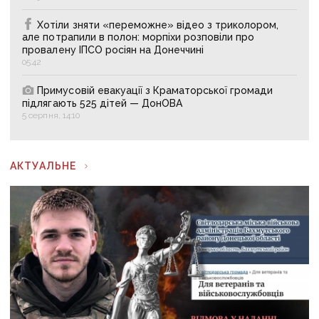
Хотіли зняти «переможне» відео з триколором,
але потрапили в полон: морпіхи розповіли про
провалену ІПСО росіян на Донеччині
05:42
Примусовій евакуації з Краматорської громади
підлягають 525 дітей — ДонОВА
5 серпня, 14:10
АКТУАЛЬНЕ