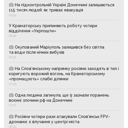
На підконтрольній Україні Донеччині залишаються
115 тисяч людей: як триває евакуація
09:54
У Краматорську припиняють роботу чотири
відділення «Укрпошти»
08:46
Окупований Маріуполь залишився без світла
та води після нічних вибухів
08:36
На Слов’янському напрямку росіяни заходять в тил і
коригують ворожий вогонь, на Краматорському
«промацують» слабкі ділянки
07:45
Одна людина загинула, ще 9 зазнали поранень:
воєнні злочини рф на Донеччині
07:16
Росіяни чотири рази атакували Слов’янськ FPV-
дронами: є влучання у центрі міста
06:09