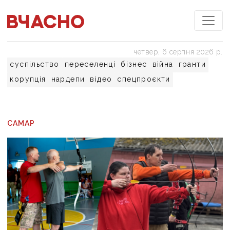
четвер, 6 серпня 2026 р.
суспільство
переселенці
бізнес
війна
гранти
корупція
нардепи
відео
спецпроєкти
САМАР