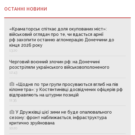
ОСТАННІ НОВИНИ
«Краматорськ спіткає доля окупованих міст»:
військовий оглядач про те, чи вдасться армії
рф захопити останню агломерацію Донеччини до
кінця 2026 року
13:20
Черговий воєнний злочин рф: на Донеччині
розстріляли українського військовополоненого
12:43
«Щодня по три групи просуваються вглиб на пів
кілометра»: у Костянтинівці досвідчених офіцерів рф
відправляють на штурми позицій
11:35
У Дружківці цієї зими не буде опалювального
сезону: фронт наближається, інфраструктура
критично зруйнована
10:20