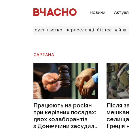
Новини
Актуал
суспільство
переселенці
бізнес
війна
САРТАНА
Працюють на росіян
Після з
при керівних посадах:
мешканц
двох колаборантів
селища
з Донеччини засудили
Греція 