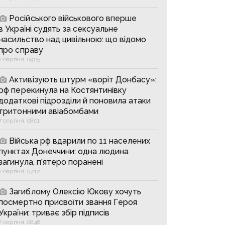
Російського військового вперше
в Україні судять за сексуальне
насильство над цивільною: що відомо
про справу
7 серпня, 09:05
Активізують штурм «воріт Донбасу»:
рф перекинула на Костянтинівку
додаткові підрозділи й поновила атаки
тритонними авіабомбами
7 серпня, 08:01
Війська рф вдарили по 11 населених
пунктах Донеччини: одна людина
загинула, п’ятеро поранені
7 серпня, 07:12
Загиблому Олексію Юкову хочуть
посмертно присвоїти звання Героя
України: триває збір підписів
7 серпня, 06:48