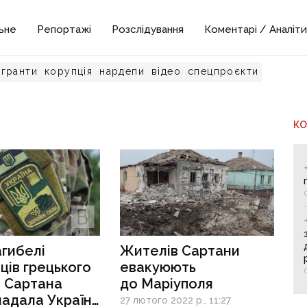
ьне
Репортажі
Розслідування
Коментарі / Аналіти
гранти
корупція
нардепи
відео
спецпроєкти
К
агибелі
Жителів Сартани
ів грецького
евакуюють
 Сартана
до Маріуполя
надала Україні
27 лютого 2022 р., 11:27