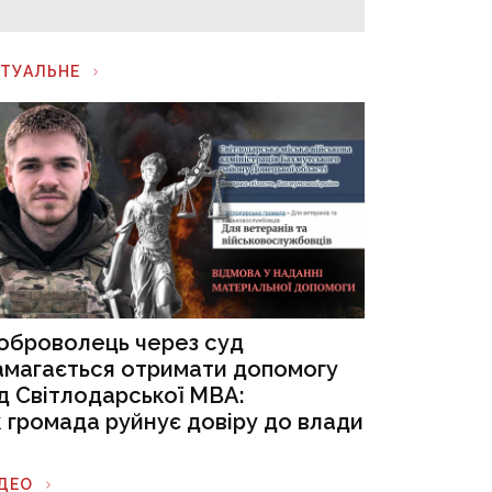
КТУАЛЬНЕ
оброволець через суд
амагається отримати допомогу
ід Світлодарської МВА:
к громада руйнує довіру до влади
ІДЕО