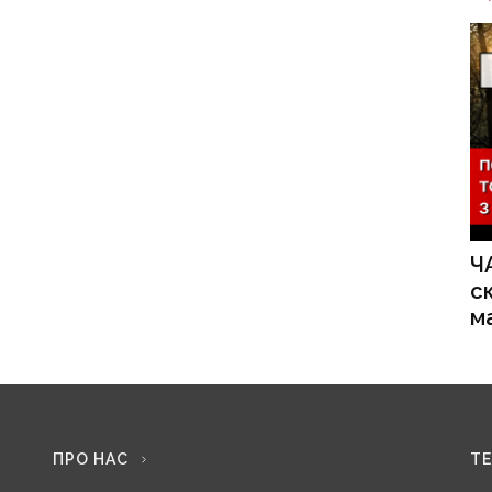
Ч
с
м
ПРО НАС
Т