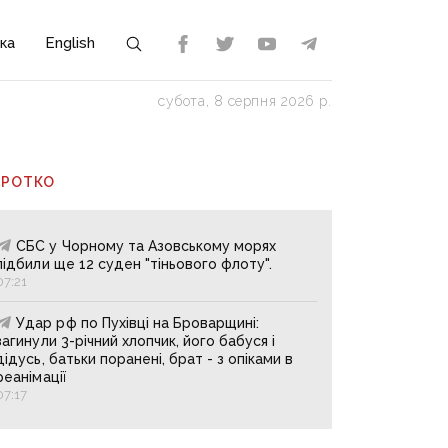
ка
English
субота, 8 серпня 2026 р.
ОРОТКО
СБС у Чорному та Азовському морях
підбили ще 12 суден "тіньового флоту".
07:21
Удар рф по Пухівці на Броварщині:
загинули 3-річний хлопчик, його бабуся і
дідусь, батьки поранені, брат - з опіками в
реанімації
07:17