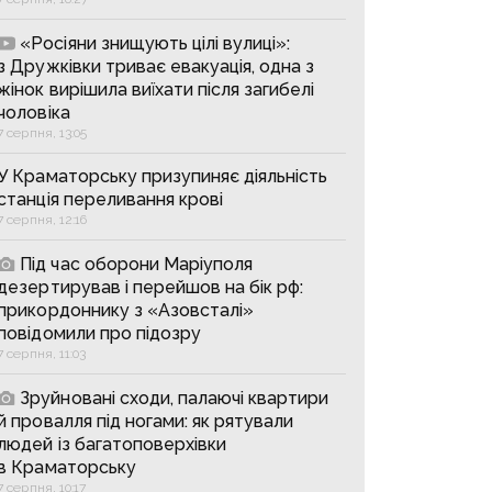
«Росіяни знищують цілі вулиці»:
з Дружківки триває евакуація, одна з
жінок вирішила виїхати після загибелі
чоловіка
7 серпня, 13:05
У Краматорську призупиняє діяльність
станція переливання крові
7 серпня, 12:16
Під час оборони Маріуполя
дезертирував і перейшов на бік рф:
прикордоннику з «Азовсталі»
повідомили про підозру
7 серпня, 11:03
Зруйновані сходи, палаючі квартири
й провалля під ногами: як рятували
людей із багатоповерхівки
в Краматорську
7 серпня, 10:17