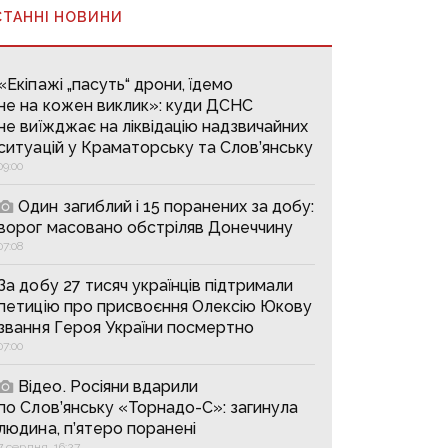
СТАННІ НОВИНИ
«Екіпажі „пасуть“ дрони, їдемо
не на кожен виклик»: куди ДСНС
не виїжджає на ліквідацію надзвичайних
ситуацій у Краматорську та Слов’янську
09:00
Один загиблий і 15 поранених за добу:
ворог масовано обстріляв Донеччину
07:08
За добу 27 тисяч українців підтримали
петицію про присвоєння Олексію Юкову
звання Героя України посмертно
07:00
Відео. Росіяни вдарили
по Слов’янську «Торнадо-С»: загинула
людина, п’ятеро поранені
7 серпня, 16:27