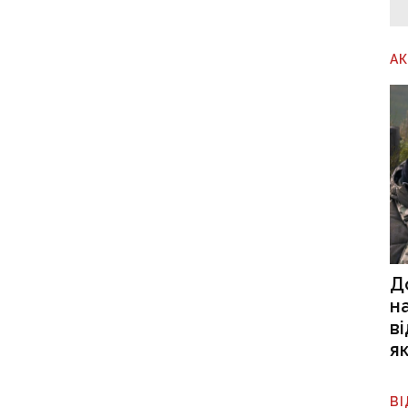
А
Д
н
в
я
В