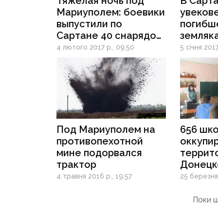
Тяжелая ночь под
В Сарт
Мариуполем: боевики
увеков
выпустили по
погибше
Сартане 40 снарядов
земляка
"Град"
Сергея
4 лютого 2017 р., 09:50
5 січня 2017
Под Мариуполем на
656 шко
противопехотной
оккупи
мине подорвался
террит
трактор
Донецк
542 раб
4 травня 2016 р., 19:57
25 березня 
городах
украинс
Поки щ