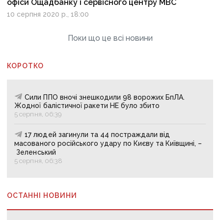
офіси Ощадбанку і сервісного центру МВС
10 серпня 2020 р., 18:00
Поки що це всі новини
КОРОТКО
Сили ППО вночі знешкодили 98 ворожих БпЛА.
Жодної балістичної ракети НЕ було збито
5 серпня, 06:39
17 людей загинули та 44 постраждали від
масованого російського удару по Києву та Київщині, –
Зеленський
5 серпня, 06:38
ОСТАННІ НОВИНИ