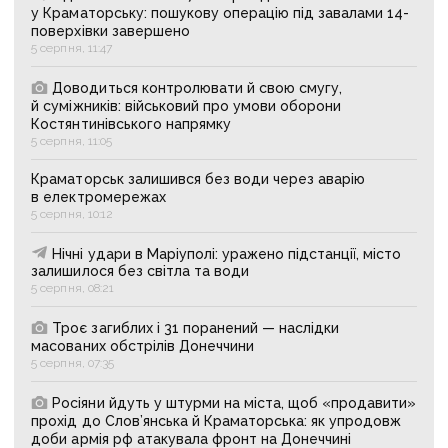
у Краматорську: пошукову операцію під завалами 14-
поверхівки завершено
5 серпня, 11:47
Доводиться контролювати й свою смугу,
й суміжників: військовий про умови оборони
Костянтинівського напрямку
5 серпня, 11:05
Краматорськ залишився без води через аварію
в електромережах
5 серпня, 10:12
Нічні удари в Маріуполі: уражено підстанції, місто
залишилося без світла та води
5 серпня, 08:21
Троє загиблих і 31 поранений — наслідки
масованих обстрілів Донеччини
5 серпня, 07:35
Росіяни йдуть у штурми на міста, щоб «продавити»
прохід до Слов’янська й Краматорська: як упродовж
доби армія рф атакувала фронт на Донеччині