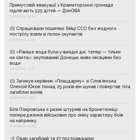
Примусовій евакуації з Краматорської громади
підлягають 525 дітей — ДонОВА
5 серпня, 14:10
Спрацювали пошепки: бійці ССО без жодного
пострілу взяли в полон окупантів
5 серпня, 14:00
«Раніше вода була у вихідні дні, тепер — тільки
на свята»: окупований Донецьк живе місяцями без
води
5 серпня, 13:17
Загинув керівник «Плацдарму» зі Слов’янська
Олексій Юков: понад 25 років він шукав і повертав тіла
загиблих воїнів
5 серпня, 13:02
Біля Покровська є ризик штурмів на бронетехніці:
попередження військових про зміну характеру боїв
на напрямку
5 серпня, 12:36
Один загиблий та 27 постраждалих