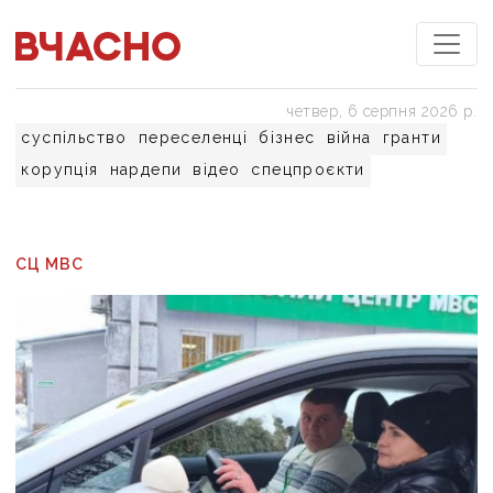
четвер, 6 серпня 2026 р.
суспільство
переселенці
бізнес
війна
гранти
корупція
нардепи
відео
спецпроєкти
СЦ МВС