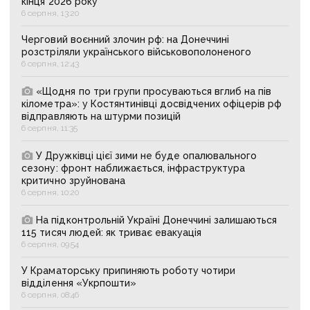
кінця 2026 року
6 серпня, 13:20
Черговий воєнний злочин рф: на Донеччині
розстріляли українського військовополоненого
6 серпня, 12:43
«Щодня по три групи просуваються вглиб на пів
кілометра»: у Костянтинівці досвідчених офіцерів рф
відправляють на штурми позицій
6 серпня, 11:35
У Дружківці цієї зими не буде опалювального
сезону: фронт наближається, інфраструктура
критично зруйнована
6 серпня, 10:20
На підконтрольній Україні Донеччині залишаються
115 тисяч людей: як триває евакуація
6 серпня, 09:54
У Краматорську припиняють роботу чотири
відділення «Укрпошти»
6 серпня, 08:46