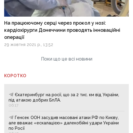
На працюючому серці через прокол у нозі:
кардіохірурги Донеччини проводять інноваційні
операції
29 жовтня 2021 р., 13:52
Поки що це всі новини
КОРОТКО
Єкатеринбург на росії, що за 2 тис. км від України,
під атакою добрих БпЛА.
06:17
Генсек ООН засудив масовані атаки РФ по Києву,
але вважає «ескалацією» далекобійні удари України
по Росії