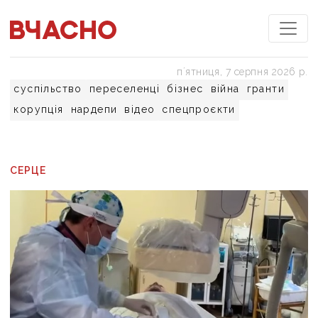
пʼятниця, 7 серпня 2026 р.
суспільство
переселенці
бізнес
війна
гранти
корупція
нардепи
відео
спецпроєкти
СЕРЦЕ