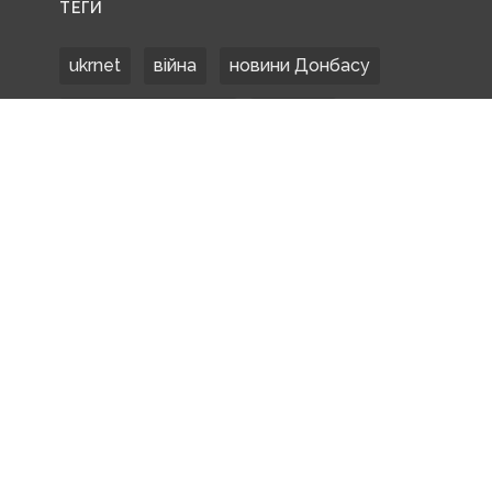
ТЕГИ
ukrnet
війна
новини Донбасу
Донецька область
Донбас
Донетчина
ЗСУ
Донбасс
російські окупанти
новости Донбасса
Покровськ
Маріуполь
ООС
обстріли
боевики