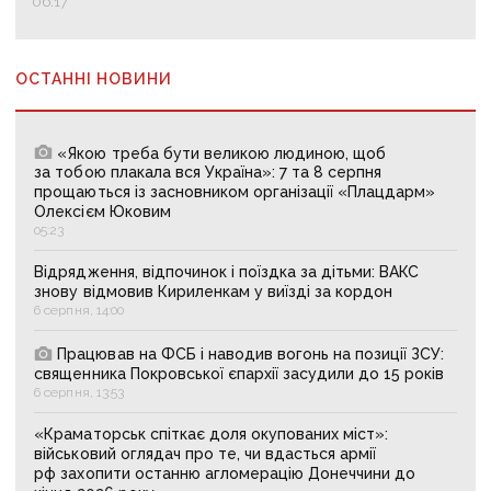
06:17
ОСТАННІ НОВИНИ
«Якою треба бути великою людиною, щоб
за тобою плакала вся Україна»: 7 та 8 серпня
прощаються із засновником організації «Плацдарм»
Олексієм Юковим
05:23
Відрядження, відпочинок і поїздка за дітьми: ВАКС
знову відмовив Кириленкам у виїзді за кордон
6 серпня, 14:00
Працював на ФСБ і наводив вогонь на позиції ЗСУ:
священника Покровської єпархії засудили до 15 років
6 серпня, 13:53
«Краматорськ спіткає доля окупованих міст»:
військовий оглядач про те, чи вдасться армії
рф захопити останню агломерацію Донеччини до