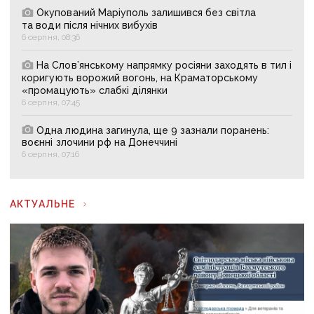
Окупований Маріуполь залишився без світла
та води після нічних вибухів
6 серпня, 08:36
На Слов’янському напрямку росіяни заходять в тил і
коригують ворожий вогонь, на Краматорському
«промацують» слабкі ділянки
6 серпня, 07:45
Одна людина загинула, ще 9 зазнали поранень:
воєнні злочини рф на Донеччині
6 серпня, 07:16
АКТУАЛЬНЕ