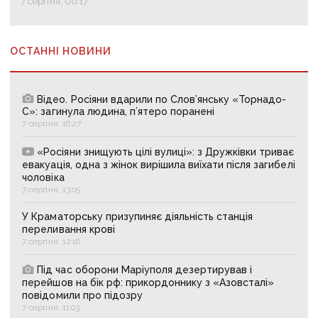
7 серпня, 06:17
ОСТАННІ НОВИНИ
Відео. Росіяни вдарили по Слов’янську «Торнадо-
С»: загинула людина, п’ятеро поранені
7 серпня, 16:27
«Росіяни знищують цілі вулиці»: з Дружківки триває
евакуація, одна з жінок вирішила виїхати після загибелі
чоловіка
7 серпня, 13:05
У Краматорську призупиняє діяльність станція
переливання крові
7 серпня, 12:16
Під час оборони Маріуполя дезертирував і
перейшов на бік рф: прикордоннику з «Азовсталі»
повідомили про підозру
7 серпня, 11:03