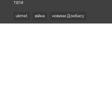
ТЕГИ
ukrnet
війна
новини Донбасу
Донецька область
Донбас
Донетчина
ЗСУ
Донбасс
російські окупанти
новости Донбасса
Покровськ
Маріуполь
ООС
обстріли
боевики