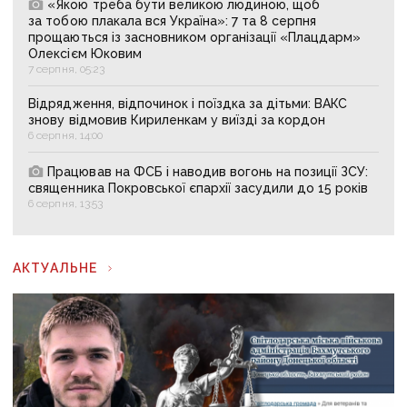
«Якою треба бути великою людиною, щоб
за тобою плакала вся Україна»: 7 та 8 серпня
прощаються із засновником організації «Плацдарм»
Олексієм Юковим
7 серпня, 05:23
Відрядження, відпочинок і поїздка за дітьми: ВАКС
знову відмовив Кириленкам у виїзді за кордон
6 серпня, 14:00
Працював на ФСБ і наводив вогонь на позиції ЗСУ:
священника Покровської єпархії засудили до 15 років
6 серпня, 13:53
АКТУАЛЬНЕ