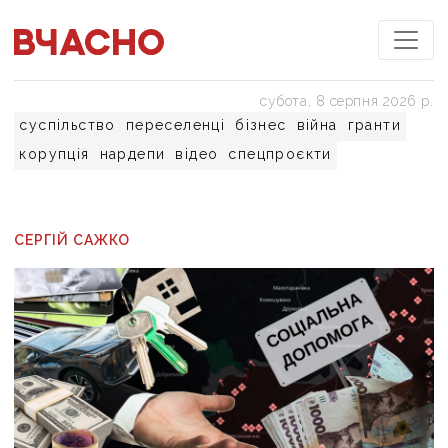
субота, 8 серпня 2026 р.
суспільство
переселенці
бізнес
війна
гранти
корупція
нардепи
відео
спецпроєкти
СЕРГІЙ САЖКО