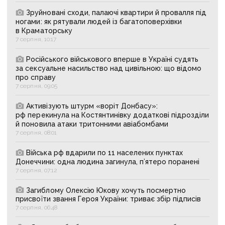
Зруйновані сходи, палаючі квартири й провалля під
ногами: як рятували людей із багатоповерхівки
в Краматорську
7 серпня, 10:17
Російського військового вперше в Україні судять
за сексуальне насильство над цивільною: що відомо
про справу
7 серпня, 09:05
Активізують штурм «воріт Донбасу»:
рф перекинула на Костянтинівку додаткові підрозділи
й поновила атаки тритонними авіабомбами
7 серпня, 08:01
Війська рф вдарили по 11 населених пунктах
Донеччини: одна людина загинула, п’ятеро поранені
7 серпня, 07:12
Загиблому Олексію Юкову хочуть посмертно
присвоїти звання Героя України: триває збір підписів
7 серпня, 06:48