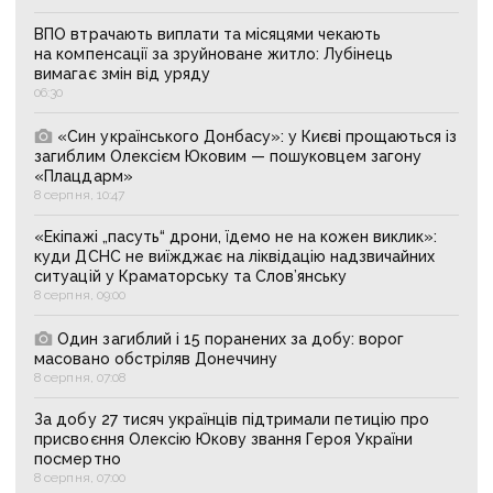
ВПО втрачають виплати та місяцями чекають
на компенсації за зруйноване житло: Лубінець
вимагає змін від уряду
06:30
«Син українського Донбасу»: у Києві прощаються із
загиблим Олексієм Юковим — пошуковцем загону
«Плацдарм»
8 серпня, 10:47
«Екіпажі „пасуть“ дрони, їдемо не на кожен виклик»:
куди ДСНС не виїжджає на ліквідацію надзвичайних
ситуацій у Краматорську та Слов’янську
8 серпня, 09:00
Один загиблий і 15 поранених за добу: ворог
масовано обстріляв Донеччину
8 серпня, 07:08
За добу 27 тисяч українців підтримали петицію про
присвоєння Олексію Юкову звання Героя України
посмертно
8 серпня, 07:00