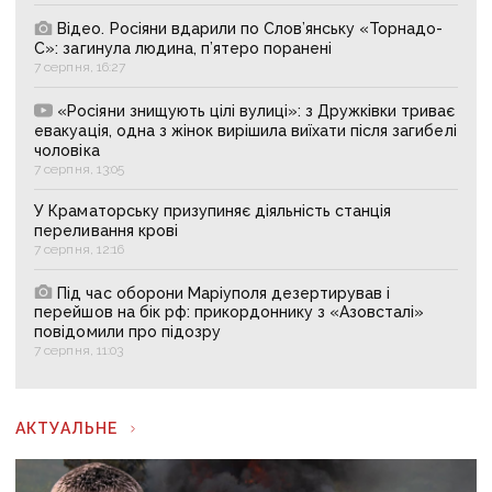
Відео. Росіяни вдарили по Слов’янську «Торнадо-
С»: загинула людина, п’ятеро поранені
7 серпня, 16:27
«Росіяни знищують цілі вулиці»: з Дружківки триває
евакуація, одна з жінок вирішила виїхати після загибелі
чоловіка
7 серпня, 13:05
У Краматорську призупиняє діяльність станція
переливання крові
7 серпня, 12:16
Під час оборони Маріуполя дезертирував і
перейшов на бік рф: прикордоннику з «Азовсталі»
повідомили про підозру
7 серпня, 11:03
АКТУАЛЬНЕ