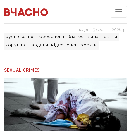
неділя, 9 серпня 2026 р.
суспільство
переселенці
бізнес
війна
гранти
корупція
нардепи
відео
спецпроєкти
SEXUAL CRIMES