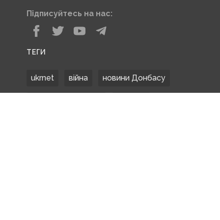
Підписуйтесь на нас:
ТЕГИ
ukrnet
війна
новини Донбасу
Донецька область
Донбас
Донетчина
ЗСУ
Донбасс
російські окупанти
новости Донбасса
Покровськ
Маріуполь
ООС
обстріли
боевики