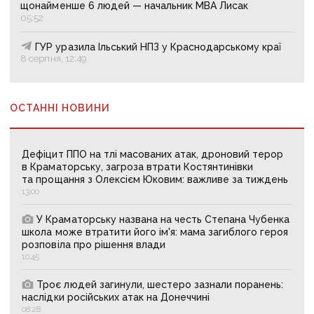
щонайменше 6 людей — начальник МВА Лисак
05:52
ГУР уразила Ільський НПЗ у Краснодарському краї
8 серпня, 12:49
ОСТАННІ НОВИНИ
Дефіцит ППО на тлі масованих атак, дроновий терор
в Краматорську, загроза втрати Костянтинівки
та прощання з Олексієм Юковим: важливе за тиждень
13:00
У Краматорську названа на честь Степана Чубенка
школа може втратити його ім'я: мама загиблого героя
розповіла про рішення влади
10:45
Троє людей загинули, шестеро зазнали поранень:
наслідки російських атак на Донеччині
08:28