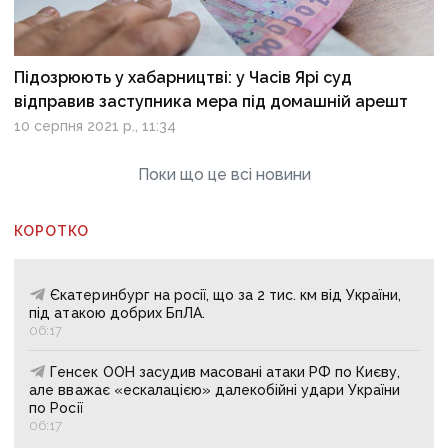
Підозрюють у хабарництві: у Часів Ярі суд
відправив заступника мера під домашній арешт
10 серпня 2021 р., 11:34
Поки що це всі новини
КОРОТКО
Єкатеринбург на росії, що за 2 тис. км від України,
під атакою добрих БпЛА.
06:17
Генсек ООН засудив масовані атаки РФ по Києву,
але вважає «ескалацією» далекобійні удари України
по Росії
06:17