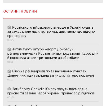
ОСТАННІ НОВИНИ
Російського військового вперше в Україні судять
за сексуальне насильство над цивільною: що відомо
про справу
09:05
Активізують штурм «воріт Донбасу»:
рф перекинула на Костянтинівку додаткові підрозділи
й поновила атаки тритонними авіабомбами
08:01
Війська рф вдарили по 11 населених пунктах
Донеччини: одна людина загинула, п’ятеро поранені
07:12
Загиблому Олексію Юкову хочуть посмертно
присвоїти звання Героя України: триває збір підписів
06:48