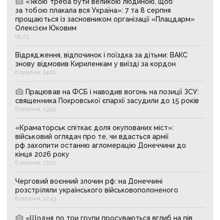
«Якою треба бути великою людиною, щоб
за тобою плакала вся Україна»: 7 та 8 серпня
прощаються із засновником організації «Плацдарм»
Олексієм Юковим
05:23
Відрядження, відпочинок і поїздка за дітьми: ВАКС
знову відмовив Кириленкам у виїзді за кордон
6 серпня, 14:00
Працював на ФСБ і наводив вогонь на позиції ЗСУ:
священника Покровської єпархії засудили до 15 років
6 серпня, 13:53
«Краматорськ спіткає доля окупованих міст»:
військовий оглядач про те, чи вдасться армії
рф захопити останню агломерацію Донеччини до
кінця 2026 року
6 серпня, 13:20
Черговий воєнний злочин рф: на Донеччині
розстріляли українського військовополоненого
6 серпня, 12:43
«Щодня по три групи просуваються вглиб на пів