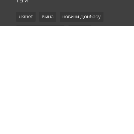
ТЕГИ
ukrnet
війна
новини Донбасу
Донецька область
Донбас
Донетчина
ЗСУ
Донбасс
російські окупанти
новости Донбасса
Покровськ
Маріуполь
ООС
обстріли
боевики