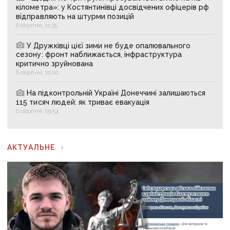
кілометра»: у Костянтинівці досвідчених офіцерів рф
відправляють на штурми позицій
6 серпня, 11:35
У Дружківці цієї зими не буде опалювального
сезону: фронт наближається, інфраструктура
критично зруйнована
6 серпня, 10:20
На підконтрольній Україні Донеччині залишаються
115 тисяч людей: як триває евакуація
6 серпня, 09:54
АКТУАЛЬНЕ