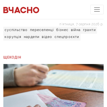
пʼятниця, 7 серпня 2026 р.
суспільство
переселенці
бізнес
війна
гранти
корупція
нардепи
відео
спецпроєкти
ЩЕКОДІН