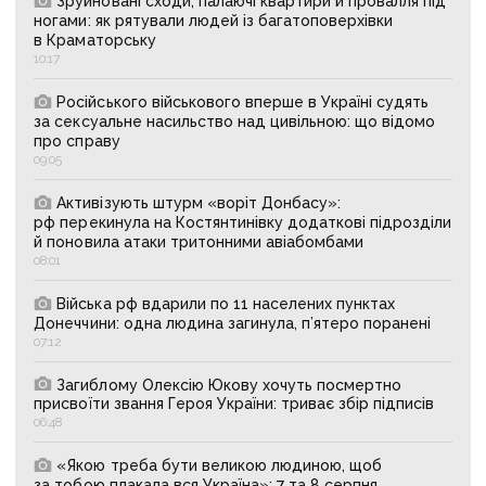
Зруйновані сходи, палаючі квартири й провалля під
ногами: як рятували людей із багатоповерхівки
в Краматорську
10:17
Російського військового вперше в Україні судять
за сексуальне насильство над цивільною: що відомо
про справу
09:05
Активізують штурм «воріт Донбасу»:
рф перекинула на Костянтинівку додаткові підрозділи
й поновила атаки тритонними авіабомбами
08:01
Війська рф вдарили по 11 населених пунктах
Донеччини: одна людина загинула, п’ятеро поранені
07:12
Загиблому Олексію Юкову хочуть посмертно
присвоїти звання Героя України: триває збір підписів
06:48
«Якою треба бути великою людиною, щоб
за тобою плакала вся Україна»: 7 та 8 серпня