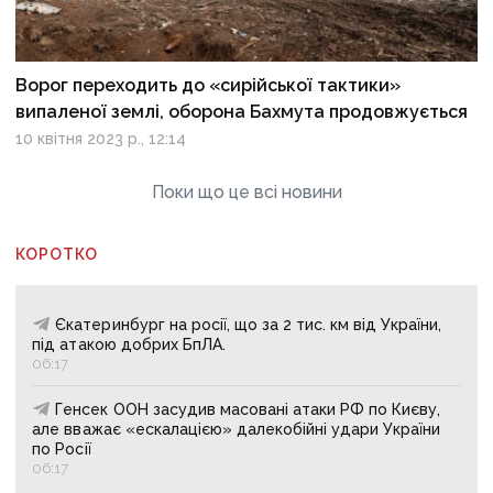
Ворог переходить до «сирійської тактики»
випаленої землі, оборона Бахмута продовжується
10 квітня 2023 р., 12:14
Поки що це всі новини
КОРОТКО
Єкатеринбург на росії, що за 2 тис. км від України,
під атакою добрих БпЛА.
06:17
Генсек ООН засудив масовані атаки РФ по Києву,
але вважає «ескалацією» далекобійні удари України
по Росії
06:17