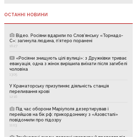
ОСТАННІ НОВИНИ
Відео. Росіяни вдарили по Слов’янську «Торнадо-
С»: загинула людина, п’ятеро поранені
16:27
«Росіяни знищують цілі вулиці»: з Дружківки триває
евакуація, одна з жінок вирішила виїхати після загибелі
чоловіка
13:05
У Краматорську призупиняє діяльність станція
переливання крові
12:16
Під час оборони Маріуполя дезертирував і
перейшов на бік рф: прикордоннику з «Азовсталі»
повідомили про підозру
11:03