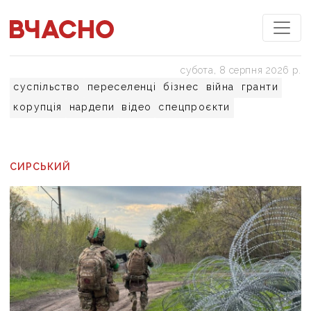
субота, 8 серпня 2026 р.
суспільство
переселенці
бізнес
війна
гранти
корупція
нардепи
відео
спецпроєкти
СИРСЬКИЙ