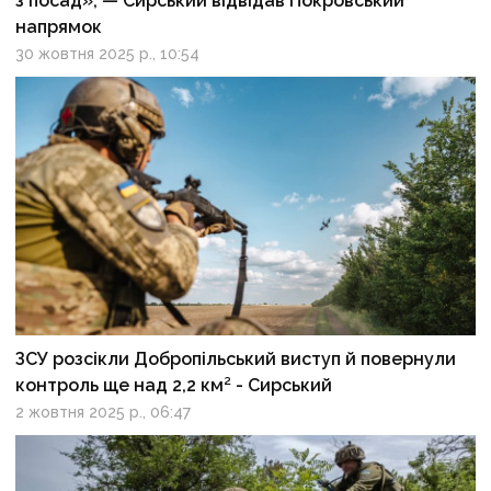
з посад», — Сирський відвідав Покровський
напрямок
30 жовтня 2025 р., 10:54
ЗСУ розсікли Добропільський виступ й повернули
контроль ще над 2,2 км² - Сирський
2 жовтня 2025 р., 06:47