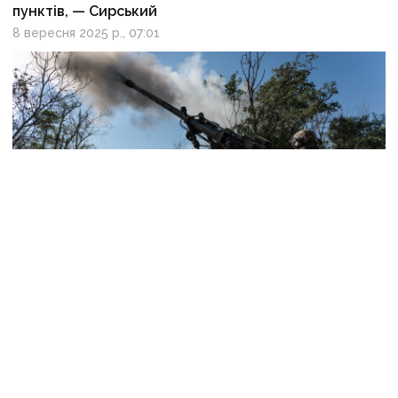
пунктів, — Сирський
8 вересня 2025 р., 07:01
Ворог згрупував близько 111 тис. особового складу
на Покровському напрямку — Сирський
27 червня 2025 р., 11:00