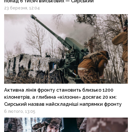
понад 6 тисяч військових — Сирський
23 березня, 12:04
Активна лінія фронту становить близько 1200
кілометрів, а глибина «кілзони» досягає 20 км:
Сирський назвав найскладніші напрямки фронту
6 лютого, 13:05