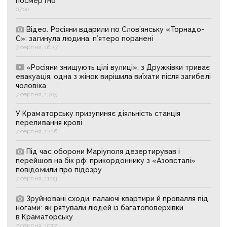
посмертно
07:00
Відео. Росіяни вдарили по Слов’янську «Торнадо-
С»: загинула людина, п’ятеро поранені
7 серпня, 16:27
«Росіяни знищують цілі вулиці»: з Дружківки триває
евакуація, одна з жінок вирішила виїхати після загибелі
чоловіка
7 серпня, 13:05
У Краматорську призупиняє діяльність станція
переливання крові
7 серпня, 12:16
Під час оборони Маріуполя дезертирував і
перейшов на бік рф: прикордоннику з «Азовсталі»
повідомили про підозру
7 серпня, 11:03
Зруйновані сходи, палаючі квартири й провалля під
ногами: як рятували людей із багатоповерхівки
в Краматорську
7 серпня, 10:17