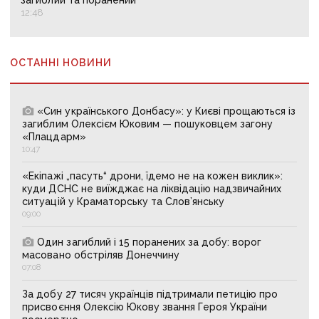
загиблий та поранений
12:48
ОСТАННІ НОВИНИ
«Син українського Донбасу»: у Києві прощаються із
загиблим Олексієм Юковим — пошуковцем загону
«Плацдарм»
10:47
«Екіпажі „пасуть“ дрони, їдемо не на кожен виклик»:
куди ДСНС не виїжджає на ліквідацію надзвичайних
ситуацій у Краматорську та Слов’янську
09:00
Один загиблий і 15 поранених за добу: ворог
масовано обстріляв Донеччину
07:08
За добу 27 тисяч українців підтримали петицію про
присвоєння Олексію Юкову звання Героя України