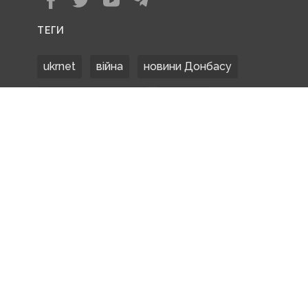
ТЕГИ
ukrnet
війна
новини Донбасу
Донецька область
Донбас
Донетчина
ЗСУ
Донбасс
російські окупанти
новости Донбасса
Покровськ
Маріуполь
ООС
обстріли
боевики