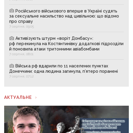
Російського військового вперше в Україні судять
за сексуальне насильство над цивільною: що відомо
про справу
7 серпня, 09:05
Активізують штурм «воріт Донбасу»:
рф перекинула на Костянтинівку додаткові підрозділи
й поновила атаки тритонними авіабомбами
7 серпня, 08:01
Війська рф вдарили по 11 населених пунктах
Донеччини: одна людина загинула, п’ятеро поранені
7 серпня, 07:12
АКТУАЛЬНЕ